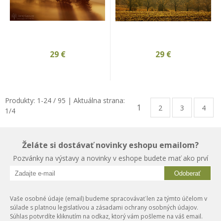
29
€
29
€
Produkty:
1
-
24
/
95
| Aktuálna strana:
1
2
3
4
1
/
4
Želáte si dostávať novinky eshopu emailom?
Pozvánky na výstavy a novinky v eshope budete mať ako prví
Odoberať
Vaše osobné údaje (email) budeme spracovávať len za týmto účelom v
súlade s platnou legislatívou a zásadami ochrany osobných údajov.
Súhlas potvrdíte kliknutím na odkaz, ktorý vám pošleme na váš email.