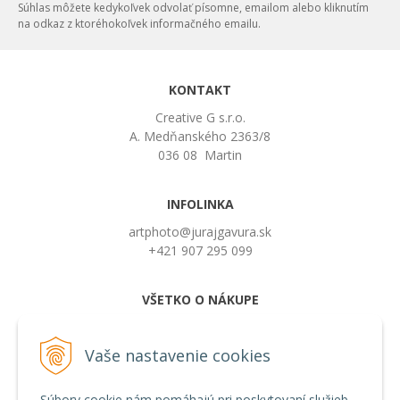
Súhlas môžete kedykoľvek odvolať písomne, emailom alebo kliknutím
na odkaz z ktoréhokoľvek informačného emailu.
KONTAKT
Creative G s.r.o.
A. Medňanského 2363/8
036 08 Martin
INFOLINKA
artphoto@jurajgavura.sk
+421 907 295 099
VŠETKO O NÁKUPE
Obchodné podmienky
Možnosti platby a doprava
Vaše nastavenie cookies
Používanie cookies
Súbory cookie nám pomáhajú pri poskytovaní služieb