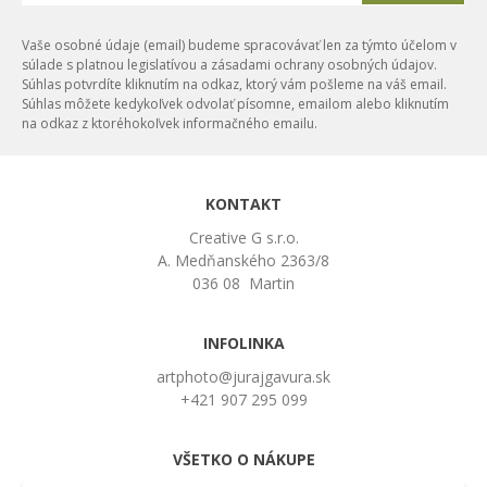
Vaše osobné údaje (email) budeme spracovávať len za týmto účelom v
súlade s platnou legislatívou a zásadami ochrany osobných údajov.
Súhlas potvrdíte kliknutím na odkaz, ktorý vám pošleme na váš email.
Súhlas môžete kedykoľvek odvolať písomne, emailom alebo kliknutím
na odkaz z ktoréhokoľvek informačného emailu.
KONTAKT
Creative G s.r.o.
A. Medňanského 2363/8
036 08 Martin
INFOLINKA
artphoto@jurajgavura.sk
+421 907 295 099
VŠETKO O NÁKUPE