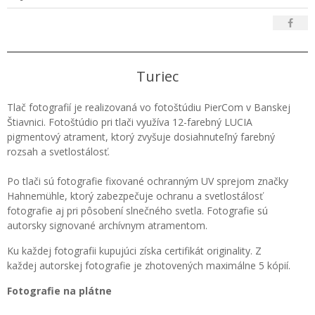
Turiec
Tlač fotografií je realizovaná vo fotoštúdiu PierCom v Banskej
Štiavnici. Fotoštúdio pri tlači využíva 12-farebný LUCIA
pigmentový atrament, ktorý zvyšuje dosiahnuteľný farebný
rozsah a svetlostálosť.
Po tlači sú fotografie fixované ochranným UV sprejom značky
Hahnemühle, ktorý zabezpečuje ochranu a svetlostálosť
fotografie aj pri pôsobení slnečného svetla. Fotografie sú
autorsky signované archívnym atramentom.
Ku každej fotografii kupujúci získa certifikát originality. Z
každej autorskej fotografie je zhotovených maximálne 5 kópií.
Fotografie na plátne