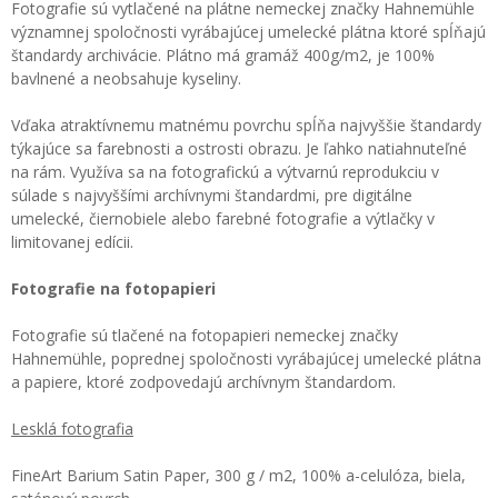
Fotografie sú vytlačené na plátne nemeckej značky Hahnemühle
významnej spoločnosti vyrábajúcej umelecké plátna ktoré spĺňajú
štandardy archivácie. Plátno má gramáž 400g/m2, je 100%
bavlnené a neobsahuje kyseliny.
Vďaka atraktívnemu matnému povrchu spĺňa najvyššie štandardy
týkajúce sa farebnosti a ostrosti obrazu. Je ľahko natiahnuteľné
na rám. Využíva sa na fotografickú a výtvarnú reprodukciu v
súlade s najvyššími archívnymi štandardmi, pre digitálne
umelecké, čiernobiele alebo farebné fotografie a výtlačky v
limitovanej edícii.
Fotografie na fotopapieri
Fotografie sú tlačené na fotopapieri nemeckej značky
Hahnemühle, poprednej spoločnosti vyrábajúcej umelecké plátna
a papiere, ktoré zodpovedajú archívnym štandardom.
Lesklá fotografia
FineArt Barium Satin Paper, 300 g / m2, 100% a-celulóza, biela,