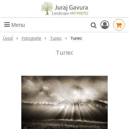
Menu
Úvod
Fotografie
Turiec
Turiec
Turiec