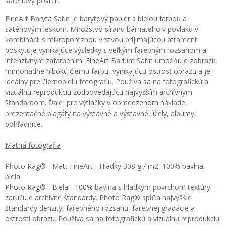
saténový povrch.
FineArt Baryta Satin je barytový papier s bielou farbou a
saténovým leskom. Množstvo síranu bárnatého v povlaku v
kombinácii s mikroporéznou vrstvou prijímajúcou atrament
poskytuje vynikajúce výsledky s veľkým farebným rozsahom a
intenzívnym zafarbením. FineArt Barium Satin umožňuje zobraziť
mimoriadne hlbokú čiernu farbu, vynikajúcu ostrosť obrazu a je
ideálny pre čiernobielu fotografiu. Používa sa na fotografickú a
vizuálnu reprodukciu zodpovedajúcu najvyšším archívnym
štandardom. Ďalej pre výtlačky v obmedzenom náklade,
prezentačné plagáty na výstavné a výstavné účely, albumy,
pohľadnice.
Matná fotografia
Photo Rag® - Matt FineArt - Hladký 308 g / m2, 100% bavlna,
biela
Photo Rag® - Biela - 100% bavlna s hladkým povrchom textúry -
zaručuje archívne štandardy. Photo Rag® spĺňa najvyššie
štandardy denzity, farebného rozsahu, farebnej gradácie a
ostrosti obrazu. Používa sa na fotografickú a vizuálnu reprodukciu