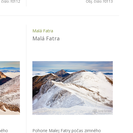
 čislo:
f0112
Obj. čislo:
f0113
Malá Fatra
Malá Fatra
ného
Pohorie Malej Fatry počas zimného