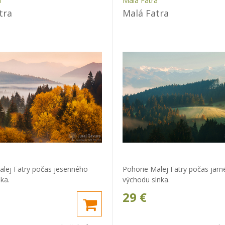
a
Malá Fatra
tra
Malá Fatra
alej Fatry počas jesenného
Pohorie Malej Fatry počas jar
ka.
východu slnka.
29
€