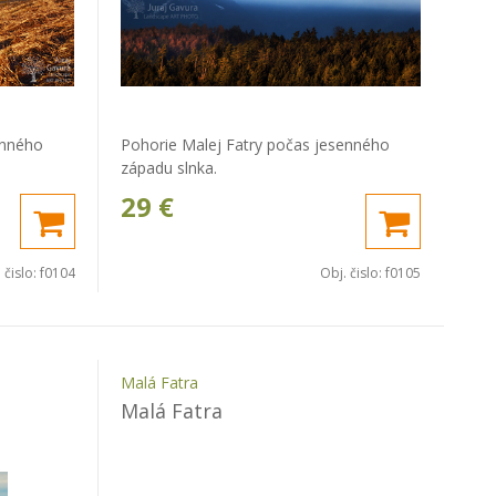
enného
Pohorie Malej Fatry počas jesenného
západu slnka.
29
€
 čislo:
f0104
Obj. čislo:
f0105
Malá Fatra
Malá Fatra