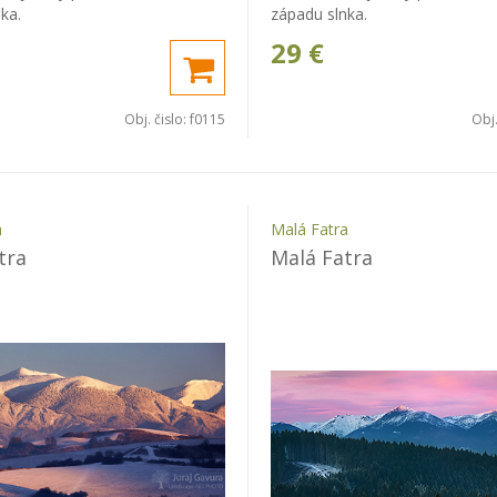
ka.
západu slnka.
29
€
Obj. čislo:
f0115
Obj.
a
Malá Fatra
tra
Malá Fatra