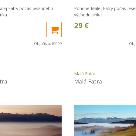
alej Fatry počas jesenného
Pohorie Malej Fatry počas jes
nka.
východu slnka.
29
€
Obj. čislo:
f0099
Obj.
a
Malá Fatra
tra
Malá Fatra