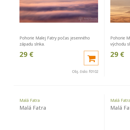
Pohorie Malej Fatry počas jesenného
Pohorie M
západu slnka.
východu sl
29
€
29
€
Obj. čislo:
f0102
Malá Fatra
Malá Fatr
Malá Fatra
Malá Fa