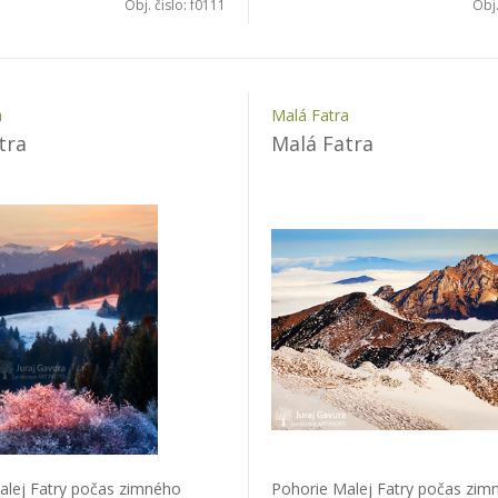
Obj. čislo:
f0111
Obj.
a
Malá Fatra
tra
Malá Fatra
alej Fatry počas zimného
Pohorie Malej Fatry počas zim