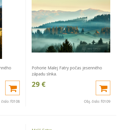
enného
Pohorie Malej Fatry počas jesenného
západu slnka.
29
€
 čislo:
f0108
Obj. čislo:
f0109