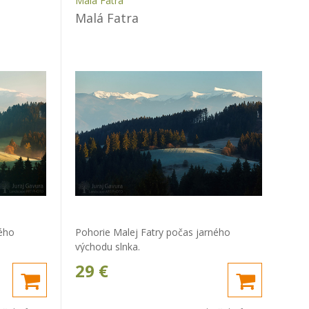
Malá Fatra
Malá Fatra
ného
Pohorie Malej Fatry počas jarného
východu slnka.
29
€