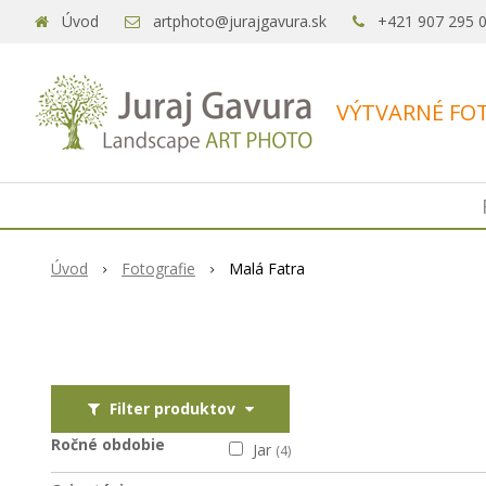
Úvod
artphoto@jurajgavura.sk
+421 907 295 
VÝTVARNÉ FOT
Úvod
Fotografie
Malá Fatra
Filter produktov
Ročné obdobie
Jar
(4)