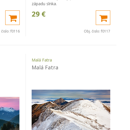
západu slnka.
29
€
 čislo:
f0116
Obj. čislo:
f0117
Malá Fatra
Malá Fatra