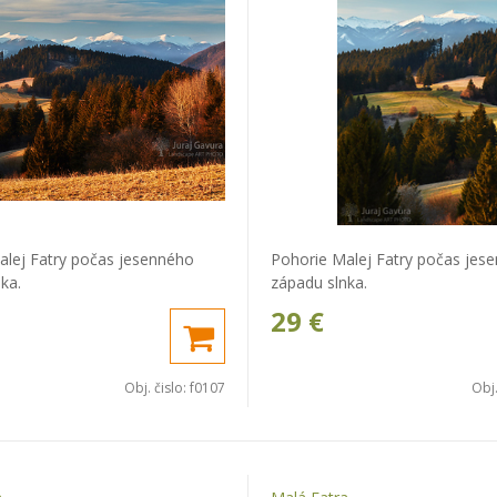
alej Fatry počas jesenného
Pohorie Malej Fatry počas jes
ka.
západu slnka.
29
€
Obj. čislo:
f0107
Obj.