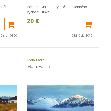
enného
Pohorie Malej Fatry počas jesenného
východu slnka.
29
€
 čislo:
f0100
Obj. čislo:
f0101
Malá Fatra
Malá Fatra