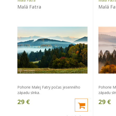
Malá Fatra
Malá Fatr
Malá Fatra
Malá Fa
Pohorie Malej Fatry počas jesenného
Pohorie M
západu slnka.
západu sln
29
€
29
€