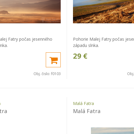
alej Fatry počas jesenného
Pohorie Malej Fatry počas jes
nka.
západu slnka.
29
€
Obj. čislo:
f0103
Obj.
a
Malá Fatra
tra
Malá Fatra