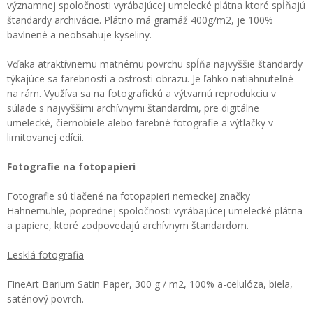
významnej spoločnosti vyrábajúcej umelecké plátna ktoré spĺňajú
štandardy archivácie. Plátno má gramáž 400g/m2, je 100%
bavlnené a neobsahuje kyseliny.
Vďaka atraktívnemu matnému povrchu spĺňa najvyššie štandardy
týkajúce sa farebnosti a ostrosti obrazu. Je ľahko natiahnuteľné
na rám. Využíva sa na fotografickú a výtvarnú reprodukciu v
súlade s najvyššími archívnymi štandardmi, pre digitálne
umelecké, čiernobiele alebo farebné fotografie a výtlačky v
limitovanej edícii.
Fotografie na fotopapieri
Fotografie sú tlačené na fotopapieri nemeckej značky
Hahnemühle, poprednej spoločnosti vyrábajúcej umelecké plátna
a papiere, ktoré zodpovedajú archívnym štandardom.
Lesklá fotografia
FineArt Barium Satin Paper, 300 g / m2, 100% a-celulóza, biela,
saténový povrch.