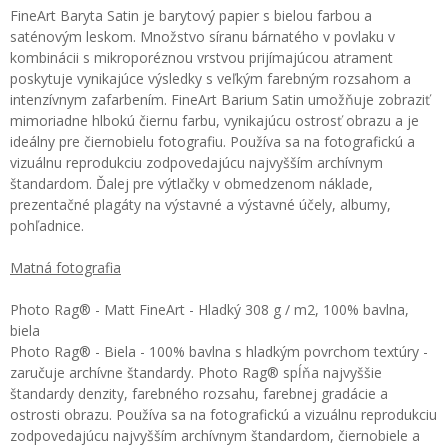
FineArt Baryta Satin je barytový papier s bielou farbou a
saténovým leskom. Množstvo síranu bárnatého v povlaku v
kombinácii s mikroporéznou vrstvou prijímajúcou atrament
poskytuje vynikajúce výsledky s veľkým farebným rozsahom a
intenzívnym zafarbením. FineArt Barium Satin umožňuje zobraziť
mimoriadne hlbokú čiernu farbu, vynikajúcu ostrosť obrazu a je
ideálny pre čiernobielu fotografiu. Používa sa na fotografickú a
vizuálnu reprodukciu zodpovedajúcu najvyšším archívnym
štandardom. Ďalej pre výtlačky v obmedzenom náklade,
prezentačné plagáty na výstavné a výstavné účely, albumy,
pohľadnice.
Matná fotografia
Photo Rag® - Matt FineArt - Hladký 308 g / m2, 100% bavlna,
biela
Photo Rag® - Biela - 100% bavlna s hladkým povrchom textúry -
zaručuje archívne štandardy. Photo Rag® spĺňa najvyššie
štandardy denzity, farebného rozsahu, farebnej gradácie a
ostrosti obrazu. Používa sa na fotografickú a vizuálnu reprodukciu
zodpovedajúcu najvyšším archívnym štandardom, čiernobiele a