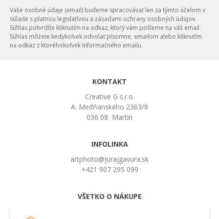
Vaše osobné údaje (email) budeme spracovávať len za týmto účelom v
súlade s platnou legislatívou a zásadami ochrany osobných údajov.
Súhlas potvrdíte kliknutím na odkaz, ktorý vám pošleme na váš email.
Súhlas môžete kedykoľvek odvolať písomne, emailom alebo kliknutím
na odkaz z ktoréhokoľvek informačného emailu.
KONTAKT
Creative G s.r.o.
A. Medňanského 2363/8
036 08 Martin
INFOLINKA
artphoto@jurajgavura.sk
+421 907 295 099
VŠETKO O NÁKUPE
Obchodné podmienky