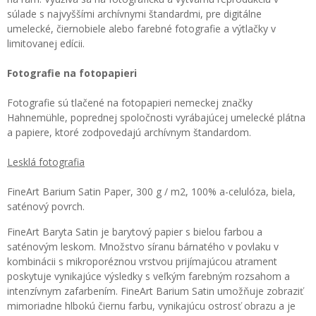
súlade s najvyššími archívnymi štandardmi, pre digitálne
umelecké, čiernobiele alebo farebné fotografie a výtlačky v
limitovanej edícii.
Fotografie na fotopapieri
Fotografie sú tlačené na fotopapieri nemeckej značky
Hahnemühle, poprednej spoločnosti vyrábajúcej umelecké plátna
a papiere, ktoré zodpovedajú archívnym štandardom.
Lesklá fotografia
FineArt Barium Satin Paper, 300 g / m2, 100% a-celulóza, biela,
saténový povrch.
FineArt Baryta Satin je barytový papier s bielou farbou a
saténovým leskom. Množstvo síranu bárnatého v povlaku v
kombinácii s mikroporéznou vrstvou prijímajúcou atrament
poskytuje vynikajúce výsledky s veľkým farebným rozsahom a
intenzívnym zafarbením. FineArt Barium Satin umožňuje zobraziť
mimoriadne hlbokú čiernu farbu, vynikajúcu ostrosť obrazu a je