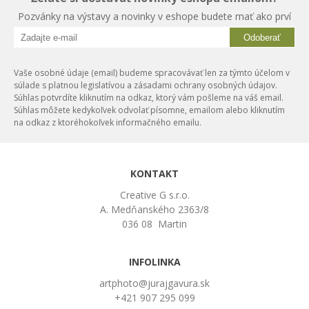
Pozvánky na výstavy a novinky v eshope budete mať ako prví
Odoberať
Vaše osobné údaje (email) budeme spracovávať len za týmto účelom v
súlade s platnou legislatívou a zásadami ochrany osobných údajov.
Súhlas potvrdíte kliknutím na odkaz, ktorý vám pošleme na váš email.
Súhlas môžete kedykoľvek odvolať písomne, emailom alebo kliknutím
na odkaz z ktoréhokoľvek informačného emailu.
KONTAKT
Creative G s.r.o.
A. Medňanského 2363/8
036 08 Martin
INFOLINKA
artphoto@jurajgavura.sk
+421 907 295 099