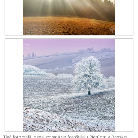
Tlač fotografií je realizovaná vo fotoštúdiu PierCom v Banskej