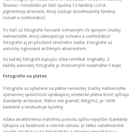
Štiavnici. Fotoštúdio pri tlači využíva 12-farebný LUCIA
pigmentový atrament, ktorý zvyšuje dosiahnuteľný farebný
rozsah a svetlostálosť.
Po tlači sú fotografie fixované ochranným UV sprejom značky
Hahnemühle, ktorý zabezpečuje ochranu a svetlostálosť
fotografie aj pri pôsobení slnečného svetla. Fotografie sú
autorsky signované archívnym atramentom.
Ku každej fotografii kupujúci získa certifikát originality. Z
každej autorskej fotografie je zhotovených maximálne 5 kópií.
Fotografie na plátne
Fotografie sú vytlačené na plátne nemeckej značky Hahnemühle
významnej spoločnosti vyrábajúcej umelecké plátna ktoré spĺňajú
štandardy archivácie. Plátno má gramáž 400g/m2, je 100%
bavlnené a neobsahuje kyseliny.
Vďaka atraktívnemu matnému povrchu spĺňa najvyššie štandardy
týkajúce sa farebnosti a ostrosti obrazu. Je ľahko natiahnuteľné
na rám. Využíva sa na fotografickú a výtvarnú reprodukciu v