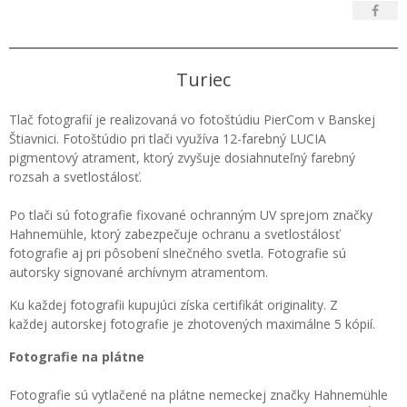
Turiec
Tlač fotografií je realizovaná vo fotoštúdiu PierCom v Banskej
Štiavnici. Fotoštúdio pri tlači využíva 12-farebný LUCIA
pigmentový atrament, ktorý zvyšuje dosiahnuteľný farebný
rozsah a svetlostálosť.
Po tlači sú fotografie fixované ochranným UV sprejom značky
Hahnemühle, ktorý zabezpečuje ochranu a svetlostálosť
fotografie aj pri pôsobení slnečného svetla. Fotografie sú
autorsky signované archívnym atramentom.
Ku každej fotografii kupujúci získa certifikát originality. Z
každej autorskej fotografie je zhotovených maximálne 5 kópií.
Fotografie na plátne
Fotografie sú vytlačené na plátne nemeckej značky Hahnemühle