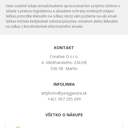
Vaše osobné údaje (email) budeme spracovávať len za týmto účelom v
súlade s platnou legislatívou a zásadami ochrany osobných údajov.
Súhlas potvrdíte kliknutím na odkaz, ktorý vám pošleme na váš email.
Súhlas môžete kedykoľvek odvolať písomne, emailom alebo kliknutím
na odkaz z ktoréhokoľvek informačného emailu.
KONTAKT
Creative G s.r.o.
A. Medňanského 2363/8
036 08 Martin
INFOLINKA
artphoto@jurajgavura.sk
+421 907 295 099
VŠETKO O NÁKUPE
Obchodné podmienky