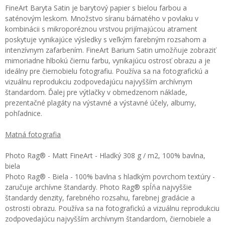
FineArt Baryta Satin je barytový papier s bielou farbou a
saténovým leskom. Množstvo síranu bárnatého v povlaku v
kombinácii s mikroporéznou vrstvou prijímajúcou atrament
poskytuje vynikajúce výsledky s veľkým farebným rozsahom a
intenzívnym zafarbením. FineArt Barium Satin umožňuje zobraziť
mimoriadne hlbokú čiernu farbu, vynikajúcu ostrosť obrazu a je
ideálny pre čiernobielu fotografiu. Používa sa na fotografickú a
vizuálnu reprodukciu zodpovedajúcu najvyšším archívnym
štandardom. Ďalej pre výtlačky v obmedzenom náklade,
prezentačné plagáty na výstavné a výstavné účely, albumy,
pohľadnice.
Matná fotografia
Photo Rag® - Matt FineArt - Hladký 308 g / m2, 100% bavlna,
biela
Photo Rag® - Biela - 100% bavlna s hladkým povrchom textúry -
zaručuje archívne štandardy. Photo Rag® spĺňa najvyššie
štandardy denzity, farebného rozsahu, farebnej gradácie a
ostrosti obrazu. Používa sa na fotografickú a vizuálnu reprodukciu
zodpovedajúcu najvyšším archívnym štandardom, čiernobiele a