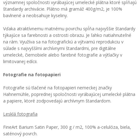
významnej spoločnosti vyrábajúcej umelecké plátna ktoré spĺňajú
štandardy archivácie. Plátno má gramáž 400g/m2, je 100%
bavlnené a neobsahuje kyseliny.
Vďaka atraktívnemu matnému povrchu spĺňa najvyššie štandardy
týkajúce sa farebnosti a ostrosti obrazu. Je ľahko natiahnuteľné
na rám. Využíva sa na fotografickú a výtvarnú reprodukciu v
súlade s najvyššími archívnymi štandardmi, pre digitálne
umelecké, čiernobiele alebo farebné fotografie a výtlačky v
limitovanej edícii.
Fotografie na fotopapieri
Fotografie sú tlačené na fotopapieri nemeckej značky
Hahnemühle, poprednej spoločnosti vyrábajúcej umelecké plátna
a papiere, ktoré zodpovedajú archívnym štandardom.
Lesklá fotografia
FineArt Barium Satin Paper, 300 g / m2, 100% a-celulóza, biela,
saténový povrch.