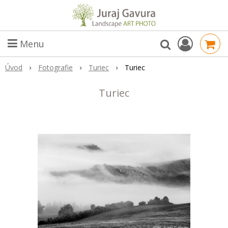
Menu
Úvod
Fotografie
Turiec
Turiec
Turiec