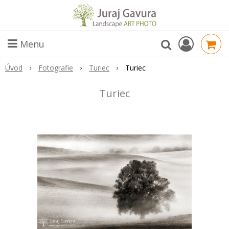
Menu
Úvod
Fotografie
Turiec
Turiec
Turiec