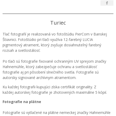
Turiec
Tlač fotografií je realizovaná vo fotoštúdiu PierCom v Banskej
Štiavnici. Fotoštúdio pri tlači využíva 12-farebný LUCIA
pigmentový atrament, ktorý zvyšuje dosiahnuteľný farebný
rozsah a svetlostálosť.
Po tlači sú fotografie fixované ochranným UV sprejom značky
Hahnemühle, ktorý zabezpečuje ochranu a svetlostálosť
fotografie aj pri pôsobení slnečného svetla. Fotografie sú
autorsky signované archívnym atramentom.
Ku každej fotografii kupujúci získa certifikát originality. Z
každej autorskej fotografie je zhotovených maximálne 5 kópií.
Fotografie na plátne
Fotografie sú vytlačené na plátne nemeckej značky Hahnemühle