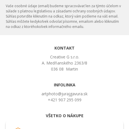
Vaše osobné údaje (email) budeme spracovávať len za týmto účelom v
súlade s platnou legislatívou a zásadami ochrany osobných údajov.
Súhlas potvrdíte kliknutím na odkaz, ktorý vám pošleme na váš email.
Súhlas môžete kedykoľvek odvolať písomne, emailom alebo kliknutím
na odkaz z ktoréhokoľvek informačného emailu.
KONTAKT
Creative G s.r.o.
A. Medňanského 2363/8
036 08 Martin
INFOLINKA
artphoto@jurajgavura.sk
+421 907 295 099
VŠETKO O NÁKUPE
Obchodné podmienky