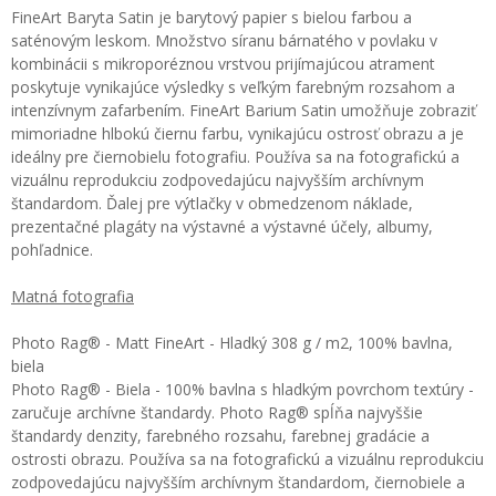
FineArt Baryta Satin je barytový papier s bielou farbou a
saténovým leskom. Množstvo síranu bárnatého v povlaku v
kombinácii s mikroporéznou vrstvou prijímajúcou atrament
poskytuje vynikajúce výsledky s veľkým farebným rozsahom a
intenzívnym zafarbením. FineArt Barium Satin umožňuje zobraziť
mimoriadne hlbokú čiernu farbu, vynikajúcu ostrosť obrazu a je
ideálny pre čiernobielu fotografiu. Používa sa na fotografickú a
vizuálnu reprodukciu zodpovedajúcu najvyšším archívnym
štandardom. Ďalej pre výtlačky v obmedzenom náklade,
prezentačné plagáty na výstavné a výstavné účely, albumy,
pohľadnice.
Matná fotografia
Photo Rag® - Matt FineArt - Hladký 308 g / m2, 100% bavlna,
biela
Photo Rag® - Biela - 100% bavlna s hladkým povrchom textúry -
zaručuje archívne štandardy. Photo Rag® spĺňa najvyššie
štandardy denzity, farebného rozsahu, farebnej gradácie a
ostrosti obrazu. Používa sa na fotografickú a vizuálnu reprodukciu
zodpovedajúcu najvyšším archívnym štandardom, čiernobiele a