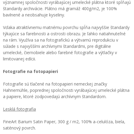
významnej spoločnosti vyrábajúcej umelecké plátna ktoré spĺňajú
štandardy archivácie. Plátno má gramáž 400g/m2, je 100%
bavlnené a neobsahuje kyseliny.
Vďaka atraktívnemu matnému povrchu spĺňa najvyššie štandardy
týkajúce sa farebnosti a ostrosti obrazu. Je ľahko natiahnuteľné
na rám. Využíva sa na fotografickú a výtvarnú reprodukciu v
súlade s najvyššími archívnymi štandardmi, pre digitálne
umelecké, čiernobiele alebo farebné fotografie a výtlačky v
limitovanej edícii.
Fotografie na fotopapieri
Fotografie sú tlačené na fotopapieri nemeckej značky
Hahnemühle, poprednej spoločnosti vyrábajúcej umelecké plátna
a papiere, ktoré zodpovedajú archívnym štandardom.
Lesklá fotografia
FineArt Barium Satin Paper, 300 g / m2, 100% a-celulóza, biela,
saténový povrch.