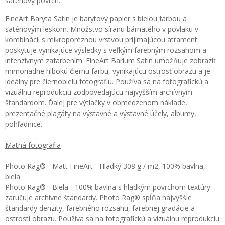
saténový povrch.
FineArt Baryta Satin je barytový papier s bielou farbou a
saténovým leskom. Množstvo síranu bárnatého v povlaku v
kombinácii s mikroporéznou vrstvou prijímajúcou atrament
poskytuje vynikajúce výsledky s veľkým farebným rozsahom a
intenzívnym zafarbením. FineArt Barium Satin umožňuje zobraziť
mimoriadne hlbokú čiernu farbu, vynikajúcu ostrosť obrazu a je
ideálny pre čiernobielu fotografiu. Používa sa na fotografickú a
vizuálnu reprodukciu zodpovedajúcu najvyšším archívnym
štandardom. Ďalej pre výtlačky v obmedzenom náklade,
prezentačné plagáty na výstavné a výstavné účely, albumy,
pohľadnice.
Matná fotografia
Photo Rag® - Matt FineArt - Hladký 308 g / m2, 100% bavlna,
biela
Photo Rag® - Biela - 100% bavlna s hladkým povrchom textúry -
zaručuje archívne štandardy. Photo Rag® spĺňa najvyššie
štandardy denzity, farebného rozsahu, farebnej gradácie a
ostrosti obrazu. Používa sa na fotografickú a vizuálnu reprodukciu