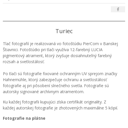
Turiec
Tlač fotografií je realizovaná vo fotoštúdiu PierCom v Banskej
Štiavnici. Fotoštúdio pri tlači využíva 12-farebný LUCIA
pigmentový atrament, ktorý zvyšuje dosiahnuteľný farebný
rozsah a svetlostálosť.
Po tlači sú fotografie fixované ochranným UV sprejom značky
Hahnemühle, ktorý zabezpečuje ochranu a svetlostálosť
fotografie aj pri pôsobení slnečného svetla. Fotografie sú
autorsky signované archívnym atramentom.
Ku každej fotografii kupujúci získa certifikát originality. Z
každej autorskej fotografie je zhotovených maximálne 5 kópií.
Fotografie na plátne