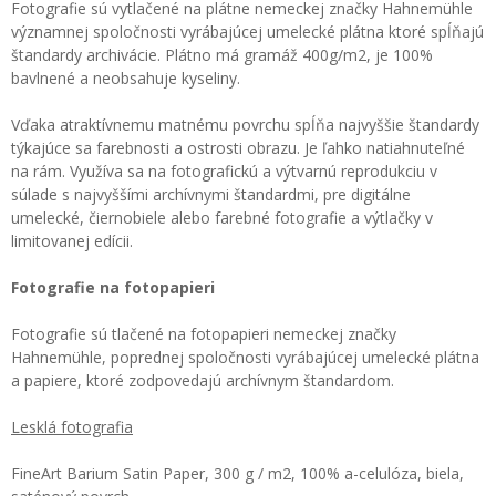
Fotografie sú vytlačené na plátne nemeckej značky Hahnemühle
významnej spoločnosti vyrábajúcej umelecké plátna ktoré spĺňajú
štandardy archivácie. Plátno má gramáž 400g/m2, je 100%
bavlnené a neobsahuje kyseliny.
Vďaka atraktívnemu matnému povrchu spĺňa najvyššie štandardy
týkajúce sa farebnosti a ostrosti obrazu. Je ľahko natiahnuteľné
na rám. Využíva sa na fotografickú a výtvarnú reprodukciu v
súlade s najvyššími archívnymi štandardmi, pre digitálne
umelecké, čiernobiele alebo farebné fotografie a výtlačky v
limitovanej edícii.
Fotografie na fotopapieri
Fotografie sú tlačené na fotopapieri nemeckej značky
Hahnemühle, poprednej spoločnosti vyrábajúcej umelecké plátna
a papiere, ktoré zodpovedajú archívnym štandardom.
Lesklá fotografia
FineArt Barium Satin Paper, 300 g / m2, 100% a-celulóza, biela,