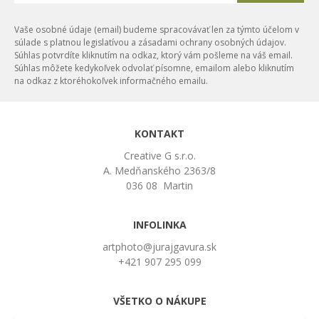
Vaše osobné údaje (email) budeme spracovávať len za týmto účelom v
súlade s platnou legislatívou a zásadami ochrany osobných údajov.
Súhlas potvrdíte kliknutím na odkaz, ktorý vám pošleme na váš email.
Súhlas môžete kedykoľvek odvolať písomne, emailom alebo kliknutím
na odkaz z ktoréhokoľvek informačného emailu.
KONTAKT
Creative G s.r.o.
A. Medňanského 2363/8
036 08 Martin
INFOLINKA
artphoto@jurajgavura.sk
+421 907 295 099
VŠETKO O NÁKUPE