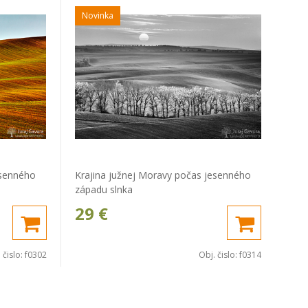
Novinka
esenného
Krajina južnej Moravy počas jesenného
západu slnka
29
€
 čislo:
f0302
Obj. čislo:
f0314