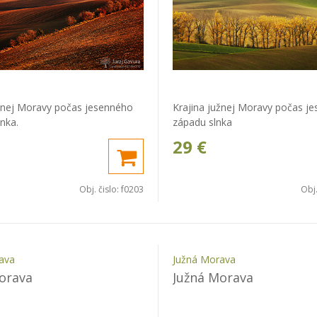
užnej Moravy počas jesenného
Krajina južnej Moravy počas j
nka.
západu slnka
29
€
Obj. čislo:
f0203
Obj.
ava
Južná Morava
orava
Južná Morava