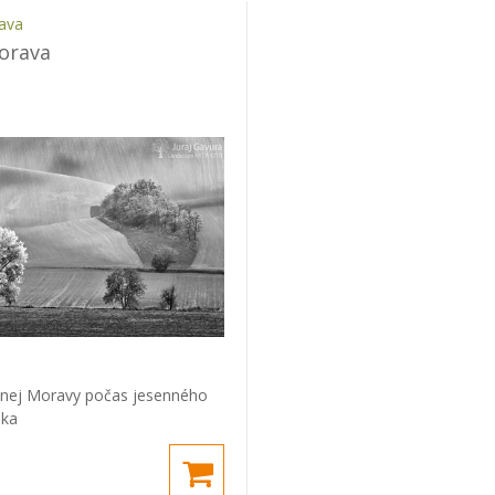
ava
orava
užnej Moravy počas jesenného
nka