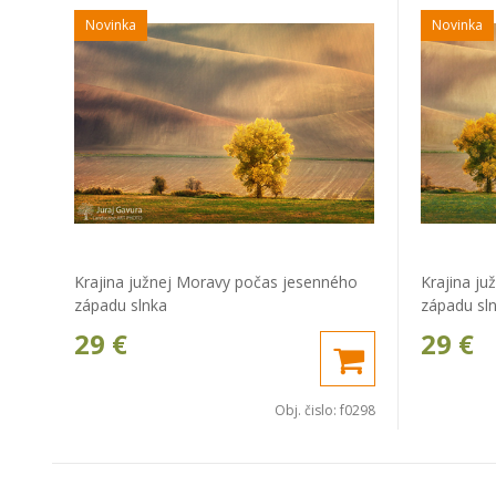
Novinka
Novinka
Krajina južnej Moravy počas jesenného
Krajina j
západu slnka
západu sl
29
€
29
€
Obj. čislo:
f0298