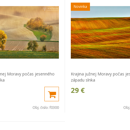
Novinka
užnej Moravy počas jesenného
Krajina južnej Moravy počas j
nka
západu slnka
29
€
Obj. čislo:
f0300
Obj.