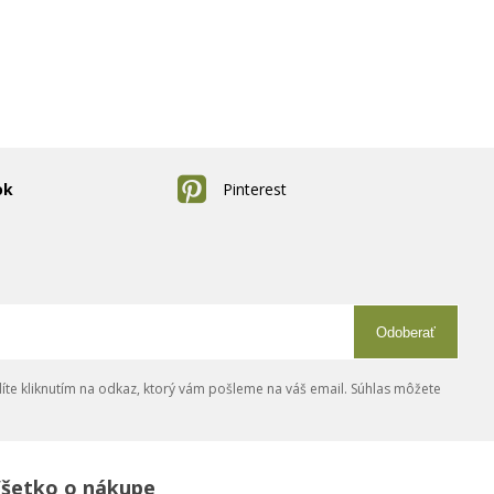
ok
Pinterest
Odoberať
íte kliknutím na odkaz, ktorý vám pošleme na váš email. Súhlas môžete
šetko o nákupe