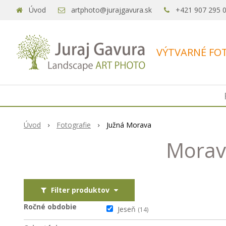
Úvod
artphoto@jurajgavura.sk
+421 907 295 
VÝTVARNÉ FOT
Úvod
Fotografie
Južná Morava
Morava
Filter produktov
Ročné obdobie
Jeseň
(14)