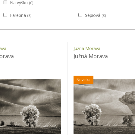
Na výšku
(0)
Farebná
Sépiová
(8)
(3)
ava
Južná Morava
orava
Južná Morava
Novinka