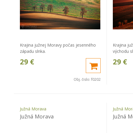
Krajina južnej Moravy počas jesenného
Krajina j
západu slnka.
východu sl
29
€
29
€
Obj. čislo:
f0202
Južná Morava
Južná Mor
Južná Morava
Južná M