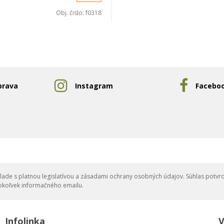
Obj. čislo:
f0318
prava
Instagram
Facebo
ade s platnou legislatívou a zásadami ochrany osobných údajov. Súhlas potvrd
okoľvek informačného emailu.
Infolinka
V