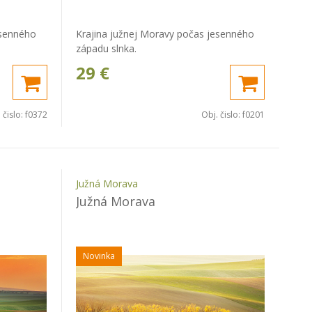
esenného
Krajina južnej Moravy počas jesenného
západu slnka.
29
€
 čislo:
f0372
Obj. čislo:
f0201
Južná Morava
Južná Morava
Novinka