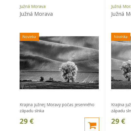
Južná Morava
Južná Mor
Južná Morava
Južná M
Novinka
Novinka
Krajina južnej Moravy počas jesenného
Krajina j
západu slnka
západu sl
29
€
29
€