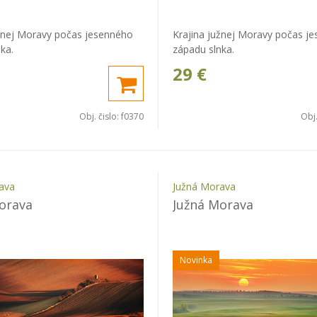
užnej Moravy počas jesenného
Krajina južnej Moravy počas j
ka.
západu slnka.
29
€
Obj. čislo:
f0370
Obj.
ava
Južná Morava
orava
Južná Morava
Novinka