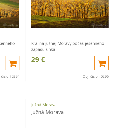
esenného
Krajina južnej Moravy počas jesenného
západu slnka
29
€
 čislo:
f0294
Obj. čislo:
f0296
Južná Morava
Južná Morava