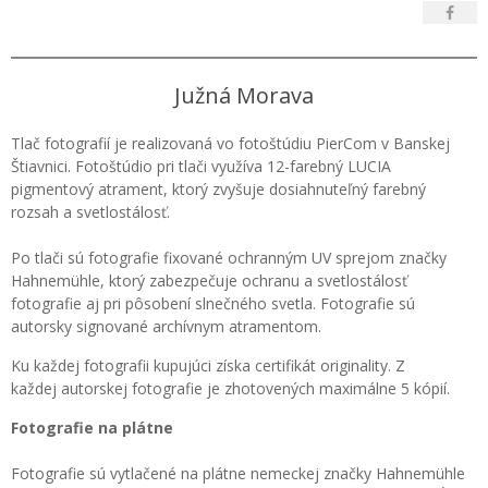
Južná Morava
Tlač fotografií je realizovaná vo fotoštúdiu PierCom v Banskej
Štiavnici. Fotoštúdio pri tlači využíva 12-farebný LUCIA
pigmentový atrament, ktorý zvyšuje dosiahnuteľný farebný
rozsah a svetlostálosť.
Po tlači sú fotografie fixované ochranným UV sprejom značky
Hahnemühle, ktorý zabezpečuje ochranu a svetlostálosť
fotografie aj pri pôsobení slnečného svetla. Fotografie sú
autorsky signované archívnym atramentom.
Ku každej fotografii kupujúci získa certifikát originality. Z
každej autorskej fotografie je zhotovených maximálne 5 kópií.
Fotografie na plátne
Fotografie sú vytlačené na plátne nemeckej značky Hahnemühle