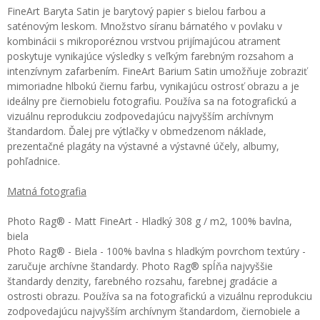
FineArt Baryta Satin je barytový papier s bielou farbou a
saténovým leskom. Množstvo síranu bárnatého v povlaku v
kombinácii s mikroporéznou vrstvou prijímajúcou atrament
poskytuje vynikajúce výsledky s veľkým farebným rozsahom a
intenzívnym zafarbením. FineArt Barium Satin umožňuje zobraziť
mimoriadne hlbokú čiernu farbu, vynikajúcu ostrosť obrazu a je
ideálny pre čiernobielu fotografiu. Používa sa na fotografickú a
vizuálnu reprodukciu zodpovedajúcu najvyšším archívnym
štandardom. Ďalej pre výtlačky v obmedzenom náklade,
prezentačné plagáty na výstavné a výstavné účely, albumy,
pohľadnice.
Matná fotografia
Photo Rag® - Matt FineArt - Hladký 308 g / m2, 100% bavlna,
biela
Photo Rag® - Biela - 100% bavlna s hladkým povrchom textúry -
zaručuje archívne štandardy. Photo Rag® spĺňa najvyššie
štandardy denzity, farebného rozsahu, farebnej gradácie a
ostrosti obrazu. Používa sa na fotografickú a vizuálnu reprodukciu
zodpovedajúcu najvyšším archívnym štandardom, čiernobiele a