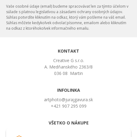
Vaše osobné údaje (email) budeme spracovávať len za týmto účelom v
súlade s platnou legislatívou a zásadami ochrany osobných údajov.
Súhlas potvrdíte kliknutím na odkaz, ktorý vám pošleme na váš email.
Súhlas môžete kedykoľvek odvolať písomne, emailom alebo kliknutím
na odkaz z ktoréhokoľvek informačného emailu.
KONTAKT
Creative G s.r.o.
A. Medňanského 2363/8
036 08 Martin
INFOLINKA
artphoto@jurajgavura.sk
+421 907 295 099
VŠETKO O NÁKUPE
Obchodné podmienky