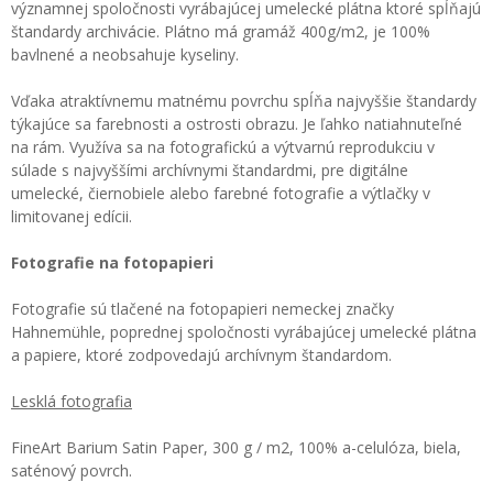
významnej spoločnosti vyrábajúcej umelecké plátna ktoré spĺňajú
štandardy archivácie. Plátno má gramáž 400g/m2, je 100%
bavlnené a neobsahuje kyseliny.
Vďaka atraktívnemu matnému povrchu spĺňa najvyššie štandardy
týkajúce sa farebnosti a ostrosti obrazu. Je ľahko natiahnuteľné
na rám. Využíva sa na fotografickú a výtvarnú reprodukciu v
súlade s najvyššími archívnymi štandardmi, pre digitálne
umelecké, čiernobiele alebo farebné fotografie a výtlačky v
limitovanej edícii.
Fotografie na fotopapieri
Fotografie sú tlačené na fotopapieri nemeckej značky
Hahnemühle, poprednej spoločnosti vyrábajúcej umelecké plátna
a papiere, ktoré zodpovedajú archívnym štandardom.
Lesklá fotografia
FineArt Barium Satin Paper, 300 g / m2, 100% a-celulóza, biela,
saténový povrch.