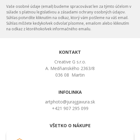
Vaše osobné údaje (email) budeme spracovávať len za týmto účelom v
súlade s platnou legislatívou a zásadami ochrany osobných údajov.
Súhlas potvrdíte kliknutím na odkaz, ktorý vám pošleme na váš email.
Súhlas môžete kedykoľvek odvolať písomne, emailom alebo kliknutím
na odkaz z ktoréhokoľvek informačného emailu.
KONTAKT
Creative G s.r.o.
A. Medňanského 2363/8
036 08 Martin
INFOLINKA
artphoto@jurajgavura.sk
+421 907 295 099
VŠETKO O NÁKUPE
Obchodné podmienky