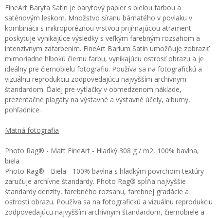
FineArt Baryta Satin je barytový papier s bielou farbou a
saténovým leskom. Množstvo síranu bárnatého v povlaku v
kombinácii s mikroporéznou vrstvou prijímajúcou atrament
poskytuje vynikajúce výsledky s veľkým farebným rozsahom a
intenzívnym zafarbením. FineArt Barium Satin umožňuje zobraziť
mimoriadne hlbokú čiernu farbu, vynikajúcu ostrosť obrazu a je
ideálny pre čiernobielu fotografiu. Používa sa na fotografickú a
vizuálnu reprodukciu zodpovedajúcu najvyšším archívnym
štandardom. Ďalej pre výtlačky v obmedzenom náklade,
prezentačné plagáty na výstavné a výstavné účely, albumy,
pohľadnice.
Matná fotografia
Photo Rag® - Matt FineArt - Hladký 308 g / m2, 100% bavlna,
biela
Photo Rag® - Biela - 100% bavlna s hladkým povrchom textúry -
zaručuje archívne štandardy. Photo Rag® spĺňa najvyššie
štandardy denzity, farebného rozsahu, farebnej gradácie a
ostrosti obrazu. Používa sa na fotografickú a vizuálnu reprodukciu
zodpovedajúcu najvyšším archívnym štandardom, čiernobiele a