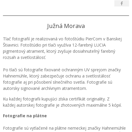
Južná Morava
Tlač fotografií je realizovaná vo fotoštúdiu PierCom v Banskej
Štiavnici. Fotoštúdio pri tlači využíva 12-farebný LUCIA
pigmentový atrament, ktorý zvyšuje dosiahnuteľný farebný
rozsah a svetlostálosť.
Po tlači sú fotografie fixované ochranným UV sprejom značky
Hahnemühle, ktorý zabezpečuje ochranu a svetlostálosť
fotografie aj pri pôsobení slnečného svetla. Fotografie sú
autorsky signované archívnym atramentom.
Ku každej fotografii kupujúci získa certifikát originality. Z
každej autorskej fotografie je zhotovených maximálne 5 kópií.
Fotografie na plátne
Fotografie sú vytlačené na plátne nemeckej značky Hahnemühle