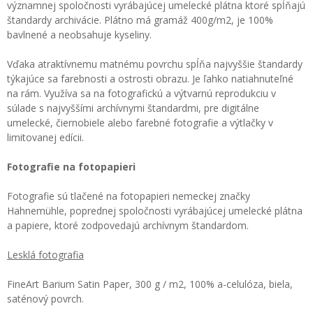
významnej spoločnosti vyrábajúcej umelecké plátna ktoré spĺňajú
štandardy archivácie. Plátno má gramáž 400g/m2, je 100%
bavlnené a neobsahuje kyseliny.
Vďaka atraktívnemu matnému povrchu spĺňa najvyššie štandardy
týkajúce sa farebnosti a ostrosti obrazu. Je ľahko natiahnuteľné
na rám. Využíva sa na fotografickú a výtvarnú reprodukciu v
súlade s najvyššími archívnymi štandardmi, pre digitálne
umelecké, čiernobiele alebo farebné fotografie a výtlačky v
limitovanej edícii.
Fotografie na fotopapieri
Fotografie sú tlačené na fotopapieri nemeckej značky
Hahnemühle, poprednej spoločnosti vyrábajúcej umelecké plátna
a papiere, ktoré zodpovedajú archívnym štandardom.
Lesklá fotografia
FineArt Barium Satin Paper, 300 g / m2, 100% a-celulóza, biela,
saténový povrch.