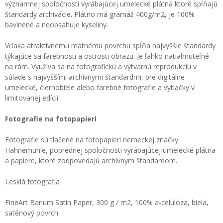
významnej spoločnosti vyrábajúcej umelecké plátna ktoré spĺňajú
štandardy archivácie. Plátno má gramáž 400g/m2, je 100%
bavlnené a neobsahuje kyseliny.
Vďaka atraktívnemu matnému povrchu spĺňa najvyššie štandardy
týkajúce sa farebnosti a ostrosti obrazu. Je ľahko natiahnuteľné
na rám. Využíva sa na fotografickú a výtvarnú reprodukciu v
súlade s najvyššími archívnymi štandardmi, pre digitálne
umelecké, čiernobiele alebo farebné fotografie a výtlačky v
limitovanej edícii.
Fotografie na fotopapieri
Fotografie sú tlačené na fotopapieri nemeckej značky
Hahnemühle, poprednej spoločnosti vyrábajúcej umelecké plátna
a papiere, ktoré zodpovedajú archívnym štandardom.
Lesklá fotografia
FineArt Barium Satin Paper, 300 g / m2, 100% a-celulóza, biela,
saténový povrch.