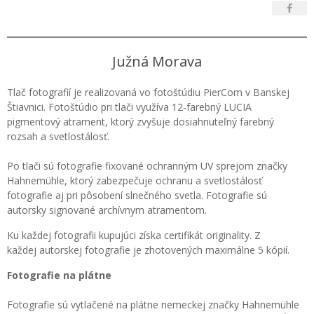
Južná Morava
Tlač fotografií je realizovaná vo fotoštúdiu PierCom v Banskej
Štiavnici. Fotoštúdio pri tlači využíva 12-farebný LUCIA
pigmentový atrament, ktorý zvyšuje dosiahnuteľný farebný
rozsah a svetlostálosť.
Po tlači sú fotografie fixované ochranným UV sprejom značky
Hahnemühle, ktorý zabezpečuje ochranu a svetlostálosť
fotografie aj pri pôsobení slnečného svetla. Fotografie sú
autorsky signované archívnym atramentom.
Ku každej fotografii kupujúci získa certifikát originality. Z
každej autorskej fotografie je zhotovených maximálne 5 kópií.
Fotografie na plátne
Fotografie sú vytlačené na plátne nemeckej značky Hahnemühle