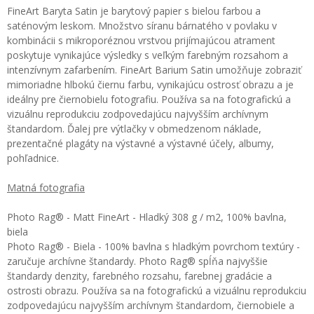
FineArt Baryta Satin je barytový papier s bielou farbou a
saténovým leskom. Množstvo síranu bárnatého v povlaku v
kombinácii s mikroporéznou vrstvou prijímajúcou atrament
poskytuje vynikajúce výsledky s veľkým farebným rozsahom a
intenzívnym zafarbením. FineArt Barium Satin umožňuje zobraziť
mimoriadne hlbokú čiernu farbu, vynikajúcu ostrosť obrazu a je
ideálny pre čiernobielu fotografiu. Používa sa na fotografickú a
vizuálnu reprodukciu zodpovedajúcu najvyšším archívnym
štandardom. Ďalej pre výtlačky v obmedzenom náklade,
prezentačné plagáty na výstavné a výstavné účely, albumy,
pohľadnice.
Matná fotografia
Photo Rag® - Matt FineArt - Hladký 308 g / m2, 100% bavlna,
biela
Photo Rag® - Biela - 100% bavlna s hladkým povrchom textúry -
zaručuje archívne štandardy. Photo Rag® spĺňa najvyššie
štandardy denzity, farebného rozsahu, farebnej gradácie a
ostrosti obrazu. Používa sa na fotografickú a vizuálnu reprodukciu
zodpovedajúcu najvyšším archívnym štandardom, čiernobiele a