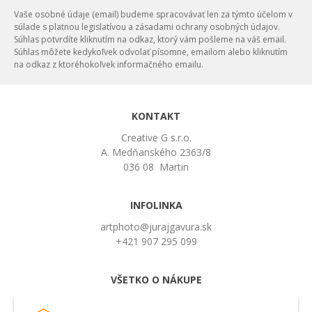
Vaše osobné údaje (email) budeme spracovávať len za týmto účelom v
súlade s platnou legislatívou a zásadami ochrany osobných údajov.
Súhlas potvrdíte kliknutím na odkaz, ktorý vám pošleme na váš email.
Súhlas môžete kedykoľvek odvolať písomne, emailom alebo kliknutím
na odkaz z ktoréhokoľvek informačného emailu.
KONTAKT
Creative G s.r.o.
A. Medňanského 2363/8
036 08 Martin
INFOLINKA
artphoto@jurajgavura.sk
+421 907 295 099
VŠETKO O NÁKUPE
Obchodné podmienky