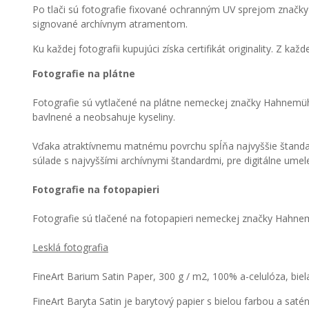
Po tlači sú fotografie fixované ochranným UV sprejom značky 
signované archívnym atramentom.
Ku každej fotografii kupujúci získa certifikát originality. Z ka
Fotografie na plátne
Fotografie sú vytlačené na plátne nemeckej značky Hahnemüh
bavlnené a neobsahuje kyseliny.
Vďaka atraktívnemu matnému povrchu spĺňa najvyššie štandardy
súlade s najvyššími archívnymi štandardmi, pre digitálne umelec
Fotografie na fotopapieri
Fotografie sú tlačené na fotopapieri nemeckej značky Hahne
Lesklá fotografia
FineArt Barium Satin Paper, 300 g / m2, 100% a-celulóza, biel
FineArt Baryta Satin je barytový papier s bielou farbou a s