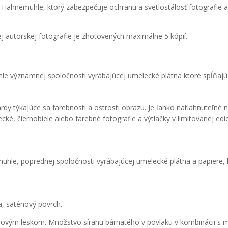
Hahnemühle, ktorý zabezpečuje ochranu a svetlostálosť fotografie aj
ždej autorskej fotografie je zhotovených maximálne 5 kópií.
le významnej spoločnosti vyrábajúcej umelecké plátna ktoré spĺňaj
 týkajúce sa farebnosti a ostrosti obrazu. Je ľahko natiahnuteľné na
ké, čiernobiele alebo farebné fotografie a výtlačky v limitovanej edíci
mühle, poprednej spoločnosti vyrábajúcej umelecké plátna a papiere
a, saténový povrch.
aténovým leskom. Množstvo síranu bárnatého v povlaku v kombinácii s