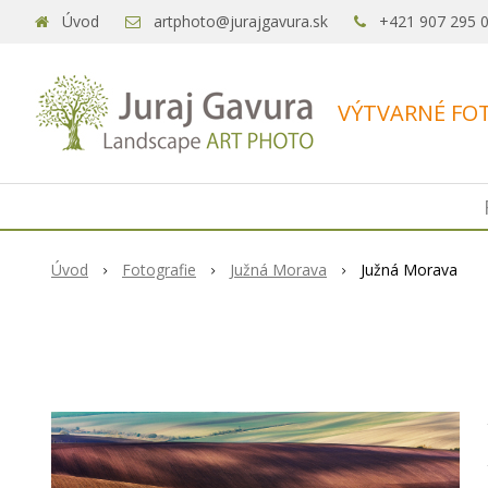
Úvod
artphoto@jurajgavura.sk
+421 907 295 
VÝTVARNÉ FOT
Úvod
Fotografie
Južná Morava
Južná Morava