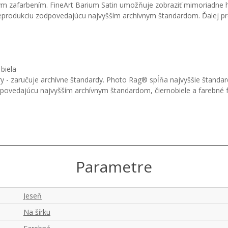
m zafarbením. FineArt Barium Satin umožňuje zobraziť mimoriadne hlb
nu reprodukciu zodpovedajúcu najvyšším archívnym štandardom. Ďalej 
biela
 - zaručuje archívne štandardy. Photo Rag® spĺňa najvyššie štandardy
odpovedajúcu najvyšším archívnym štandardom, čiernobiele a farebné
Parametre
Jeseň
Na šírku