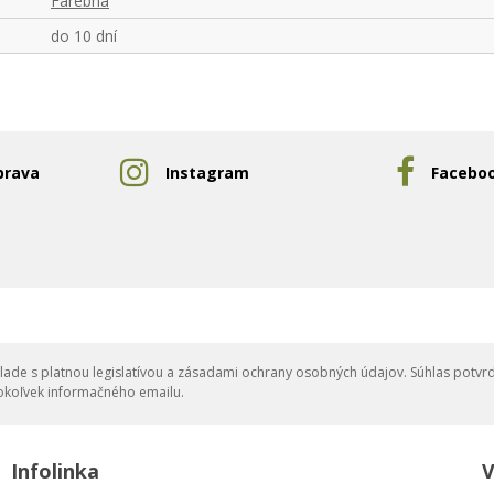
Farebná
do 10 dní
prava
Instagram
Facebo
ade s platnou legislatívou a zásadami ochrany osobných údajov. Súhlas potvrd
okoľvek informačného emailu.
Infolinka
V