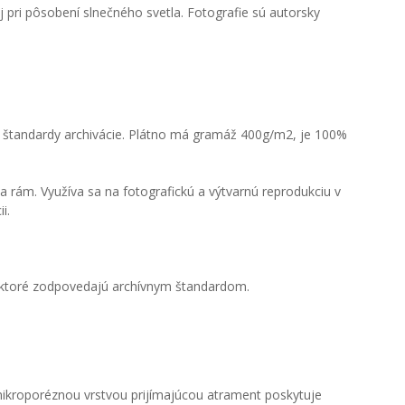
 pri pôsobení slnečného svetla. Fotografie sú autorsky
ú štandardy archivácie. Plátno má gramáž 400g/m2, je 100%
 rám. Využíva sa na fotografickú a výtvarnú reprodukciu v
i.
, ktoré zodpovedajú archívnym štandardom.
 mikroporéznou vrstvou prijímajúcou atrament poskytuje