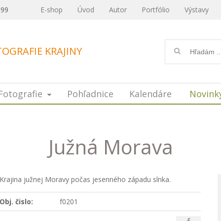
099
E-shop
Úvod
Autor
Portfólio
Výstavy
OGRAFIE KRAJINY
Fotografie
Pohľadnice
Kalendáre
Novink
Južná Morava
Krajina južnej Moravy počas jesenného západu slnka.
Obj. čislo:
f0201