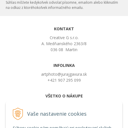
Súhlas môžete kedykoľvek odvolať písomne, emailom alebo kliknutím
na odkaz z ktoréhokoľvek informačného emailu.
KONTAKT
Creative G s.r.o.
A. Medňanského 2363/8
036 08 Martin
INFOLINKA
artphoto@jurajgavura.sk
+421 907 295 099
VŠETKO O NÁKUPE
Obchodné podmienky
Možnosti platby a doprava
Vaše nastavenie cookies
Používanie cookies
Súbory cookie nám pomáhajú pri poskytovaní služieb