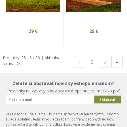
29
€
29
€
Produkty:
25
-
48
/
83
| Aktuálna
2
1
3
4
strana:
2
/
4
Želáte si dostávať novinky eshopu emailom?
Pozvánky na výstavy a novinky v eshope budete mať ako prví
Odoberať
Vaše osobné údaje (email) budeme spracovávať len za týmto účelom v
súlade s platnou legislatívou a zásadami ochrany osobných údajov.
Súhlas potvrdíte kliknutím na odkaz, ktorý vám pošleme na váš email.