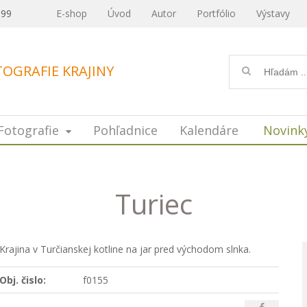
099
E-shop
Úvod
Autor
Portfólio
Výstavy
OGRAFIE KRAJINY
Fotografie
Pohľadnice
Kalendáre
Novink
Turiec
Krajina v Turčianskej kotline na jar pred východom slnka.
Obj. čislo:
f0155