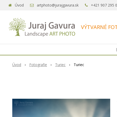
Úvod
artphoto@jurajgavura.sk
+421 907 295 
VÝTVARNÉ FOT
Úvod
Fotografie
Turiec
Turiec