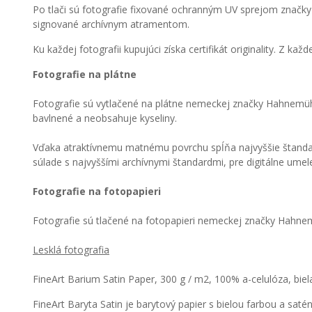
Po tlači sú fotografie fixované ochranným UV sprejom značky 
signované archívnym atramentom.
Ku každej fotografii kupujúci získa certifikát originality. Z ka
Fotografie na plátne
Fotografie sú vytlačené na plátne nemeckej značky Hahnemüh
bavlnené a neobsahuje kyseliny.
Vďaka atraktívnemu matnému povrchu spĺňa najvyššie štandardy
súlade s najvyššími archívnymi štandardmi, pre digitálne umelec
Fotografie na fotopapieri
Fotografie sú tlačené na fotopapieri nemeckej značky Hahne
Lesklá fotografia
FineArt Barium Satin Paper, 300 g / m2, 100% a-celulóza, biel
FineArt Baryta Satin je barytový papier s bielou farbou a s