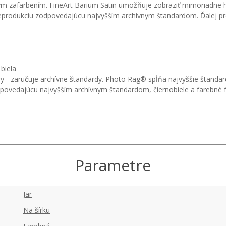
m zafarbením. FineArt Barium Satin umožňuje zobraziť mimoriadne hlb
nu reprodukciu zodpovedajúcu najvyšším archívnym štandardom. Ďalej 
biela
 - zaručuje archívne štandardy. Photo Rag® spĺňa najvyššie štandardy
odpovedajúcu najvyšším archívnym štandardom, čiernobiele a farebné
Parametre
Jar
Na šírku