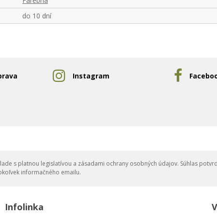
Farebná
do 10 dní
prava
Instagram
Facebo
ade s platnou legislatívou a zásadami ochrany osobných údajov. Súhlas potvrd
okoľvek informačného emailu.
Infolinka
V