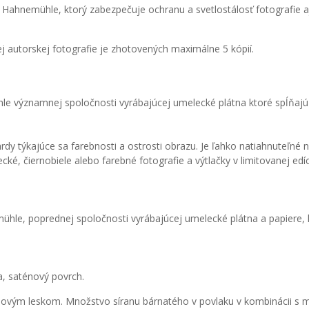
Hahnemühle, ktorý zabezpečuje ochranu a svetlostálosť fotografie aj
ždej autorskej fotografie je zhotovených maximálne 5 kópií.
le významnej spoločnosti vyrábajúcej umelecké plátna ktoré spĺňaj
 týkajúce sa farebnosti a ostrosti obrazu. Je ľahko natiahnuteľné na
ké, čiernobiele alebo farebné fotografie a výtlačky v limitovanej edíci
mühle, poprednej spoločnosti vyrábajúcej umelecké plátna a papiere
a, saténový povrch.
aténovým leskom. Množstvo síranu bárnatého v povlaku v kombinácii s