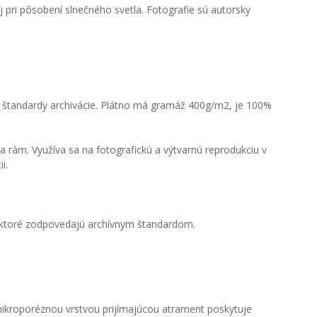
 pri pôsobení slnečného svetla. Fotografie sú autorsky
ú štandardy archivácie. Plátno má gramáž 400g/m2, je 100%
 rám. Využíva sa na fotografickú a výtvarnú reprodukciu v
i.
, ktoré zodpovedajú archívnym štandardom.
 mikroporéznou vrstvou prijímajúcou atrament poskytuje