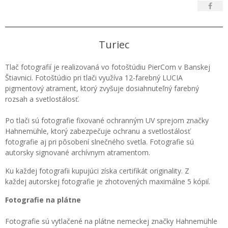
Turiec
Tlač fotografií je realizovaná vo fotoštúdiu PierCom v Banskej
Štiavnici. Fotoštúdio pri tlači využíva 12-farebný LUCIA
pigmentový atrament, ktorý zvyšuje dosiahnuteľný farebný
rozsah a svetlostálosť.
Po tlači sú fotografie fixované ochranným UV sprejom značky
Hahnemühle, ktorý zabezpečuje ochranu a svetlostálosť
fotografie aj pri pôsobení slnečného svetla. Fotografie sú
autorsky signované archívnym atramentom.
Ku každej fotografii kupujúci získa certifikát originality. Z
každej autorskej fotografie je zhotovených maximálne 5 kópií.
Fotografie na plátne
Fotografie sú vytlačené na plátne nemeckej značky Hahnemühle