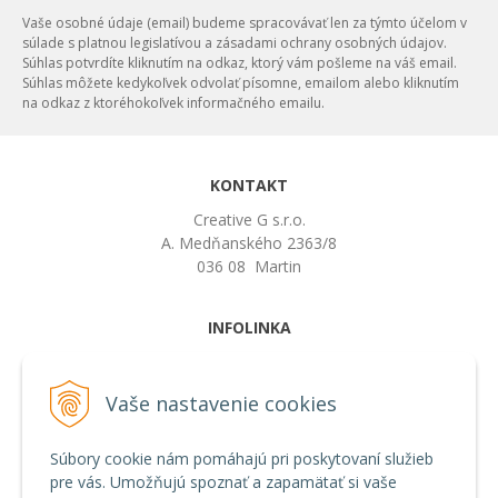
Vaše osobné údaje (email) budeme spracovávať len za týmto účelom v
súlade s platnou legislatívou a zásadami ochrany osobných údajov.
Súhlas potvrdíte kliknutím na odkaz, ktorý vám pošleme na váš email.
Súhlas môžete kedykoľvek odvolať písomne, emailom alebo kliknutím
na odkaz z ktoréhokoľvek informačného emailu.
KONTAKT
Creative G s.r.o.
A. Medňanského 2363/8
036 08 Martin
INFOLINKA
artphoto@jurajgavura.sk
+421 907 295 099
Vaše nastavenie cookies
VŠETKO O NÁKUPE
Súbory cookie nám pomáhajú pri poskytovaní služieb
Obchodné podmienky
pre vás. Umožňujú spoznať a zapamätať si vaše