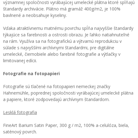
významnej spoločnosti vyrábajúcej umelecké plátna ktoré spĺňajú
štandardy archivácie. Plátno má gramáž 400g/m2, je 100%
bavlnené a neobsahuje kyseliny.
Vďaka atraktívnemu matnému povrchu spĺňa najvyššie štandardy
týkajúce sa farebnosti a ostrosti obrazu. Je ľahko natiahnuteľné
na rám. Využíva sa na fotografickú a výtvarnú reprodukciu v
súlade s najvyššími archívnymi štandardmi, pre digitálne
umelecké, čiernobiele alebo farebné fotografie a výtlačky v
limitovanej edícii.
Fotografie na fotopapieri
Fotografie sú tlačené na fotopapieri nemeckej značky
Hahnemühle, poprednej spoločnosti vyrábajúcej umelecké plátna
a papiere, ktoré zodpovedajú archívnym štandardom.
Lesklá fotografia
FineArt Barium Satin Paper, 300 g / m2, 100% a-celulóza, biela,
saténový povrch.