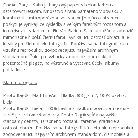
FineArt Baryta Satin je barytový papier s bielou farbou a
saténovým leskom. Množstvo síranu bárnatého v povlaku v
kombinácii s mikroporéznou vrstvou prijímajúcou atrament
poskytuje vynikajúce výsledky s veľkým farebným rozsahom a
intenzívnym zafarbením. FineArt Barium Satin umožňuje zobraziť
mimoriadne hlbokú čiernu farbu, vynikajúcu ostrosť obrazu a je
ideálny pre čiernobielu fotografiu. Používa sa na fotografickú a
vizuálnu reprodukciu zodpovedajúcu najvyšším archívnym
štandardom. Ďalej pre výtlačky v obmedzenom náklade,
prezentačné plagáty na výstavné a výstavné účely, albumy,
pohľadnice.
Matná fotografia
Photo Rag® - Matt FineArt - Hladký 308 g / m2, 100% bavlna,
biela
Photo Rag® - Biela - 100% bavlna s hladkým povrchom textúry -
zaručuje archívne štandardy. Photo Rag® spĺňa najvyššie
štandardy denzity, farebného rozsahu, farebnej gradácie a
ostrosti obrazu. Používa sa na fotografickú a vizuálnu reprodukciu
zodpovedajúcu najvyšším archívnym štandardom, čiernobiele a