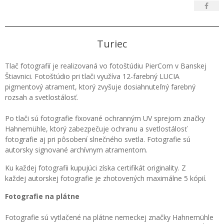
Turiec
Tlač fotografií je realizovaná vo fotoštúdiu PierCom v Banskej
Štiavnici. Fotoštúdio pri tlači využíva 12-farebný LUCIA
pigmentový atrament, ktorý zvyšuje dosiahnuteľný farebný
rozsah a svetlostálosť.
Po tlači sú fotografie fixované ochranným UV sprejom značky
Hahnemühle, ktorý zabezpečuje ochranu a svetlostálosť
fotografie aj pri pôsobení slnečného svetla. Fotografie sú
autorsky signované archívnym atramentom.
Ku každej fotografii kupujúci získa certifikát originality. Z
každej autorskej fotografie je zhotovených maximálne 5 kópií.
Fotografie na plátne
Fotografie sú vytlačené na plátne nemeckej značky Hahnemühle