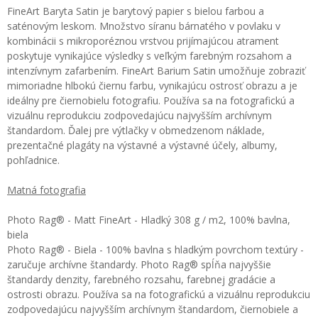
FineArt Baryta Satin je barytový papier s bielou farbou a
saténovým leskom. Množstvo síranu bárnatého v povlaku v
kombinácii s mikroporéznou vrstvou prijímajúcou atrament
poskytuje vynikajúce výsledky s veľkým farebným rozsahom a
intenzívnym zafarbením. FineArt Barium Satin umožňuje zobraziť
mimoriadne hlbokú čiernu farbu, vynikajúcu ostrosť obrazu a je
ideálny pre čiernobielu fotografiu. Používa sa na fotografickú a
vizuálnu reprodukciu zodpovedajúcu najvyšším archívnym
štandardom. Ďalej pre výtlačky v obmedzenom náklade,
prezentačné plagáty na výstavné a výstavné účely, albumy,
pohľadnice.
Matná fotografia
Photo Rag® - Matt FineArt - Hladký 308 g / m2, 100% bavlna,
biela
Photo Rag® - Biela - 100% bavlna s hladkým povrchom textúry -
zaručuje archívne štandardy. Photo Rag® spĺňa najvyššie
štandardy denzity, farebného rozsahu, farebnej gradácie a
ostrosti obrazu. Používa sa na fotografickú a vizuálnu reprodukciu
zodpovedajúcu najvyšším archívnym štandardom, čiernobiele a