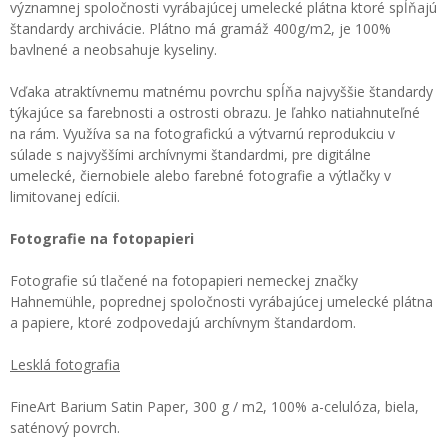
významnej spoločnosti vyrábajúcej umelecké plátna ktoré spĺňajú
štandardy archivácie. Plátno má gramáž 400g/m2, je 100%
bavlnené a neobsahuje kyseliny.
Vďaka atraktívnemu matnému povrchu spĺňa najvyššie štandardy
týkajúce sa farebnosti a ostrosti obrazu. Je ľahko natiahnuteľné
na rám. Využíva sa na fotografickú a výtvarnú reprodukciu v
súlade s najvyššími archívnymi štandardmi, pre digitálne
umelecké, čiernobiele alebo farebné fotografie a výtlačky v
limitovanej edícii.
Fotografie na fotopapieri
Fotografie sú tlačené na fotopapieri nemeckej značky
Hahnemühle, poprednej spoločnosti vyrábajúcej umelecké plátna
a papiere, ktoré zodpovedajú archívnym štandardom.
Lesklá fotografia
FineArt Barium Satin Paper, 300 g / m2, 100% a-celulóza, biela,
saténový povrch.