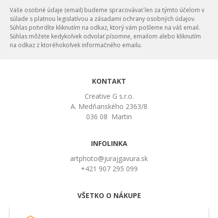
Vaše osobné údaje (email) budeme spracovávať len za týmto účelom v
súlade s platnou legislatívou a zásadami ochrany osobných údajov.
Súhlas potvrdíte kliknutím na odkaz, ktorý vám pošleme na váš email.
Súhlas môžete kedykoľvek odvolať písomne, emailom alebo kliknutím
na odkaz z ktoréhokoľvek informačného emailu.
KONTAKT
Creative G s.r.o.
A. Medňanského 2363/8
036 08 Martin
INFOLINKA
artphoto@jurajgavura.sk
+421 907 295 099
VŠETKO O NÁKUPE
Obchodné podmienky