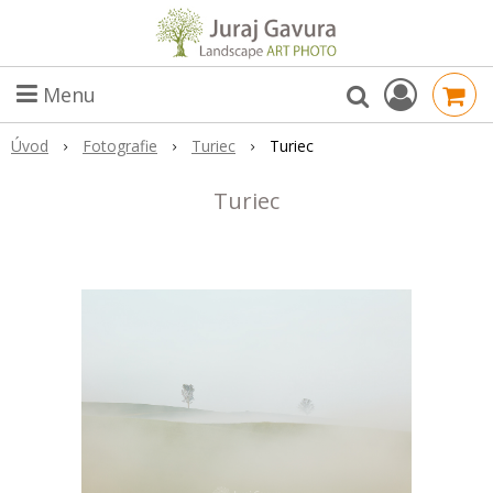
Menu
Úvod
Fotografie
Turiec
Turiec
Turiec