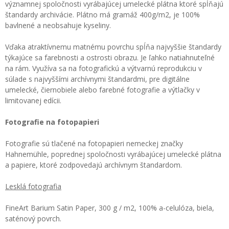
významnej spoločnosti vyrábajúcej umelecké plátna ktoré spĺňajú
štandardy archivácie. Plátno má gramáž 400g/m2, je 100%
bavlnené a neobsahuje kyseliny.
Vďaka atraktívnemu matnému povrchu spĺňa najvyššie štandardy
týkajúce sa farebnosti a ostrosti obrazu. Je ľahko natiahnuteľné
na rám. Využíva sa na fotografickú a výtvarnú reprodukciu v
súlade s najvyššími archívnymi štandardmi, pre digitálne
umelecké, čiernobiele alebo farebné fotografie a výtlačky v
limitovanej edícii.
Fotografie na fotopapieri
Fotografie sú tlačené na fotopapieri nemeckej značky
Hahnemühle, poprednej spoločnosti vyrábajúcej umelecké plátna
a papiere, ktoré zodpovedajú archívnym štandardom.
Lesklá fotografia
FineArt Barium Satin Paper, 300 g / m2, 100% a-celulóza, biela,
saténový povrch.