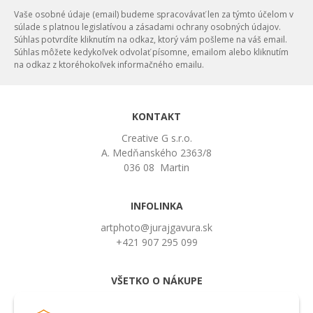
Vaše osobné údaje (email) budeme spracovávať len za týmto účelom v
súlade s platnou legislatívou a zásadami ochrany osobných údajov.
Súhlas potvrdíte kliknutím na odkaz, ktorý vám pošleme na váš email.
Súhlas môžete kedykoľvek odvolať písomne, emailom alebo kliknutím
na odkaz z ktoréhokoľvek informačného emailu.
KONTAKT
Creative G s.r.o.
A. Medňanského 2363/8
036 08 Martin
INFOLINKA
artphoto@jurajgavura.sk
+421 907 295 099
VŠETKO O NÁKUPE
Obchodné podmienky