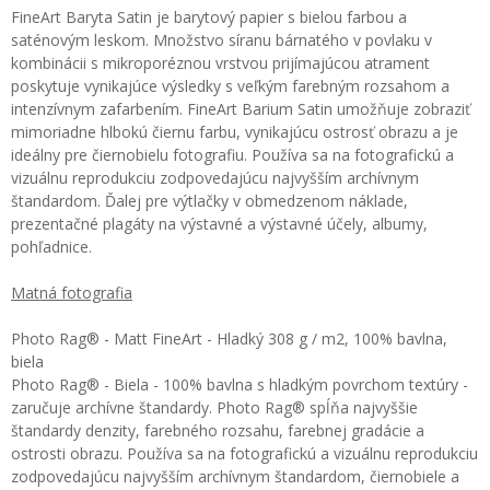
FineArt Baryta Satin je barytový papier s bielou farbou a
saténovým leskom. Množstvo síranu bárnatého v povlaku v
kombinácii s mikroporéznou vrstvou prijímajúcou atrament
poskytuje vynikajúce výsledky s veľkým farebným rozsahom a
intenzívnym zafarbením. FineArt Barium Satin umožňuje zobraziť
mimoriadne hlbokú čiernu farbu, vynikajúcu ostrosť obrazu a je
ideálny pre čiernobielu fotografiu. Používa sa na fotografickú a
vizuálnu reprodukciu zodpovedajúcu najvyšším archívnym
štandardom. Ďalej pre výtlačky v obmedzenom náklade,
prezentačné plagáty na výstavné a výstavné účely, albumy,
pohľadnice.
Matná fotografia
Photo Rag® - Matt FineArt - Hladký 308 g / m2, 100% bavlna,
biela
Photo Rag® - Biela - 100% bavlna s hladkým povrchom textúry -
zaručuje archívne štandardy. Photo Rag® spĺňa najvyššie
štandardy denzity, farebného rozsahu, farebnej gradácie a
ostrosti obrazu. Používa sa na fotografickú a vizuálnu reprodukciu
zodpovedajúcu najvyšším archívnym štandardom, čiernobiele a