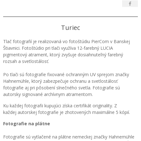
Turiec
Tlač fotografií je realizovaná vo fotoštúdiu PierCom v Banskej
Štiavnici. Fotoštúdio pri tlači využíva 12-farebný LUCIA
pigmentový atrament, ktorý zvyšuje dosiahnuteľný farebný
rozsah a svetlostálosť.
Po tlači sú fotografie fixované ochranným UV sprejom značky
Hahnemühle, ktorý zabezpečuje ochranu a svetlostálosť
fotografie aj pri pôsobení slnečného svetla. Fotografie sú
autorsky signované archívnym atramentom.
Ku každej fotografii kupujúci získa certifikát originality. Z
každej autorskej fotografie je zhotovených maximálne 5 kópií.
Fotografie na plátne
Fotografie sú vytlačené na plátne nemeckej značky Hahnemühle