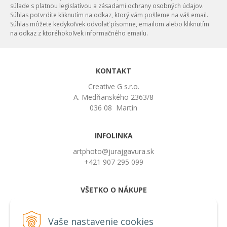
súlade s platnou legislatívou a zásadami ochrany osobných údajov.
Súhlas potvrdíte kliknutím na odkaz, ktorý vám pošleme na váš email.
Súhlas môžete kedykoľvek odvolať písomne, emailom alebo kliknutím
na odkaz z ktoréhokoľvek informačného emailu.
KONTAKT
Creative G s.r.o.
A. Medňanského 2363/8
036 08 Martin
INFOLINKA
artphoto@jurajgavura.sk
+421 907 295 099
VŠETKO O NÁKUPE
Obchodné podmienky
Možnosti platby a doprava
Vaše nastavenie cookies
Používanie cookies