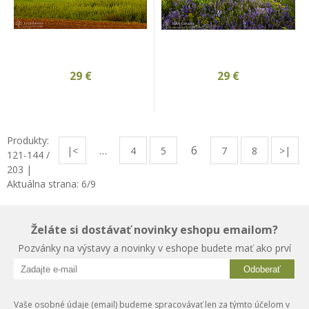
29
€
29
€
Produkty:
…
6
|<
4
5
7
8
>|
121
-
144
/
203
|
Aktuálna strana:
6
/
9
Želáte si dostávať novinky eshopu emailom?
Pozvánky na výstavy a novinky v eshope budete mať ako prví
Odoberať
Vaše osobné údaje (email) budeme spracovávať len za týmto účelom v