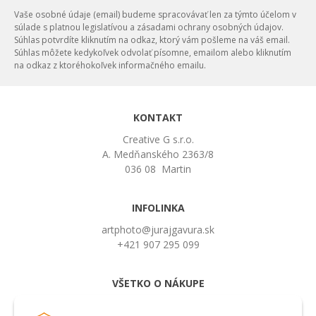
Vaše osobné údaje (email) budeme spracovávať len za týmto účelom v
súlade s platnou legislatívou a zásadami ochrany osobných údajov.
Súhlas potvrdíte kliknutím na odkaz, ktorý vám pošleme na váš email.
Súhlas môžete kedykoľvek odvolať písomne, emailom alebo kliknutím
na odkaz z ktoréhokoľvek informačného emailu.
KONTAKT
Creative G s.r.o.
A. Medňanského 2363/8
036 08 Martin
INFOLINKA
artphoto@jurajgavura.sk
+421 907 295 099
VŠETKO O NÁKUPE
Obchodné podmienky