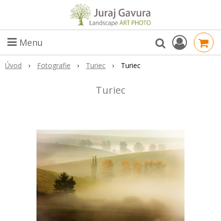
Menu
Úvod
Fotografie
Turiec
Turiec
Turiec