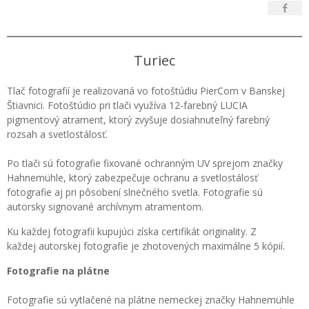
Turiec
Tlač fotografií je realizovaná vo fotoštúdiu PierCom v Banskej
Štiavnici. Fotoštúdio pri tlači využíva 12-farebný LUCIA
pigmentový atrament, ktorý zvyšuje dosiahnuteľný farebný
rozsah a svetlostálosť.
Po tlači sú fotografie fixované ochranným UV sprejom značky
Hahnemühle, ktorý zabezpečuje ochranu a svetlostálosť
fotografie aj pri pôsobení slnečného svetla. Fotografie sú
autorsky signované archívnym atramentom.
Ku každej fotografii kupujúci získa certifikát originality. Z
každej autorskej fotografie je zhotovených maximálne 5 kópií.
Fotografie na plátne
Fotografie sú vytlačené na plátne nemeckej značky Hahnemühle