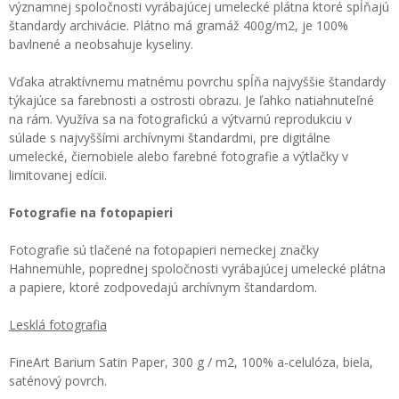
významnej spoločnosti vyrábajúcej umelecké plátna ktoré spĺňajú
štandardy archivácie. Plátno má gramáž 400g/m2, je 100%
bavlnené a neobsahuje kyseliny.
Vďaka atraktívnemu matnému povrchu spĺňa najvyššie štandardy
týkajúce sa farebnosti a ostrosti obrazu. Je ľahko natiahnuteľné
na rám. Využíva sa na fotografickú a výtvarnú reprodukciu v
súlade s najvyššími archívnymi štandardmi, pre digitálne
umelecké, čiernobiele alebo farebné fotografie a výtlačky v
limitovanej edícii.
Fotografie na fotopapieri
Fotografie sú tlačené na fotopapieri nemeckej značky
Hahnemühle, poprednej spoločnosti vyrábajúcej umelecké plátna
a papiere, ktoré zodpovedajú archívnym štandardom.
Lesklá fotografia
FineArt Barium Satin Paper, 300 g / m2, 100% a-celulóza, biela,
saténový povrch.