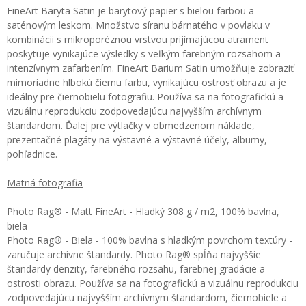
FineArt Baryta Satin je barytový papier s bielou farbou a
saténovým leskom. Množstvo síranu bárnatého v povlaku v
kombinácii s mikroporéznou vrstvou prijímajúcou atrament
poskytuje vynikajúce výsledky s veľkým farebným rozsahom a
intenzívnym zafarbením. FineArt Barium Satin umožňuje zobraziť
mimoriadne hlbokú čiernu farbu, vynikajúcu ostrosť obrazu a je
ideálny pre čiernobielu fotografiu. Používa sa na fotografickú a
vizuálnu reprodukciu zodpovedajúcu najvyšším archívnym
štandardom. Ďalej pre výtlačky v obmedzenom náklade,
prezentačné plagáty na výstavné a výstavné účely, albumy,
pohľadnice.
Matná fotografia
Photo Rag® - Matt FineArt - Hladký 308 g / m2, 100% bavlna,
biela
Photo Rag® - Biela - 100% bavlna s hladkým povrchom textúry -
zaručuje archívne štandardy. Photo Rag® spĺňa najvyššie
štandardy denzity, farebného rozsahu, farebnej gradácie a
ostrosti obrazu. Používa sa na fotografickú a vizuálnu reprodukciu
zodpovedajúcu najvyšším archívnym štandardom, čiernobiele a