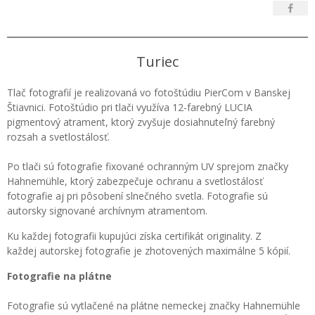
Turiec
Tlač fotografií je realizovaná vo fotoštúdiu PierCom v Banskej
Štiavnici. Fotoštúdio pri tlači využíva 12-farebný LUCIA
pigmentový atrament, ktorý zvyšuje dosiahnuteľný farebný
rozsah a svetlostálosť.
Po tlači sú fotografie fixované ochranným UV sprejom značky
Hahnemühle, ktorý zabezpečuje ochranu a svetlostálosť
fotografie aj pri pôsobení slnečného svetla. Fotografie sú
autorsky signované archívnym atramentom.
Ku každej fotografii kupujúci získa certifikát originality. Z
každej autorskej fotografie je zhotovených maximálne 5 kópií.
Fotografie na plátne
Fotografie sú vytlačené na plátne nemeckej značky Hahnemühle