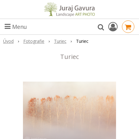
Menu
Úvod
Fotografie
Turiec
Turiec
Turiec