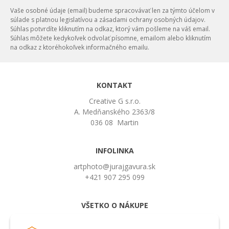
Vaše osobné údaje (email) budeme spracovávať len za týmto účelom v
súlade s platnou legislatívou a zásadami ochrany osobných údajov.
Súhlas potvrdíte kliknutím na odkaz, ktorý vám pošleme na váš email.
Súhlas môžete kedykoľvek odvolať písomne, emailom alebo kliknutím
na odkaz z ktoréhokoľvek informačného emailu.
KONTAKT
Creative G s.r.o.
A. Medňanského 2363/8
036 08 Martin
INFOLINKA
artphoto@jurajgavura.sk
+421 907 295 099
VŠETKO O NÁKUPE
Obchodné podmienky