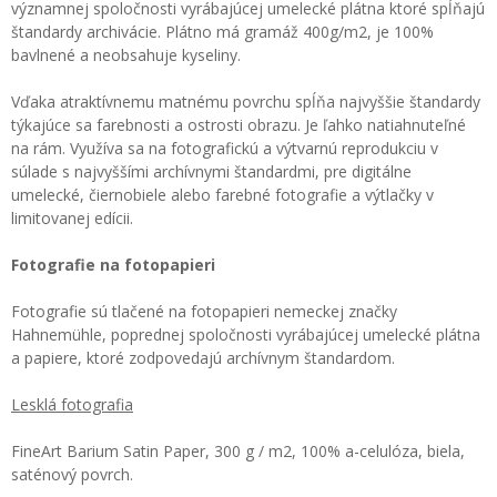
významnej spoločnosti vyrábajúcej umelecké plátna ktoré spĺňajú
štandardy archivácie. Plátno má gramáž 400g/m2, je 100%
bavlnené a neobsahuje kyseliny.
Vďaka atraktívnemu matnému povrchu spĺňa najvyššie štandardy
týkajúce sa farebnosti a ostrosti obrazu. Je ľahko natiahnuteľné
na rám. Využíva sa na fotografickú a výtvarnú reprodukciu v
súlade s najvyššími archívnymi štandardmi, pre digitálne
umelecké, čiernobiele alebo farebné fotografie a výtlačky v
limitovanej edícii.
Fotografie na fotopapieri
Fotografie sú tlačené na fotopapieri nemeckej značky
Hahnemühle, poprednej spoločnosti vyrábajúcej umelecké plátna
a papiere, ktoré zodpovedajú archívnym štandardom.
Lesklá fotografia
FineArt Barium Satin Paper, 300 g / m2, 100% a-celulóza, biela,
saténový povrch.