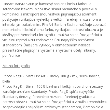
FineArt Baryta Satin je barytový papier s bielou farbou a
saténovým leskom. Množstvo síranu bárnatého v povlaku v
kombinácii s mikroporéznou vrstvou prijímajúcou atrament
poskytuje vynikajúce výsledky s veľkým farebným rozsahom a
intenzívnym zafarbením. FineArt Barium Satin umožňuje zobraziť
mimoriadne hlbokú čiernu farbu, vynikajúcu ostrosť obrazu a je
ideálny pre čiernobielu fotografiu. Používa sa na fotografickú a
vizuálnu reprodukciu zodpovedajúcu najvyšším archívnym
štandardom. Ďalej pre výtlačky v obmedzenom náklade,
prezentačné plagáty na výstavné a výstavné účely, albumy,
pohľadnice.
Matná fotografia
Photo Rag® - Matt FineArt - Hladký 308 g / m2, 100% bavlna,
biela
Photo Rag® - Biela - 100% bavlna s hladkým povrchom textúry -
zaručuje archívne štandardy. Photo Rag® spĺňa najvyššie
štandardy denzity, farebného rozsahu, farebnej gradácie a
ostrosti obrazu. Používa sa na fotografickú a vizuálnu reprodukciu
zodpovedajúcu najvyšším archívnym štandardom, čiernobiele a