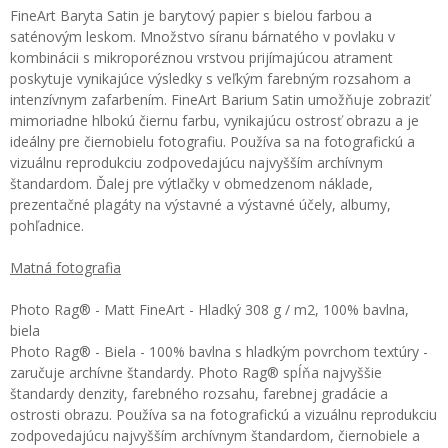
FineArt Baryta Satin je barytový papier s bielou farbou a
saténovým leskom. Množstvo síranu bárnatého v povlaku v
kombinácii s mikroporéznou vrstvou prijímajúcou atrament
poskytuje vynikajúce výsledky s veľkým farebným rozsahom a
intenzívnym zafarbením. FineArt Barium Satin umožňuje zobraziť
mimoriadne hlbokú čiernu farbu, vynikajúcu ostrosť obrazu a je
ideálny pre čiernobielu fotografiu. Používa sa na fotografickú a
vizuálnu reprodukciu zodpovedajúcu najvyšším archívnym
štandardom. Ďalej pre výtlačky v obmedzenom náklade,
prezentačné plagáty na výstavné a výstavné účely, albumy,
pohľadnice.
Matná fotografia
Photo Rag® - Matt FineArt - Hladký 308 g / m2, 100% bavlna,
biela
Photo Rag® - Biela - 100% bavlna s hladkým povrchom textúry -
zaručuje archívne štandardy. Photo Rag® spĺňa najvyššie
štandardy denzity, farebného rozsahu, farebnej gradácie a
ostrosti obrazu. Používa sa na fotografickú a vizuálnu reprodukciu
zodpovedajúcu najvyšším archívnym štandardom, čiernobiele a