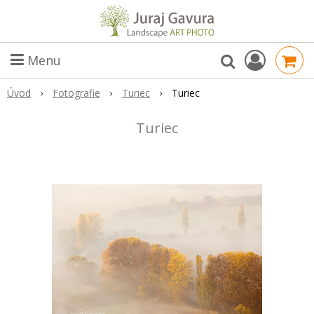
Menu
Úvod
Fotografie
Turiec
Turiec
Turiec