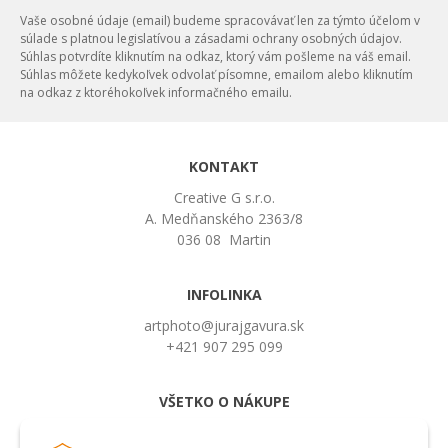
Vaše osobné údaje (email) budeme spracovávať len za týmto účelom v
súlade s platnou legislatívou a zásadami ochrany osobných údajov.
Súhlas potvrdíte kliknutím na odkaz, ktorý vám pošleme na váš email.
Súhlas môžete kedykoľvek odvolať písomne, emailom alebo kliknutím
na odkaz z ktoréhokoľvek informačného emailu.
KONTAKT
Creative G s.r.o.
A. Medňanského 2363/8
036 08 Martin
INFOLINKA
artphoto@jurajgavura.sk
+421 907 295 099
VŠETKO O NÁKUPE
Obchodné podmienky