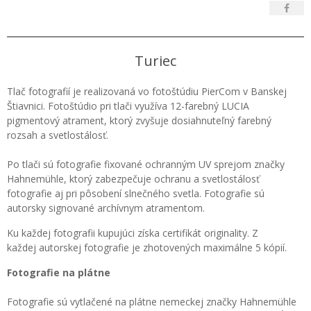
Turiec
Tlač fotografií je realizovaná vo fotoštúdiu PierCom v Banskej
Štiavnici. Fotoštúdio pri tlači využíva 12-farebný LUCIA
pigmentový atrament, ktorý zvyšuje dosiahnuteľný farebný
rozsah a svetlostálosť.
Po tlači sú fotografie fixované ochranným UV sprejom značky
Hahnemühle, ktorý zabezpečuje ochranu a svetlostálosť
fotografie aj pri pôsobení slnečného svetla. Fotografie sú
autorsky signované archívnym atramentom.
Ku každej fotografii kupujúci získa certifikát originality. Z
každej autorskej fotografie je zhotovených maximálne 5 kópií.
Fotografie na plátne
Fotografie sú vytlačené na plátne nemeckej značky Hahnemühle