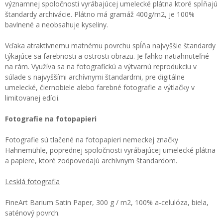
významnej spoločnosti vyrábajúcej umelecké plátna ktoré spĺňajú
štandardy archivácie. Plátno má gramáž 400g/m2, je 100%
bavlnené a neobsahuje kyseliny.
Vďaka atraktívnemu matnému povrchu spĺňa najvyššie štandardy
týkajúce sa farebnosti a ostrosti obrazu. Je ľahko natiahnuteľné
na rám. Využíva sa na fotografickú a výtvarnú reprodukciu v
súlade s najvyššími archívnymi štandardmi, pre digitálne
umelecké, čiernobiele alebo farebné fotografie a výtlačky v
limitovanej edícii.
Fotografie na fotopapieri
Fotografie sú tlačené na fotopapieri nemeckej značky
Hahnemühle, poprednej spoločnosti vyrábajúcej umelecké plátna
a papiere, ktoré zodpovedajú archívnym štandardom.
Lesklá fotografia
FineArt Barium Satin Paper, 300 g / m2, 100% a-celulóza, biela,
saténový povrch.