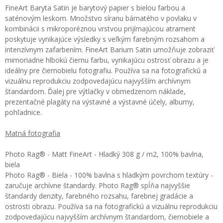
FineArt Baryta Satin je barytový papier s bielou farbou a
saténovým leskom. Množstvo síranu bárnatého v povlaku v
kombinácii s mikroporéznou vrstvou prijímajúcou atrament
poskytuje vynikajúce výsledky s veľkým farebným rozsahom a
intenzívnym zafarbením. FineArt Barium Satin umožňuje zobraziť
mimoriadne hlbokú čiernu farbu, vynikajúcu ostrosť obrazu a je
ideálny pre čiernobielu fotografiu. Používa sa na fotografickú a
vizuálnu reprodukciu zodpovedajúcu najvyšším archívnym
štandardom. Ďalej pre výtlačky v obmedzenom náklade,
prezentačné plagáty na výstavné a výstavné účely, albumy,
pohľadnice.
Matná fotografia
Photo Rag® - Matt FineArt - Hladký 308 g / m2, 100% bavlna,
biela
Photo Rag® - Biela - 100% bavlna s hladkým povrchom textúry -
zaručuje archívne štandardy. Photo Rag® spĺňa najvyššie
štandardy denzity, farebného rozsahu, farebnej gradácie a
ostrosti obrazu. Používa sa na fotografickú a vizuálnu reprodukciu
zodpovedajúcu najvyšším archívnym štandardom, čiernobiele a