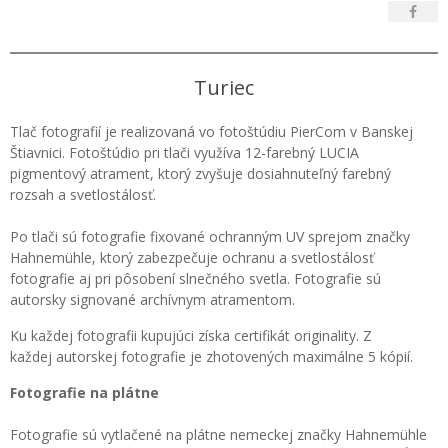
Turiec
Tlač fotografií je realizovaná vo fotoštúdiu PierCom v Banskej
Štiavnici. Fotoštúdio pri tlači využíva 12-farebný LUCIA
pigmentový atrament, ktorý zvyšuje dosiahnuteľný farebný
rozsah a svetlostálosť.
Po tlači sú fotografie fixované ochranným UV sprejom značky
Hahnemühle, ktorý zabezpečuje ochranu a svetlostálosť
fotografie aj pri pôsobení slnečného svetla. Fotografie sú
autorsky signované archívnym atramentom.
Ku každej fotografii kupujúci získa certifikát originality. Z
každej autorskej fotografie je zhotovených maximálne 5 kópií.
Fotografie na plátne
Fotografie sú vytlačené na plátne nemeckej značky Hahnemühle