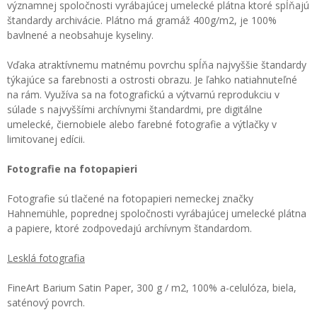
významnej spoločnosti vyrábajúcej umelecké plátna ktoré spĺňajú
štandardy archivácie. Plátno má gramáž 400g/m2, je 100%
bavlnené a neobsahuje kyseliny.
Vďaka atraktívnemu matnému povrchu spĺňa najvyššie štandardy
týkajúce sa farebnosti a ostrosti obrazu. Je ľahko natiahnuteľné
na rám. Využíva sa na fotografickú a výtvarnú reprodukciu v
súlade s najvyššími archívnymi štandardmi, pre digitálne
umelecké, čiernobiele alebo farebné fotografie a výtlačky v
limitovanej edícii.
Fotografie na fotopapieri
Fotografie sú tlačené na fotopapieri nemeckej značky
Hahnemühle, poprednej spoločnosti vyrábajúcej umelecké plátna
a papiere, ktoré zodpovedajú archívnym štandardom.
Lesklá fotografia
FineArt Barium Satin Paper, 300 g / m2, 100% a-celulóza, biela,
saténový povrch.