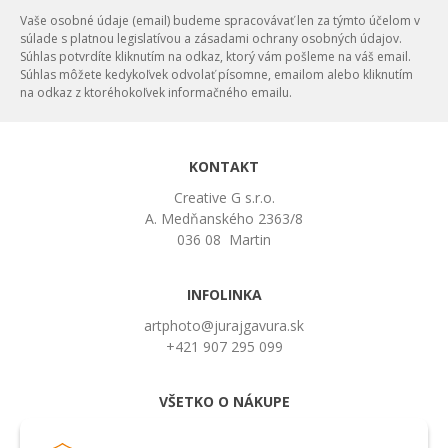
Vaše osobné údaje (email) budeme spracovávať len za týmto účelom v
súlade s platnou legislatívou a zásadami ochrany osobných údajov.
Súhlas potvrdíte kliknutím na odkaz, ktorý vám pošleme na váš email.
Súhlas môžete kedykoľvek odvolať písomne, emailom alebo kliknutím
na odkaz z ktoréhokoľvek informačného emailu.
KONTAKT
Creative G s.r.o.
A. Medňanského 2363/8
036 08 Martin
INFOLINKA
artphoto@jurajgavura.sk
+421 907 295 099
VŠETKO O NÁKUPE
Obchodné podmienky