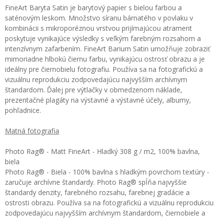
FineArt Baryta Satin je barytový papier s bielou farbou a
saténovým leskom. Množstvo síranu bárnatého v povlaku v
kombinácii s mikroporéznou vrstvou prijímajúcou atrament
poskytuje vynikajúce výsledky s veľkým farebným rozsahom a
intenzívnym zafarbením. FineArt Barium Satin umožňuje zobraziť
mimoriadne hlbokú čiernu farbu, vynikajúcu ostrosť obrazu a je
ideálny pre čiernobielu fotografiu. Používa sa na fotografickú a
vizuálnu reprodukciu zodpovedajúcu najvyšším archívnym
štandardom. Ďalej pre výtlačky v obmedzenom náklade,
prezentačné plagáty na výstavné a výstavné účely, albumy,
pohľadnice.
Matná fotografia
Photo Rag® - Matt FineArt - Hladký 308 g / m2, 100% bavlna,
biela
Photo Rag® - Biela - 100% bavlna s hladkým povrchom textúry -
zaručuje archívne štandardy. Photo Rag® spĺňa najvyššie
štandardy denzity, farebného rozsahu, farebnej gradácie a
ostrosti obrazu. Používa sa na fotografickú a vizuálnu reprodukciu
zodpovedajúcu najvyšším archívnym štandardom, čiernobiele a