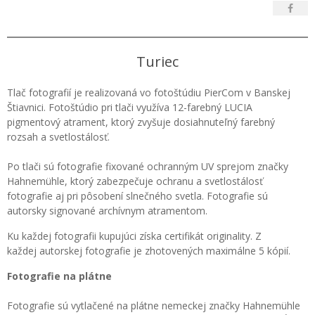
Turiec
Tlač fotografií je realizovaná vo fotoštúdiu PierCom v Banskej
Štiavnici. Fotoštúdio pri tlači využíva 12-farebný LUCIA
pigmentový atrament, ktorý zvyšuje dosiahnuteľný farebný
rozsah a svetlostálosť.
Po tlači sú fotografie fixované ochranným UV sprejom značky
Hahnemühle, ktorý zabezpečuje ochranu a svetlostálosť
fotografie aj pri pôsobení slnečného svetla. Fotografie sú
autorsky signované archívnym atramentom.
Ku každej fotografii kupujúci získa certifikát originality. Z
každej autorskej fotografie je zhotovených maximálne 5 kópií.
Fotografie na plátne
Fotografie sú vytlačené na plátne nemeckej značky Hahnemühle