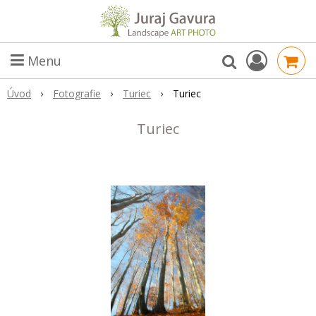
Menu
Úvod
Fotografie
Turiec
Turiec
Turiec