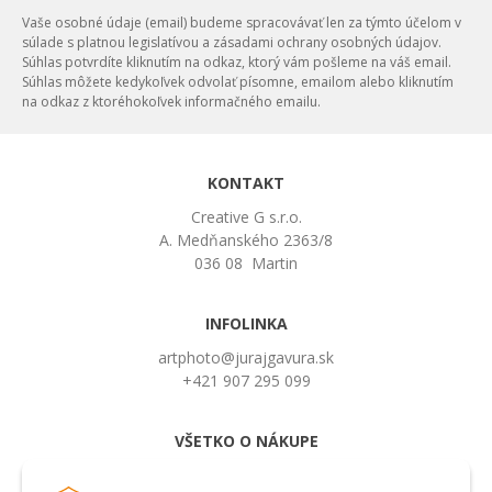
Vaše osobné údaje (email) budeme spracovávať len za týmto účelom v
súlade s platnou legislatívou a zásadami ochrany osobných údajov.
Súhlas potvrdíte kliknutím na odkaz, ktorý vám pošleme na váš email.
Súhlas môžete kedykoľvek odvolať písomne, emailom alebo kliknutím
na odkaz z ktoréhokoľvek informačného emailu.
KONTAKT
Creative G s.r.o.
A. Medňanského 2363/8
036 08 Martin
INFOLINKA
artphoto@jurajgavura.sk
+421 907 295 099
VŠETKO O NÁKUPE
Obchodné podmienky