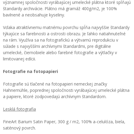
významnej spoločnosti vyrábajúcej umelecké plátna ktoré spĺňajú
štandardy archivácie. Plátno má gramáž 400g/m2, je 100%
bavlnené a neobsahuje kyseliny.
Vďaka atraktívnemu matnému povrchu spĺňa najvyššie štandardy
týkajúce sa farebnosti a ostrosti obrazu. Je ľahko natiahnuteľné
na rám. Využíva sa na fotografickú a výtvarnú reprodukciu v
súlade s najvyššími archívnymi štandardmi, pre digitálne
umelecké, čiernobiele alebo farebné fotografie a výtlačky v
limitovanej edícii.
Fotografie na fotopapieri
Fotografie sú tlačené na fotopapieri nemeckej značky
Hahnemühle, poprednej spoločnosti vyrábajúcej umelecké plátna
a papiere, ktoré zodpovedajú archívnym štandardom.
Lesklá fotografia
FineArt Barium Satin Paper, 300 g / m2, 100% a-celulóza, biela,
saténový povrch.