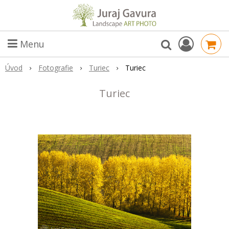
Menu
Úvod
Fotografie
Turiec
Turiec
Turiec