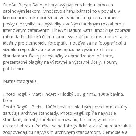
FineArt Baryta Satin je barytový papier s bielou farbou a
saténovým leskom. Množstvo síranu bárnatého v povlaku v
kombinácii s mikroporéznou vrstvou prijímajúcou atrament
poskytuje vynikajúce výsledky s veľkým farebným rozsahom a
intenzívnym zafarbením. FineArt Barium Satin umožňuje zobraziť
mimoriadne hlbokú čiernu farbu, vynikajúcu ostrosť obrazu a je
ideálny pre čiernobielu fotografiu. Používa sa na fotografickú a
vizuálnu reprodukciu zodpovedajúcu najvyšším archívnym
štandardom. Ďalej pre výtlačky v obmedzenom náklade,
prezentačné plagáty na výstavné a výstavné účely, albumy,
pohľadnice.
Matná fotografia
Photo Rag® - Matt FineArt - Hladký 308 g / m2, 100% bavlna,
biela
Photo Rag® - Biela - 100% bavlna s hladkým povrchom textúry -
zaručuje archívne štandardy. Photo Rag® spĺňa najvyššie
štandardy denzity, farebného rozsahu, farebnej gradácie a
ostrosti obrazu. Používa sa na fotografickú a vizuálnu reprodukciu
zodpovedajúcu najvyšším archívnym štandardom, čiernobiele a