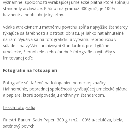
významnej spoločnosti vyrábajúcej umelecké plátna ktoré spĺňajú
štandardy archivácie. Plátno má gramáž 400g/m2, je 100%
bavlnené a neobsahuje kyseliny.
Vďaka atraktívnemu matnému povrchu spĺňa najvyššie štandardy
týkajúce sa farebnosti a ostrosti obrazu. Je ľahko natiahnuteľné
na rám. Využíva sa na fotografickú a výtvarnú reprodukciu v
súlade s najvyššími archívnymi štandardmi, pre digitálne
umelecké, čiernobiele alebo farebné fotografie a výtlačky v
limitovanej edícii.
Fotografie na fotopapieri
Fotografie sú tlačené na fotopapieri nemeckej značky
Hahnemühle, poprednej spoločnosti vyrábajúcej umelecké plátna
a papiere, ktoré zodpovedajú archívnym štandardom.
Lesklá fotografia
FineArt Barium Satin Paper, 300 g / m2, 100% a-celulóza, biela,
saténový povrch.