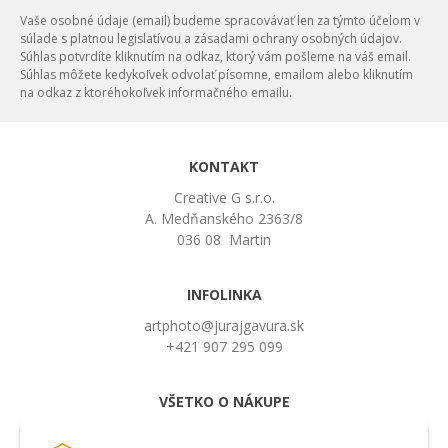
Vaše osobné údaje (email) budeme spracovávať len za týmto účelom v
súlade s platnou legislatívou a zásadami ochrany osobných údajov.
Súhlas potvrdíte kliknutím na odkaz, ktorý vám pošleme na váš email.
Súhlas môžete kedykoľvek odvolať písomne, emailom alebo kliknutím
na odkaz z ktoréhokoľvek informačného emailu.
KONTAKT
Creative G s.r.o.
A. Medňanského 2363/8
036 08 Martin
INFOLINKA
artphoto@jurajgavura.sk
+421 907 295 099
VŠETKO O NÁKUPE
Obchodné podmienky