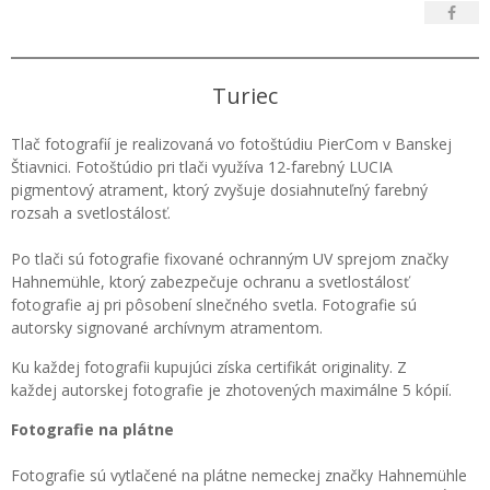
Turiec
Tlač fotografií je realizovaná vo fotoštúdiu PierCom v Banskej
Štiavnici. Fotoštúdio pri tlači využíva 12-farebný LUCIA
pigmentový atrament, ktorý zvyšuje dosiahnuteľný farebný
rozsah a svetlostálosť.
Po tlači sú fotografie fixované ochranným UV sprejom značky
Hahnemühle, ktorý zabezpečuje ochranu a svetlostálosť
fotografie aj pri pôsobení slnečného svetla. Fotografie sú
autorsky signované archívnym atramentom.
Ku každej fotografii kupujúci získa certifikát originality. Z
každej autorskej fotografie je zhotovených maximálne 5 kópií.
Fotografie na plátne
Fotografie sú vytlačené na plátne nemeckej značky Hahnemühle