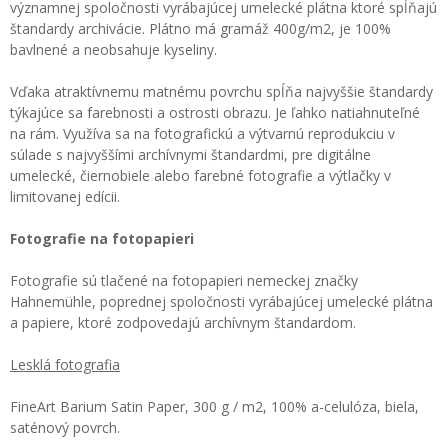
významnej spoločnosti vyrábajúcej umelecké plátna ktoré spĺňajú
štandardy archivácie. Plátno má gramáž 400g/m2, je 100%
bavlnené a neobsahuje kyseliny.
Vďaka atraktívnemu matnému povrchu spĺňa najvyššie štandardy
týkajúce sa farebnosti a ostrosti obrazu. Je ľahko natiahnuteľné
na rám. Využíva sa na fotografickú a výtvarnú reprodukciu v
súlade s najvyššími archívnymi štandardmi, pre digitálne
umelecké, čiernobiele alebo farebné fotografie a výtlačky v
limitovanej edícii.
Fotografie na fotopapieri
Fotografie sú tlačené na fotopapieri nemeckej značky
Hahnemühle, poprednej spoločnosti vyrábajúcej umelecké plátna
a papiere, ktoré zodpovedajú archívnym štandardom.
Lesklá fotografia
FineArt Barium Satin Paper, 300 g / m2, 100% a-celulóza, biela,
saténový povrch.