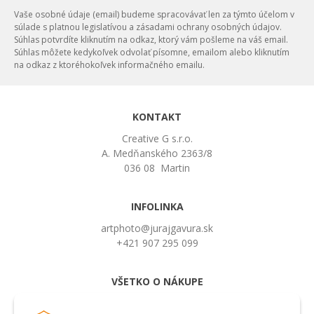
Vaše osobné údaje (email) budeme spracovávať len za týmto účelom v
súlade s platnou legislatívou a zásadami ochrany osobných údajov.
Súhlas potvrdíte kliknutím na odkaz, ktorý vám pošleme na váš email.
Súhlas môžete kedykoľvek odvolať písomne, emailom alebo kliknutím
na odkaz z ktoréhokoľvek informačného emailu.
KONTAKT
Creative G s.r.o.
A. Medňanského 2363/8
036 08 Martin
INFOLINKA
artphoto@jurajgavura.sk
+421 907 295 099
VŠETKO O NÁKUPE
Obchodné podmienky