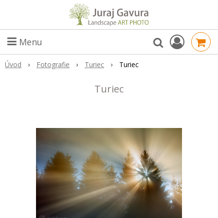
Menu
Úvod
Fotografie
Turiec
Turiec
Turiec