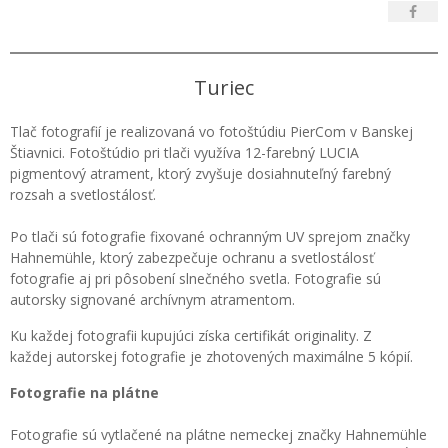
Turiec
Tlač fotografií je realizovaná vo fotoštúdiu PierCom v Banskej
Štiavnici. Fotoštúdio pri tlači využíva 12-farebný LUCIA
pigmentový atrament, ktorý zvyšuje dosiahnuteľný farebný
rozsah a svetlostálosť.
Po tlači sú fotografie fixované ochranným UV sprejom značky
Hahnemühle, ktorý zabezpečuje ochranu a svetlostálosť
fotografie aj pri pôsobení slnečného svetla. Fotografie sú
autorsky signované archívnym atramentom.
Ku každej fotografii kupujúci získa certifikát originality. Z
každej autorskej fotografie je zhotovených maximálne 5 kópií.
Fotografie na plátne
Fotografie sú vytlačené na plátne nemeckej značky Hahnemühle