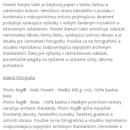
FineArt Baryta Satin je barytový papier s bielou farbou a
saténovým leskom. Množstvo síranu bárnatého v povlaku v
kombinácii s mikroporéznou vrstvou prijímajúcou atrament
poskytuje vynikajúce výsledky s veľkým farebným rozsahom a
intenzívnym zafarbením. FineArt Barium Satin umožňuje zobraziť
mimoriadne hlbokú čiernu farbu, vynikajúcu ostrosť obrazu a je
ideálny pre čiernobielu fotografiu. Používa sa na fotografickú a
vizuálnu reprodukciu zodpovedajúcu najvyšším archívnym
štandardom. Ďalej pre výtlačky v obmedzenom náklade,
prezentačné plagáty na výstavné a výstavné účely, albumy,
pohľadnice.
Matná fotografia
Photo Rag® - Matt FineArt - Hladký 308 g / m2, 100% bavlna,
biela
Photo Rag® - Biela - 100% bavlna s hladkým povrchom textúry -
zaručuje archívne štandardy. Photo Rag® spĺňa najvyššie
štandardy denzity, farebného rozsahu, farebnej gradácie a
ostrosti obrazu. Používa sa na fotografickú a vizuálnu reprodukciu
zodpovedajúcu najvyšším archívnym štandardom, čiernobiele a