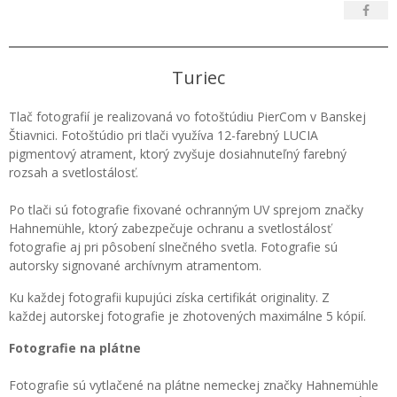
Turiec
Tlač fotografií je realizovaná vo fotoštúdiu PierCom v Banskej
Štiavnici. Fotoštúdio pri tlači využíva 12-farebný LUCIA
pigmentový atrament, ktorý zvyšuje dosiahnuteľný farebný
rozsah a svetlostálosť.
Po tlači sú fotografie fixované ochranným UV sprejom značky
Hahnemühle, ktorý zabezpečuje ochranu a svetlostálosť
fotografie aj pri pôsobení slnečného svetla. Fotografie sú
autorsky signované archívnym atramentom.
Ku každej fotografii kupujúci získa certifikát originality. Z
každej autorskej fotografie je zhotovených maximálne 5 kópií.
Fotografie na plátne
Fotografie sú vytlačené na plátne nemeckej značky Hahnemühle