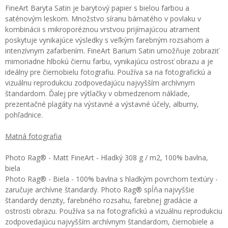
FineArt Baryta Satin je barytový papier s bielou farbou a
saténovým leskom. Množstvo síranu bárnatého v povlaku v
kombinácii s mikroporéznou vrstvou prijímajúcou atrament
poskytuje vynikajúce výsledky s veľkým farebným rozsahom a
intenzívnym zafarbením. FineArt Barium Satin umožňuje zobraziť
mimoriadne hlbokú čiernu farbu, vynikajúcu ostrosť obrazu a je
ideálny pre čiernobielu fotografiu. Používa sa na fotografickú a
vizuálnu reprodukciu zodpovedajúcu najvyšším archívnym
štandardom. Ďalej pre výtlačky v obmedzenom náklade,
prezentačné plagáty na výstavné a výstavné účely, albumy,
pohľadnice.
Matná fotografia
Photo Rag® - Matt FineArt - Hladký 308 g / m2, 100% bavlna,
biela
Photo Rag® - Biela - 100% bavlna s hladkým povrchom textúry -
zaručuje archívne štandardy. Photo Rag® spĺňa najvyššie
štandardy denzity, farebného rozsahu, farebnej gradácie a
ostrosti obrazu. Používa sa na fotografickú a vizuálnu reprodukciu
zodpovedajúcu najvyšším archívnym štandardom, čiernobiele a