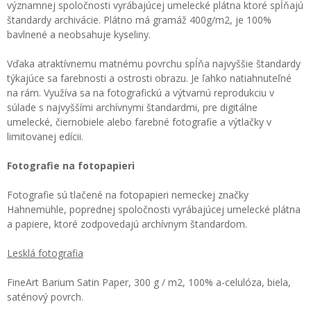
významnej spoločnosti vyrábajúcej umelecké plátna ktoré spĺňajú
štandardy archivácie. Plátno má gramáž 400g/m2, je 100%
bavlnené a neobsahuje kyseliny.
Vďaka atraktívnemu matnému povrchu spĺňa najvyššie štandardy
týkajúce sa farebnosti a ostrosti obrazu. Je ľahko natiahnuteľné
na rám. Využíva sa na fotografickú a výtvarnú reprodukciu v
súlade s najvyššími archívnymi štandardmi, pre digitálne
umelecké, čiernobiele alebo farebné fotografie a výtlačky v
limitovanej edícii.
Fotografie na fotopapieri
Fotografie sú tlačené na fotopapieri nemeckej značky
Hahnemühle, poprednej spoločnosti vyrábajúcej umelecké plátna
a papiere, ktoré zodpovedajú archívnym štandardom.
Lesklá fotografia
FineArt Barium Satin Paper, 300 g / m2, 100% a-celulóza, biela,
saténový povrch.