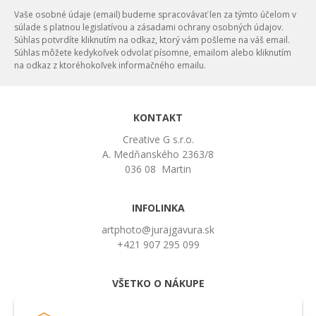
Vaše osobné údaje (email) budeme spracovávať len za týmto účelom v
súlade s platnou legislatívou a zásadami ochrany osobných údajov.
Súhlas potvrdíte kliknutím na odkaz, ktorý vám pošleme na váš email.
Súhlas môžete kedykoľvek odvolať písomne, emailom alebo kliknutím
na odkaz z ktoréhokoľvek informačného emailu.
KONTAKT
Creative G s.r.o.
A. Medňanského 2363/8
036 08 Martin
INFOLINKA
artphoto@jurajgavura.sk
+421 907 295 099
VŠETKO O NÁKUPE
Obchodné podmienky