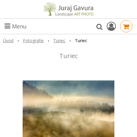
Menu
Úvod
Fotografie
Turiec
Turiec
Turiec