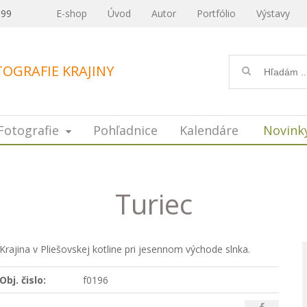
099
E-shop
Úvod
Autor
Portfólio
Výstavy
OGRAFIE KRAJINY
Fotografie
Pohľadnice
Kalendáre
Novink
Turiec
Krajina v Pliešovskej kotline pri jesennom východe slnka.
Obj. čislo:
f0196