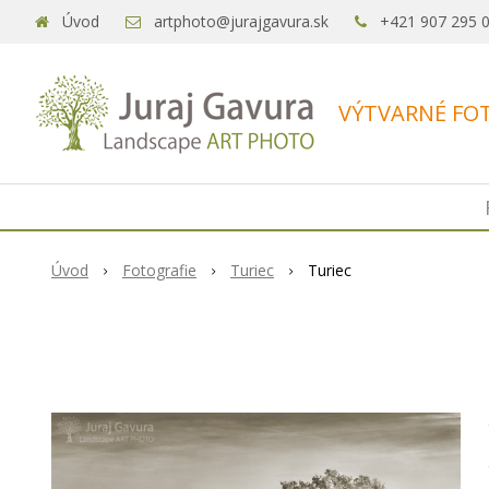
Úvod
artphoto@jurajgavura.sk
+421 907 295 
VÝTVARNÉ FOT
Úvod
Fotografie
Turiec
Turiec