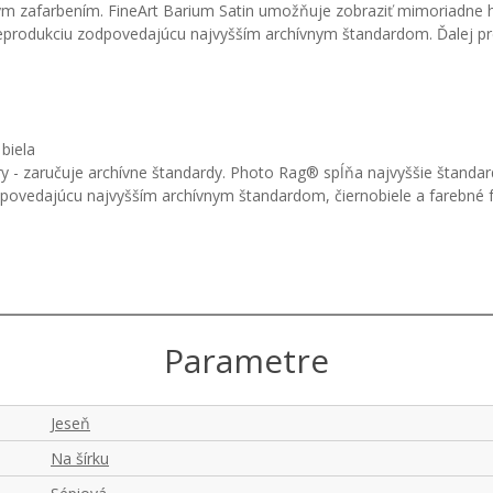
m zafarbením. FineArt Barium Satin umožňuje zobraziť mimoriadne hlb
nu reprodukciu zodpovedajúcu najvyšším archívnym štandardom. Ďalej 
biela
 - zaručuje archívne štandardy. Photo Rag® spĺňa najvyššie štandardy
odpovedajúcu najvyšším archívnym štandardom, čiernobiele a farebné
Parametre
Jeseň
Na šírku