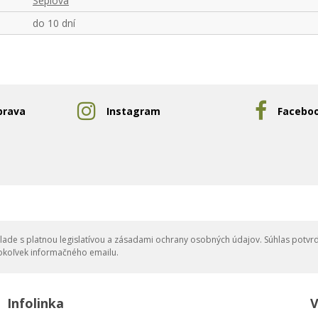
Sépiová
do 10 dní
prava
Instagram
Facebo
ade s platnou legislatívou a zásadami ochrany osobných údajov. Súhlas potvrd
okoľvek informačného emailu.
Infolinka
V