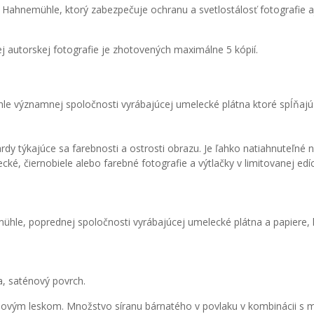
Hahnemühle, ktorý zabezpečuje ochranu a svetlostálosť fotografie aj
ždej autorskej fotografie je zhotovených maximálne 5 kópií.
le významnej spoločnosti vyrábajúcej umelecké plátna ktoré spĺňaj
 týkajúce sa farebnosti a ostrosti obrazu. Je ľahko natiahnuteľné na
ké, čiernobiele alebo farebné fotografie a výtlačky v limitovanej edíci
mühle, poprednej spoločnosti vyrábajúcej umelecké plátna a papiere
a, saténový povrch.
aténovým leskom. Množstvo síranu bárnatého v povlaku v kombinácii s