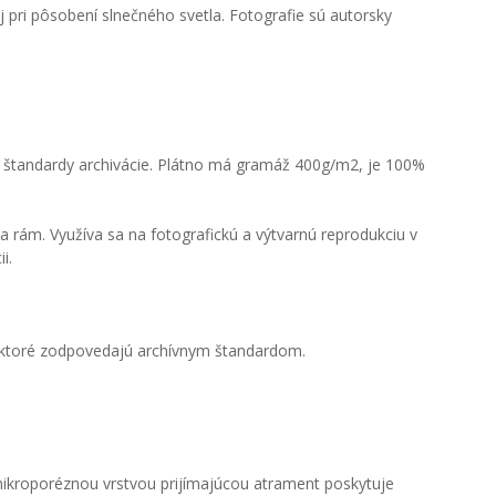
 pri pôsobení slnečného svetla. Fotografie sú autorsky
ú štandardy archivácie. Plátno má gramáž 400g/m2, je 100%
 rám. Využíva sa na fotografickú a výtvarnú reprodukciu v
i.
, ktoré zodpovedajú archívnym štandardom.
 mikroporéznou vrstvou prijímajúcou atrament poskytuje