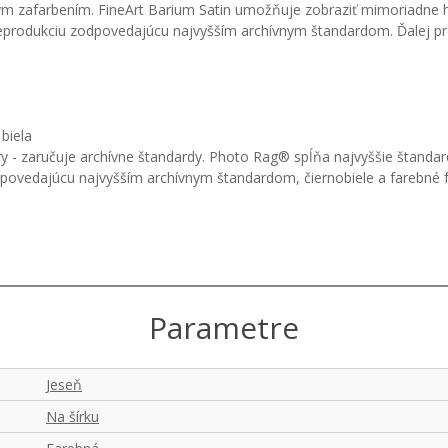
m zafarbením. FineArt Barium Satin umožňuje zobraziť mimoriadne hlb
nu reprodukciu zodpovedajúcu najvyšším archívnym štandardom. Ďalej 
biela
 - zaručuje archívne štandardy. Photo Rag® spĺňa najvyššie štandardy
odpovedajúcu najvyšším archívnym štandardom, čiernobiele a farebné
Parametre
Jeseň
Na šírku