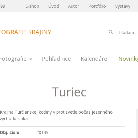
099
E-shop
Úvod
Autor
Portfólio
Výstavy
OGRAFIE KRAJINY
Fotografie
Pohľadnice
Kalendáre
Novink
Turiec
Krajina Turčianskej kotliny v protisvetle počas jesenného
východu slnka.
Obj. čislo:
f0139