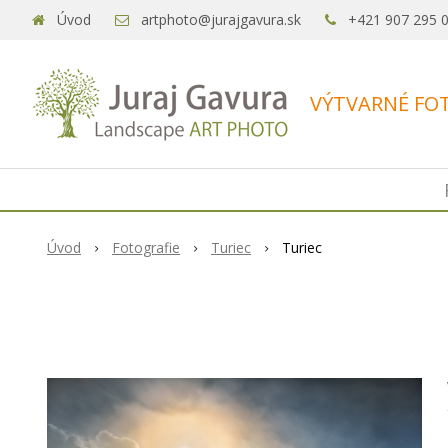
Úvod
artphoto@jurajgavura.sk
+421 907 295 
VÝTVARNÉ FOT
Úvod
Fotografie
Turiec
Turiec