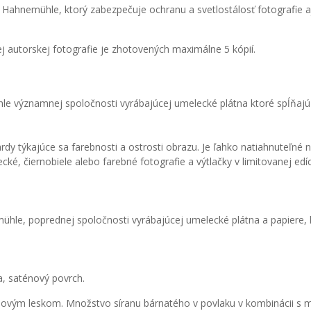
Hahnemühle, ktorý zabezpečuje ochranu a svetlostálosť fotografie aj
ždej autorskej fotografie je zhotovených maximálne 5 kópií.
le významnej spoločnosti vyrábajúcej umelecké plátna ktoré spĺňaj
 týkajúce sa farebnosti a ostrosti obrazu. Je ľahko natiahnuteľné na
ké, čiernobiele alebo farebné fotografie a výtlačky v limitovanej edíci
mühle, poprednej spoločnosti vyrábajúcej umelecké plátna a papiere
a, saténový povrch.
aténovým leskom. Množstvo síranu bárnatého v povlaku v kombinácii s