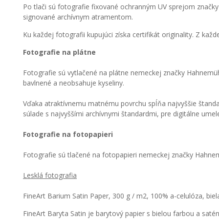
Po tlači sú fotografie fixované ochranným UV sprejom značky 
signované archívnym atramentom.
Ku každej fotografii kupujúci získa certifikát originality. Z ka
Fotografie na plátne
Fotografie sú vytlačené na plátne nemeckej značky Hahnemüh
bavlnené a neobsahuje kyseliny.
Vďaka atraktívnemu matnému povrchu spĺňa najvyššie štandardy
súlade s najvyššími archívnymi štandardmi, pre digitálne umelec
Fotografie na fotopapieri
Fotografie sú tlačené na fotopapieri nemeckej značky Hahne
Lesklá fotografia
FineArt Barium Satin Paper, 300 g / m2, 100% a-celulóza, biel
FineArt Baryta Satin je barytový papier s bielou farbou a s