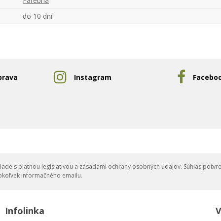
Farebná
do 10 dní
prava
Instagram
Facebo
ade s platnou legislatívou a zásadami ochrany osobných údajov. Súhlas potvrd
okoľvek informačného emailu.
Infolinka
V