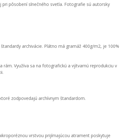
 pri pôsobení slnečného svetla. Fotografie sú autorsky
ú štandardy archivácie. Plátno má gramáž 400g/m2, je 100%
 rám. Využíva sa na fotografickú a výtvarnú reprodukciu v
i.
, ktoré zodpovedajú archívnym štandardom.
 mikroporéznou vrstvou prijímajúcou atrament poskytuje