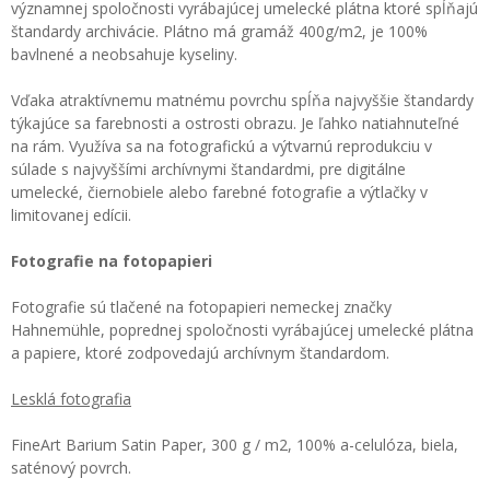
významnej spoločnosti vyrábajúcej umelecké plátna ktoré spĺňajú
štandardy archivácie. Plátno má gramáž 400g/m2, je 100%
bavlnené a neobsahuje kyseliny.
Vďaka atraktívnemu matnému povrchu spĺňa najvyššie štandardy
týkajúce sa farebnosti a ostrosti obrazu. Je ľahko natiahnuteľné
na rám. Využíva sa na fotografickú a výtvarnú reprodukciu v
súlade s najvyššími archívnymi štandardmi, pre digitálne
umelecké, čiernobiele alebo farebné fotografie a výtlačky v
limitovanej edícii.
Fotografie na fotopapieri
Fotografie sú tlačené na fotopapieri nemeckej značky
Hahnemühle, poprednej spoločnosti vyrábajúcej umelecké plátna
a papiere, ktoré zodpovedajú archívnym štandardom.
Lesklá fotografia
FineArt Barium Satin Paper, 300 g / m2, 100% a-celulóza, biela,
saténový povrch.