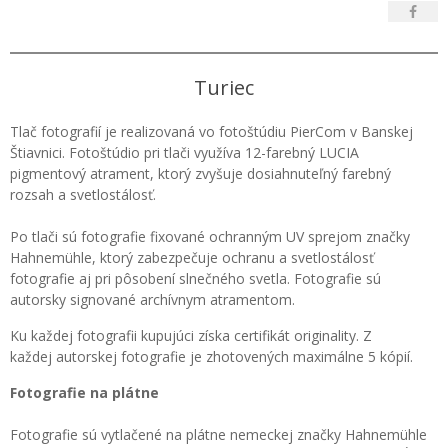
Turiec
Tlač fotografií je realizovaná vo fotoštúdiu PierCom v Banskej
Štiavnici. Fotoštúdio pri tlači využíva 12-farebný LUCIA
pigmentový atrament, ktorý zvyšuje dosiahnuteľný farebný
rozsah a svetlostálosť.
Po tlači sú fotografie fixované ochranným UV sprejom značky
Hahnemühle, ktorý zabezpečuje ochranu a svetlostálosť
fotografie aj pri pôsobení slnečného svetla. Fotografie sú
autorsky signované archívnym atramentom.
Ku každej fotografii kupujúci získa certifikát originality. Z
každej autorskej fotografie je zhotovených maximálne 5 kópií.
Fotografie na plátne
Fotografie sú vytlačené na plátne nemeckej značky Hahnemühle