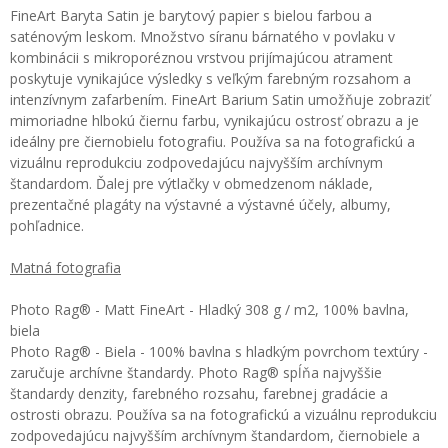
FineArt Baryta Satin je barytový papier s bielou farbou a
saténovým leskom. Množstvo síranu bárnatého v povlaku v
kombinácii s mikroporéznou vrstvou prijímajúcou atrament
poskytuje vynikajúce výsledky s veľkým farebným rozsahom a
intenzívnym zafarbením. FineArt Barium Satin umožňuje zobraziť
mimoriadne hlbokú čiernu farbu, vynikajúcu ostrosť obrazu a je
ideálny pre čiernobielu fotografiu. Používa sa na fotografickú a
vizuálnu reprodukciu zodpovedajúcu najvyšším archívnym
štandardom. Ďalej pre výtlačky v obmedzenom náklade,
prezentačné plagáty na výstavné a výstavné účely, albumy,
pohľadnice.
Matná fotografia
Photo Rag® - Matt FineArt - Hladký 308 g / m2, 100% bavlna,
biela
Photo Rag® - Biela - 100% bavlna s hladkým povrchom textúry -
zaručuje archívne štandardy. Photo Rag® spĺňa najvyššie
štandardy denzity, farebného rozsahu, farebnej gradácie a
ostrosti obrazu. Používa sa na fotografickú a vizuálnu reprodukciu
zodpovedajúcu najvyšším archívnym štandardom, čiernobiele a