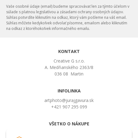
Vaše osobné údaje (email) budeme spracovávať len za týmto účelom v
súlade s platnou legislatívou a zásadami ochrany osobných údajov.
Súhlas potvrdíte kliknutím na odkaz, ktorý vám pošleme na váš email.
Súhlas môžete kedykoľvek odvolať písomne, emailom alebo kliknutím
na odkaz z ktoréhokoľvek informačného emailu.
KONTAKT
Creative G s.r.o.
A. Medňanského 2363/8
036 08 Martin
INFOLINKA
artphoto@jurajgavura.sk
+421 907 295 099
VŠETKO O NÁKUPE
Obchodné podmienky