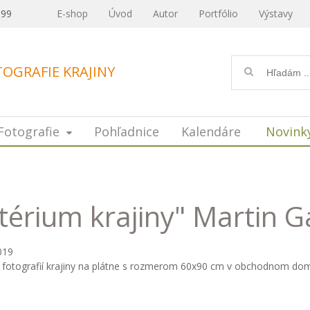
099
E-shop
Úvod
Autor
Portfólio
Výstavy
OGRAFIE KRAJINY
Fotografie
Pohľadnice
Kalendáre
Novink
érium krajiny" Martin G
019
 fotografií krajiny na plátne s rozmerom 60x90 cm v obchodnom dom