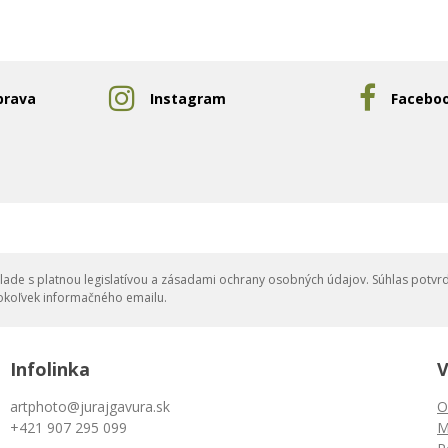
prava
Instagram
Facebo
ade s platnou legislatívou a zásadami ochrany osobných údajov. Súhlas potvrd
okoľvek informačného emailu.
Infolinka
V
artphoto@jurajgavura.sk
O
+421 907 295 099
M