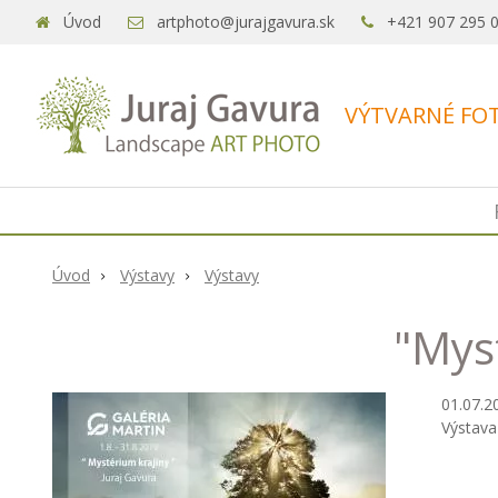
Úvod
artphoto@jurajgavura.sk
+421 907 295 
VÝTVARNÉ FOT
Úvod
Výstavy
Výstavy
"Myst
01.07.2
Výstava