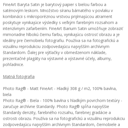
FineArt Baryta Satin je barytový papier s bielou farbou a
saténovým leskom. Množstvo síranu bárnatého v povlaku v
kombinácii s mikroporéznou vrstvou prijímajúcou atrament
poskytuje vynikajúce výsledky s veľkým farebným rozsahom a
intenzívnym zafarbením. FineArt Barium Satin umožňuje zobraziť
mimoriadne hlbokú čiernu farbu, vynikajúcu ostrosť obrazu a je
ideálny pre čiernobielu fotografiu. Používa sa na fotografickú a
vizuálnu reprodukciu zodpovedajúcu najvyšším archívnym
štandardom. Ďalej pre výtlačky v obmedzenom náklade,
prezentačné plagáty na výstavné a výstavné účely, albumy,
pohľadnice.
Matná fotografia
Photo Rag® - Matt FineArt - Hladký 308 g / m2, 100% bavlna,
biela
Photo Rag® - Biela - 100% bavlna s hladkým povrchom textúry -
zaručuje archívne štandardy. Photo Rag® spĺňa najvyššie
štandardy denzity, farebného rozsahu, farebnej gradácie a
ostrosti obrazu. Používa sa na fotografickú a vizuálnu reprodukciu
zodpovedajúcu najvyšším archívnym štandardom, čiernobiele a