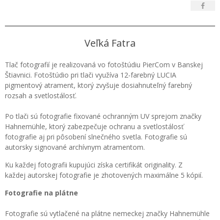
Veľká Fatra
Tlač fotografií je realizovaná vo fotoštúdiu PierCom v Banskej
Štiavnici. Fotoštúdio pri tlači využíva 12-farebný LUCIA
pigmentový atrament, ktorý zvyšuje dosiahnuteľný farebný
rozsah a svetlostálosť.
Po tlači sú fotografie fixované ochranným UV sprejom značky
Hahnemühle, ktorý zabezpečuje ochranu a svetlostálosť
fotografie aj pri pôsobení slnečného svetla. Fotografie sú
autorsky signované archívnym atramentom.
Ku každej fotografii kupujúci získa certifikát originality. Z
každej autorskej fotografie je zhotovených maximálne 5 kópií.
Fotografie na plátne
Fotografie sú vytlačené na plátne nemeckej značky Hahnemühle