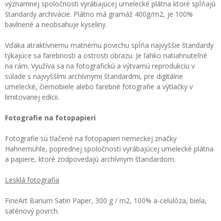
významnej spoločnosti vyrábajúcej umelecké plátna ktoré spĺňajú
štandardy archivácie. Plátno má gramáž 400g/m2, je 100%
bavlnené a neobsahuje kyseliny.
Vďaka atraktívnemu matnému povrchu spĺňa najvyššie štandardy
týkajúce sa farebnosti a ostrosti obrazu. Je ľahko natiahnuteľné
na rám. Využíva sa na fotografickú a výtvarnú reprodukciu v
súlade s najvyššími archívnymi štandardmi, pre digitálne
umelecké, čiernobiele alebo farebné fotografie a výtlačky v
limitovanej edícii.
Fotografie na fotopapieri
Fotografie sú tlačené na fotopapieri nemeckej značky
Hahnemühle, poprednej spoločnosti vyrábajúcej umelecké plátna
a papiere, ktoré zodpovedajú archívnym štandardom.
Lesklá fotografia
FineArt Barium Satin Paper, 300 g / m2, 100% a-celulóza, biela,
saténový povrch.