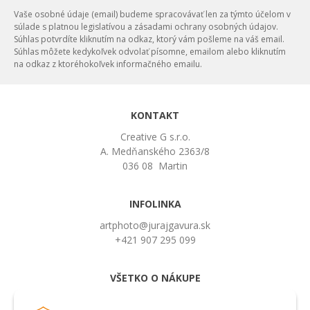
Vaše osobné údaje (email) budeme spracovávať len za týmto účelom v
súlade s platnou legislatívou a zásadami ochrany osobných údajov.
Súhlas potvrdíte kliknutím na odkaz, ktorý vám pošleme na váš email.
Súhlas môžete kedykoľvek odvolať písomne, emailom alebo kliknutím
na odkaz z ktoréhokoľvek informačného emailu.
KONTAKT
Creative G s.r.o.
A. Medňanského 2363/8
036 08 Martin
INFOLINKA
artphoto@jurajgavura.sk
+421 907 295 099
VŠETKO O NÁKUPE
Obchodné podmienky