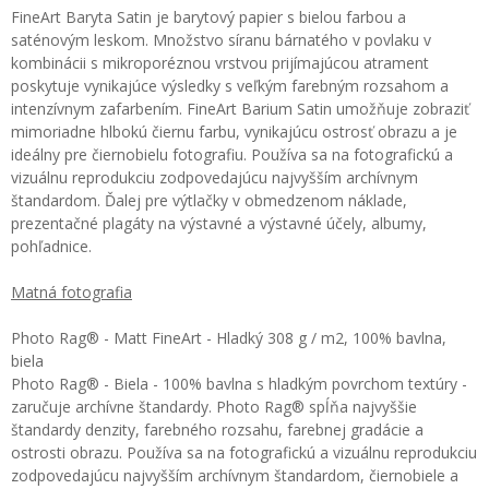
FineArt Baryta Satin je barytový papier s bielou farbou a
saténovým leskom. Množstvo síranu bárnatého v povlaku v
kombinácii s mikroporéznou vrstvou prijímajúcou atrament
poskytuje vynikajúce výsledky s veľkým farebným rozsahom a
intenzívnym zafarbením. FineArt Barium Satin umožňuje zobraziť
mimoriadne hlbokú čiernu farbu, vynikajúcu ostrosť obrazu a je
ideálny pre čiernobielu fotografiu. Používa sa na fotografickú a
vizuálnu reprodukciu zodpovedajúcu najvyšším archívnym
štandardom. Ďalej pre výtlačky v obmedzenom náklade,
prezentačné plagáty na výstavné a výstavné účely, albumy,
pohľadnice.
Matná fotografia
Photo Rag® - Matt FineArt - Hladký 308 g / m2, 100% bavlna,
biela
Photo Rag® - Biela - 100% bavlna s hladkým povrchom textúry -
zaručuje archívne štandardy. Photo Rag® spĺňa najvyššie
štandardy denzity, farebného rozsahu, farebnej gradácie a
ostrosti obrazu. Používa sa na fotografickú a vizuálnu reprodukciu
zodpovedajúcu najvyšším archívnym štandardom, čiernobiele a