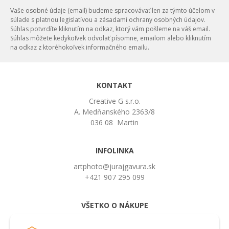
Vaše osobné údaje (email) budeme spracovávať len za týmto účelom v
súlade s platnou legislatívou a zásadami ochrany osobných údajov.
Súhlas potvrdíte kliknutím na odkaz, ktorý vám pošleme na váš email.
Súhlas môžete kedykoľvek odvolať písomne, emailom alebo kliknutím
na odkaz z ktoréhokoľvek informačného emailu.
KONTAKT
Creative G s.r.o.
A. Medňanského 2363/8
036 08 Martin
INFOLINKA
artphoto@jurajgavura.sk
+421 907 295 099
VŠETKO O NÁKUPE
Obchodné podmienky