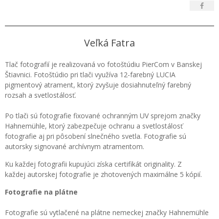
Veľká Fatra
Tlač fotografií je realizovaná vo fotoštúdiu PierCom v Banskej
Štiavnici. Fotoštúdio pri tlači využíva 12-farebný LUCIA
pigmentový atrament, ktorý zvyšuje dosiahnuteľný farebný
rozsah a svetlostálosť.
Po tlači sú fotografie fixované ochranným UV sprejom značky
Hahnemühle, ktorý zabezpečuje ochranu a svetlostálosť
fotografie aj pri pôsobení slnečného svetla. Fotografie sú
autorsky signované archívnym atramentom.
Ku každej fotografii kupujúci získa certifikát originality. Z
každej autorskej fotografie je zhotovených maximálne 5 kópií.
Fotografie na plátne
Fotografie sú vytlačené na plátne nemeckej značky Hahnemühle