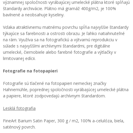
významnej spoločnosti vyrábajúcej umelecké plátna ktoré spĺňajú
štandardy archivácie. Plátno má gramáž 400g/m2, je 100%
bavlnené a neobsahuje kyseliny.
Vďaka atraktívnemu matnému povrchu spĺňa najvyššie štandardy
týkajúce sa farebnosti a ostrosti obrazu. Je ľahko natiahnuteľné
na rám. Využíva sa na fotografickú a výtvarnú reprodukciu v
súlade s najvyššími archívnymi štandardmi, pre digitálne
umelecké, čiernobiele alebo farebné fotografie a výtlačky v
limitovanej edícii.
Fotografie na fotopapieri
Fotografie sú tlačené na fotopapieri nemeckej značky
Hahnemühle, poprednej spoločnosti vyrábajúcej umelecké plátna
a papiere, ktoré zodpovedajú archívnym štandardom.
Lesklá fotografia
FineArt Barium Satin Paper, 300 g / m2, 100% a-celulóza, biela,
saténový povrch.