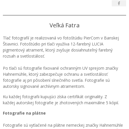
Veľká Fatra
Tlač fotografií je realizovaná vo fotoštúdiu PierCom v Banskej
Štiavnici. Fotoštúdio pri tlači využíva 12-farebný LUCIA
pigmentový atrament, ktorý zvyšuje dosiahnuteľný farebný
rozsah a svetlostálosť.
Po tlači sú fotografie fixované ochranným UV sprejom značky
Hahnemühle, ktorý zabezpečuje ochranu a svetlostálosť
fotografie aj pri pôsobení slnečného svetla. Fotografie sú
autorsky signované archívnym atramentom.
Ku každej fotografii kupujúci získa certifikát originality. Z
každej autorskej fotografie je zhotovených maximálne 5 kópií.
Fotografie na plátne
Fotografie sú vytlačené na plátne nemeckej značky Hahnemühle