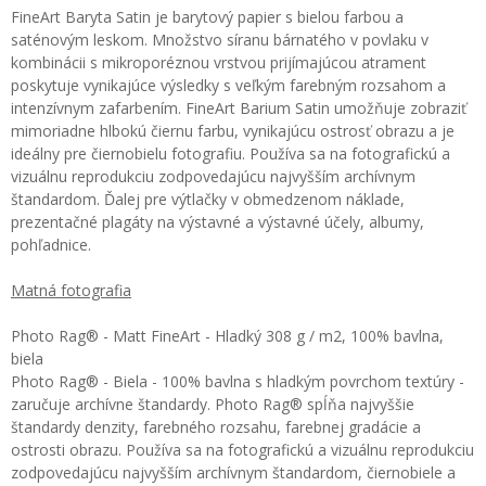
FineArt Baryta Satin je barytový papier s bielou farbou a
saténovým leskom. Množstvo síranu bárnatého v povlaku v
kombinácii s mikroporéznou vrstvou prijímajúcou atrament
poskytuje vynikajúce výsledky s veľkým farebným rozsahom a
intenzívnym zafarbením. FineArt Barium Satin umožňuje zobraziť
mimoriadne hlbokú čiernu farbu, vynikajúcu ostrosť obrazu a je
ideálny pre čiernobielu fotografiu. Používa sa na fotografickú a
vizuálnu reprodukciu zodpovedajúcu najvyšším archívnym
štandardom. Ďalej pre výtlačky v obmedzenom náklade,
prezentačné plagáty na výstavné a výstavné účely, albumy,
pohľadnice.
Matná fotografia
Photo Rag® - Matt FineArt - Hladký 308 g / m2, 100% bavlna,
biela
Photo Rag® - Biela - 100% bavlna s hladkým povrchom textúry -
zaručuje archívne štandardy. Photo Rag® spĺňa najvyššie
štandardy denzity, farebného rozsahu, farebnej gradácie a
ostrosti obrazu. Používa sa na fotografickú a vizuálnu reprodukciu
zodpovedajúcu najvyšším archívnym štandardom, čiernobiele a