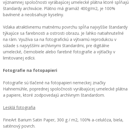
významnej spoločnosti vyrábajúcej umelecké plátna ktoré spĺňajú
štandardy archivácie. Plátno má gramáž 400g/m2, je 100%
bavlnené a neobsahuje kyseliny.
Vďaka atraktívnemu matnému povrchu spĺňa najvyššie štandardy
týkajúce sa farebnosti a ostrosti obrazu. Je ľahko natiahnuteľné
na rám. Využíva sa na fotografickú a výtvarnú reprodukciu v
súlade s najvyššími archívnymi štandardmi, pre digitálne
umelecké, čiernobiele alebo farebné fotografie a výtlačky v
limitovanej edícii.
Fotografie na fotopapieri
Fotografie sú tlačené na fotopapieri nemeckej značky
Hahnemühle, poprednej spoločnosti vyrábajúcej umelecké plátna
a papiere, ktoré zodpovedajú archívnym štandardom.
Lesklá fotografia
FineArt Barium Satin Paper, 300 g / m2, 100% a-celulóza, biela,
saténový povrch.