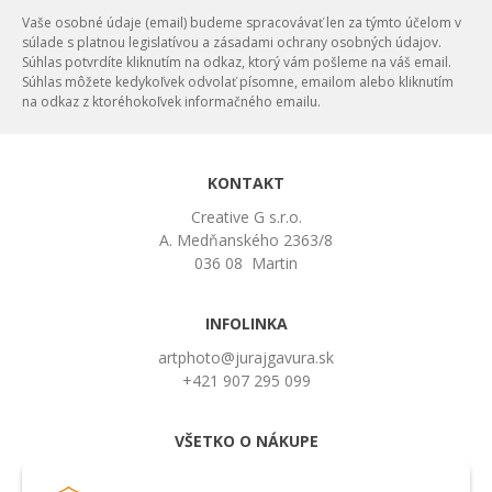
Vaše osobné údaje (email) budeme spracovávať len za týmto účelom v
súlade s platnou legislatívou a zásadami ochrany osobných údajov.
Súhlas potvrdíte kliknutím na odkaz, ktorý vám pošleme na váš email.
Súhlas môžete kedykoľvek odvolať písomne, emailom alebo kliknutím
na odkaz z ktoréhokoľvek informačného emailu.
KONTAKT
Creative G s.r.o.
A. Medňanského 2363/8
036 08 Martin
INFOLINKA
artphoto@jurajgavura.sk
+421 907 295 099
VŠETKO O NÁKUPE
Obchodné podmienky