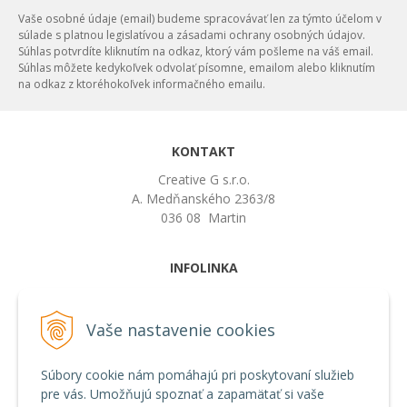
Vaše osobné údaje (email) budeme spracovávať len za týmto účelom v
súlade s platnou legislatívou a zásadami ochrany osobných údajov.
Súhlas potvrdíte kliknutím na odkaz, ktorý vám pošleme na váš email.
Súhlas môžete kedykoľvek odvolať písomne, emailom alebo kliknutím
na odkaz z ktoréhokoľvek informačného emailu.
KONTAKT
Creative G s.r.o.
A. Medňanského 2363/8
036 08 Martin
INFOLINKA
artphoto@jurajgavura.sk
+421 907 295 099
Vaše nastavenie cookies
VŠETKO O NÁKUPE
Súbory cookie nám pomáhajú pri poskytovaní služieb
Obchodné podmienky
pre vás. Umožňujú spoznať a zapamätať si vaše