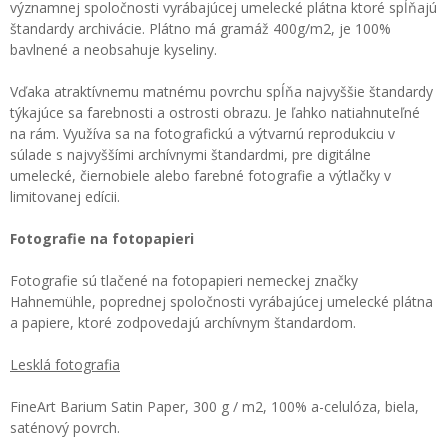
významnej spoločnosti vyrábajúcej umelecké plátna ktoré spĺňajú
štandardy archivácie. Plátno má gramáž 400g/m2, je 100%
bavlnené a neobsahuje kyseliny.
Vďaka atraktívnemu matnému povrchu spĺňa najvyššie štandardy
týkajúce sa farebnosti a ostrosti obrazu. Je ľahko natiahnuteľné
na rám. Využíva sa na fotografickú a výtvarnú reprodukciu v
súlade s najvyššími archívnymi štandardmi, pre digitálne
umelecké, čiernobiele alebo farebné fotografie a výtlačky v
limitovanej edícii.
Fotografie na fotopapieri
Fotografie sú tlačené na fotopapieri nemeckej značky
Hahnemühle, poprednej spoločnosti vyrábajúcej umelecké plátna
a papiere, ktoré zodpovedajú archívnym štandardom.
Lesklá fotografia
FineArt Barium Satin Paper, 300 g / m2, 100% a-celulóza, biela,
saténový povrch.