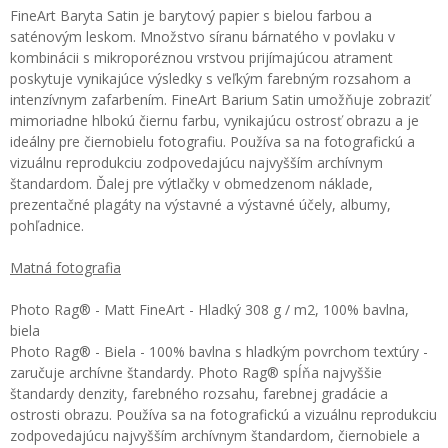
FineArt Baryta Satin je barytový papier s bielou farbou a
saténovým leskom. Množstvo síranu bárnatého v povlaku v
kombinácii s mikroporéznou vrstvou prijímajúcou atrament
poskytuje vynikajúce výsledky s veľkým farebným rozsahom a
intenzívnym zafarbením. FineArt Barium Satin umožňuje zobraziť
mimoriadne hlbokú čiernu farbu, vynikajúcu ostrosť obrazu a je
ideálny pre čiernobielu fotografiu. Používa sa na fotografickú a
vizuálnu reprodukciu zodpovedajúcu najvyšším archívnym
štandardom. Ďalej pre výtlačky v obmedzenom náklade,
prezentačné plagáty na výstavné a výstavné účely, albumy,
pohľadnice.
Matná fotografia
Photo Rag® - Matt FineArt - Hladký 308 g / m2, 100% bavlna,
biela
Photo Rag® - Biela - 100% bavlna s hladkým povrchom textúry -
zaručuje archívne štandardy. Photo Rag® spĺňa najvyššie
štandardy denzity, farebného rozsahu, farebnej gradácie a
ostrosti obrazu. Používa sa na fotografickú a vizuálnu reprodukciu
zodpovedajúcu najvyšším archívnym štandardom, čiernobiele a