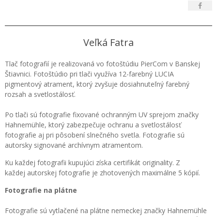
Veľká Fatra
Tlač fotografií je realizovaná vo fotoštúdiu PierCom v Banskej
Štiavnici. Fotoštúdio pri tlači využíva 12-farebný LUCIA
pigmentový atrament, ktorý zvyšuje dosiahnuteľný farebný
rozsah a svetlostálosť.
Po tlači sú fotografie fixované ochranným UV sprejom značky
Hahnemühle, ktorý zabezpečuje ochranu a svetlostálosť
fotografie aj pri pôsobení slnečného svetla. Fotografie sú
autorsky signované archívnym atramentom.
Ku každej fotografii kupujúci získa certifikát originality. Z
každej autorskej fotografie je zhotovených maximálne 5 kópií.
Fotografie na plátne
Fotografie sú vytlačené na plátne nemeckej značky Hahnemühle