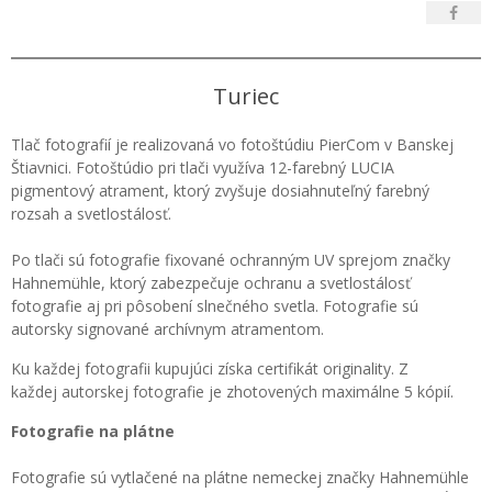
Turiec
Tlač fotografií je realizovaná vo fotoštúdiu PierCom v Banskej
Štiavnici. Fotoštúdio pri tlači využíva 12-farebný LUCIA
pigmentový atrament, ktorý zvyšuje dosiahnuteľný farebný
rozsah a svetlostálosť.
Po tlači sú fotografie fixované ochranným UV sprejom značky
Hahnemühle, ktorý zabezpečuje ochranu a svetlostálosť
fotografie aj pri pôsobení slnečného svetla. Fotografie sú
autorsky signované archívnym atramentom.
Ku každej fotografii kupujúci získa certifikát originality. Z
každej autorskej fotografie je zhotovených maximálne 5 kópií.
Fotografie na plátne
Fotografie sú vytlačené na plátne nemeckej značky Hahnemühle