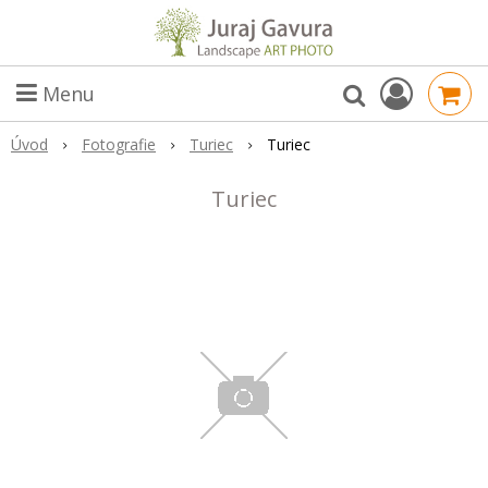
Menu
Úvod
Fotografie
Turiec
Turiec
Turiec