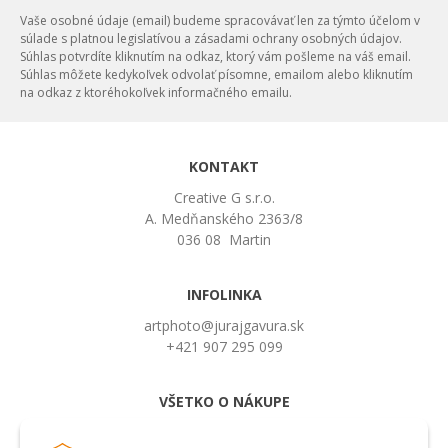
Vaše osobné údaje (email) budeme spracovávať len za týmto účelom v
súlade s platnou legislatívou a zásadami ochrany osobných údajov.
Súhlas potvrdíte kliknutím na odkaz, ktorý vám pošleme na váš email.
Súhlas môžete kedykoľvek odvolať písomne, emailom alebo kliknutím
na odkaz z ktoréhokoľvek informačného emailu.
KONTAKT
Creative G s.r.o.
A. Medňanského 2363/8
036 08 Martin
INFOLINKA
artphoto@jurajgavura.sk
+421 907 295 099
VŠETKO O NÁKUPE
Obchodné podmienky