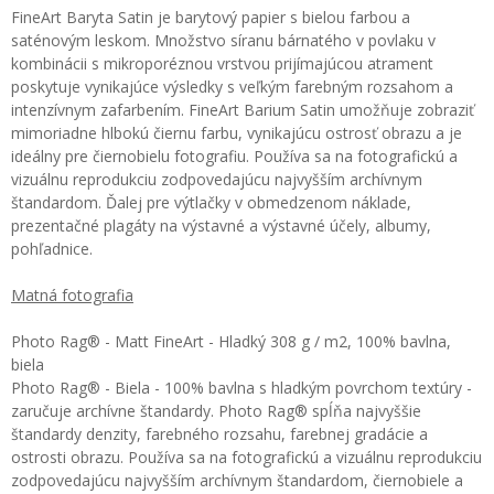
FineArt Baryta Satin je barytový papier s bielou farbou a
saténovým leskom. Množstvo síranu bárnatého v povlaku v
kombinácii s mikroporéznou vrstvou prijímajúcou atrament
poskytuje vynikajúce výsledky s veľkým farebným rozsahom a
intenzívnym zafarbením. FineArt Barium Satin umožňuje zobraziť
mimoriadne hlbokú čiernu farbu, vynikajúcu ostrosť obrazu a je
ideálny pre čiernobielu fotografiu. Používa sa na fotografickú a
vizuálnu reprodukciu zodpovedajúcu najvyšším archívnym
štandardom. Ďalej pre výtlačky v obmedzenom náklade,
prezentačné plagáty na výstavné a výstavné účely, albumy,
pohľadnice.
Matná fotografia
Photo Rag® - Matt FineArt - Hladký 308 g / m2, 100% bavlna,
biela
Photo Rag® - Biela - 100% bavlna s hladkým povrchom textúry -
zaručuje archívne štandardy. Photo Rag® spĺňa najvyššie
štandardy denzity, farebného rozsahu, farebnej gradácie a
ostrosti obrazu. Používa sa na fotografickú a vizuálnu reprodukciu
zodpovedajúcu najvyšším archívnym štandardom, čiernobiele a