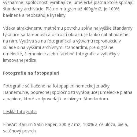
významnej spoločnosti vyrábajúcej umelecké plátna ktoré spĺňajú
štandardy archivácie. Plátno má gramáž 400g/m2, je 100%
bavlnené a neobsahuje kyseliny.
Vďaka atraktívnemu matnému povrchu spĺňa najvyššie štandardy
týkajúce sa farebnosti a ostrosti obrazu. Je ľahko natiahnuteľné
na rám. Využíva sa na fotografickú a výtvarnú reprodukciu v
súlade s najvyššími archívnymi štandardmi, pre digitálne
umelecké, čiernobiele alebo farebné fotografie a výtlačky v
limitovanej edícii.
Fotografie na fotopapieri
Fotografie sú tlačené na fotopapieri nemeckej značky
Hahnemühle, poprednej spoločnosti vyrábajúcej umelecké plátna
a papiere, ktoré zodpovedajú archívnym štandardom.
Lesklá fotografia
FineArt Barium Satin Paper, 300 g / m2, 100% a-celulóza, biela,
saténový povrch.