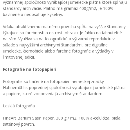
významnej spoločnosti vyrábajúcej umelecké plátna ktoré spĺňajú
štandardy archivácie. Plátno má gramáž 400g/m2, je 100%
bavlnené a neobsahuje kyseliny.
Vďaka atraktívnemu matnému povrchu spĺňa najvyššie štandardy
týkajúce sa farebnosti a ostrosti obrazu. Je ľahko natiahnuteľné
na rám. Využíva sa na fotografickú a výtvarnú reprodukciu v
súlade s najvyššími archívnymi štandardmi, pre digitálne
umelecké, čiernobiele alebo farebné fotografie a výtlačky v
limitovanej edícii.
Fotografie na fotopapieri
Fotografie sú tlačené na fotopapieri nemeckej značky
Hahnemühle, poprednej spoločnosti vyrábajúcej umelecké plátna
a papiere, ktoré zodpovedajú archívnym štandardom.
Lesklá fotografia
FineArt Barium Satin Paper, 300 g / m2, 100% a-celulóza, biela,
saténový povrch.