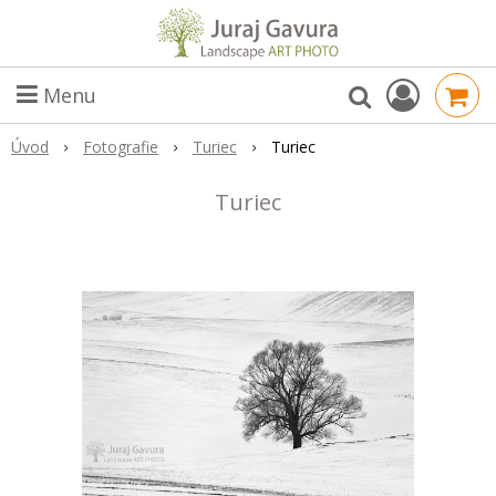
Menu
Úvod
Fotografie
Turiec
Turiec
Turiec