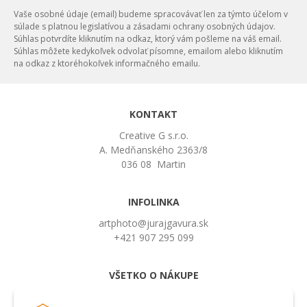
Vaše osobné údaje (email) budeme spracovávať len za týmto účelom v
súlade s platnou legislatívou a zásadami ochrany osobných údajov.
Súhlas potvrdíte kliknutím na odkaz, ktorý vám pošleme na váš email.
Súhlas môžete kedykoľvek odvolať písomne, emailom alebo kliknutím
na odkaz z ktoréhokoľvek informačného emailu.
KONTAKT
Creative G s.r.o.
A. Medňanského 2363/8
036 08 Martin
INFOLINKA
artphoto@jurajgavura.sk
+421 907 295 099
VŠETKO O NÁKUPE
Obchodné podmienky