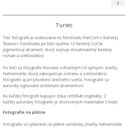
Turiec
Tlač fotografií je realizovaná vo fotoštúdiu PierCom v Banskej
Štiavnici. Fotoštúdio pri tlači využíva 12-farebný LUCIA
pigmentový atrament, ktorý zvyšuje dosiahnuteľný farebný
rozsah a svetlostálosť.
Po tlači sú fotografie fixované ochranným UV sprejom značky
Hahnemühle, ktorý zabezpečuje ochranu a svetlostálosť
fotografie aj pri pôsobení slnečného svetla. Fotografie sú
autorsky signované archívnym atramentom.
Ku každej fotografii kupujúci získa certifikát originality. Z
každej autorskej fotografie je zhotovených maximálne 5 kópií.
Fotografie na plátne
Fotografie sú vytlačené na plátne nemeckej značky Hahnemühle