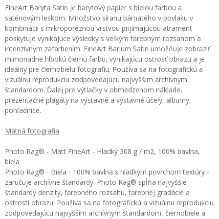
FineArt Baryta Satin je barytový papier s bielou farbou a
saténovým leskom. Množstvo síranu bárnatého v povlaku v
kombinácii s mikroporéznou vrstvou prijímajúcou atrament
poskytuje vynikajúce výsledky s veľkým farebným rozsahom a
intenzívnym zafarbením. FineArt Barium Satin umožňuje zobraziť
mimoriadne hlbokú čiernu farbu, vynikajúcu ostrosť obrazu a je
ideálny pre čiernobielu fotografiu. Používa sa na fotografickú a
vizuálnu reprodukciu zodpovedajúcu najvyšším archívnym
štandardom. Ďalej pre výtlačky v obmedzenom náklade,
prezentačné plagáty na výstavné a výstavné účely, albumy,
pohľadnice.
Matná fotografia
Photo Rag® - Matt FineArt - Hladký 308 g / m2, 100% bavlna,
biela
Photo Rag® - Biela - 100% bavlna s hladkým povrchom textúry -
zaručuje archívne štandardy. Photo Rag® spĺňa najvyššie
štandardy denzity, farebného rozsahu, farebnej gradácie a
ostrosti obrazu. Používa sa na fotografickú a vizuálnu reprodukciu
zodpovedajúcu najvyšším archívnym štandardom, čiernobiele a