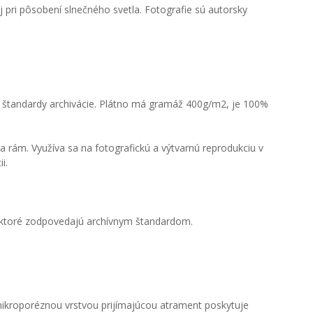
 pri pôsobení slnečného svetla. Fotografie sú autorsky
ú štandardy archivácie. Plátno má gramáž 400g/m2, je 100%
 rám. Využíva sa na fotografickú a výtvarnú reprodukciu v
i.
, ktoré zodpovedajú archívnym štandardom.
 mikroporéznou vrstvou prijímajúcou atrament poskytuje