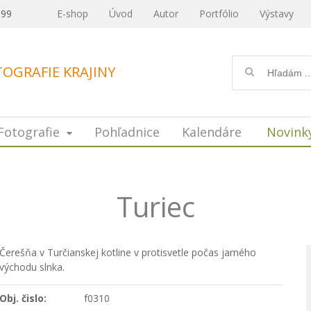
099
E-shop
Úvod
Autor
Portfólio
Výstavy
OGRAFIE KRAJINY
Fotografie
Pohľadnice
Kalendáre
Novink
Turiec
Čerešňa v Turčianskej kotline v protisvetle počas jarného
východu slnka.
Obj. čislo:
f0310