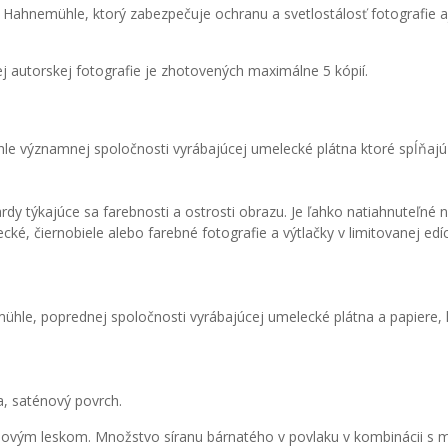
Hahnemühle, ktorý zabezpečuje ochranu a svetlostálosť fotografie aj
ždej autorskej fotografie je zhotovených maximálne 5 kópií.
le významnej spoločnosti vyrábajúcej umelecké plátna ktoré spĺňaj
 týkajúce sa farebnosti a ostrosti obrazu. Je ľahko natiahnuteľné na
ké, čiernobiele alebo farebné fotografie a výtlačky v limitovanej edíci
mühle, poprednej spoločnosti vyrábajúcej umelecké plátna a papiere
a, saténový povrch.
aténovým leskom. Množstvo síranu bárnatého v povlaku v kombinácii s