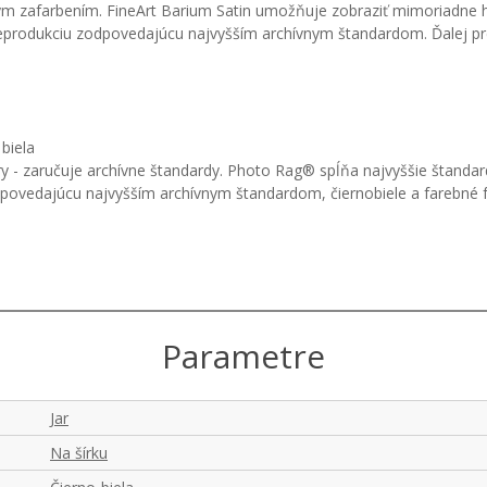
m zafarbením. FineArt Barium Satin umožňuje zobraziť mimoriadne hlb
nu reprodukciu zodpovedajúcu najvyšším archívnym štandardom. Ďalej 
biela
 - zaručuje archívne štandardy. Photo Rag® spĺňa najvyššie štandardy
odpovedajúcu najvyšším archívnym štandardom, čiernobiele a farebné
Parametre
Jar
Na šírku