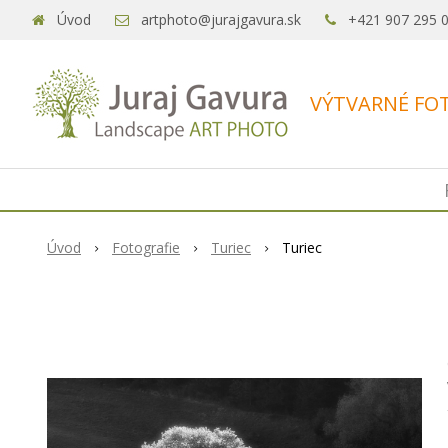
Úvod
artphoto@jurajgavura.sk
+421 907 295 
VÝTVARNÉ FOT
Úvod
Fotografie
Turiec
Turiec