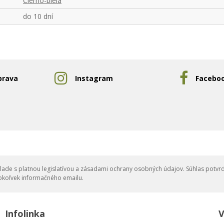
Čierno-biela
do 10 dní
prava
Instagram
Facebo
ade s platnou legislatívou a zásadami ochrany osobných údajov. Súhlas potvrd
okoľvek informačného emailu.
Infolinka
V