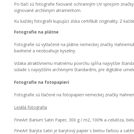
Po tlači sú fotografie fixované ochranným UV sprejom značky 
signované archívnym atramentom.
Ku každej fotografii kupujúci získa certifikát originality. Z ka
Fotografie na plátne
Fotografie sú vytlačené na plátne nemeckej značky Hahnemüh
bavlnené a neobsahuje kyseliny.
Vďaka atraktívnemu matnému povrchu spĺňa najvyššie štandardy
súlade s najvyššími archívnymi štandardmi, pre digitálne umelec
Fotografie na fotopapieri
Fotografie sú tlačené na fotopapieri nemeckej značky Hahne
Lesklá fotografia
FineArt Barium Satin Paper, 300 g / m2, 100% a-celulóza, biel
FineArt Baryta Satin je barytový papier s bielou farbou a s