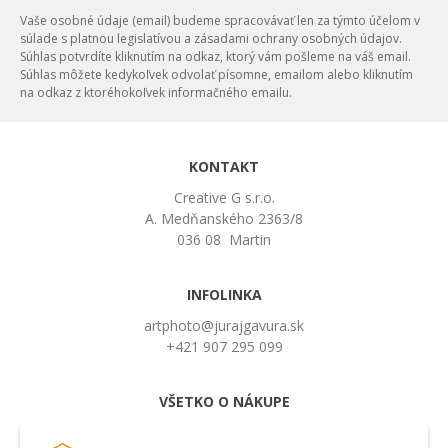
Vaše osobné údaje (email) budeme spracovávať len za týmto účelom v
súlade s platnou legislatívou a zásadami ochrany osobných údajov.
Súhlas potvrdíte kliknutím na odkaz, ktorý vám pošleme na váš email.
Súhlas môžete kedykoľvek odvolať písomne, emailom alebo kliknutím
na odkaz z ktoréhokoľvek informačného emailu.
KONTAKT
Creative G s.r.o.
A. Medňanského 2363/8
036 08 Martin
INFOLINKA
artphoto@jurajgavura.sk
+421 907 295 099
VŠETKO O NÁKUPE
Obchodné podmienky