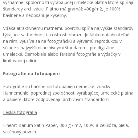
významnej spoločnosti vyrábajúcej umelecké plátna ktoré spĺňajú
štandardy archivácie. Plátno má gramáž 400g/m2, je 100%
bavlnené a neobsahuje kyseliny.
Vďaka atraktívnemu matnému povrchu spĺňa najvyššie štandardy
týkajúce sa farebnosti a ostrosti obrazu. Je ľahko natiahnuteľné
na rám. Využíva sa na fotografickú a výtvarnú reprodukciu v
súlade s najvyššími archívnymi štandardmi, pre digitálne
umelecké, čiernobiele alebo farebné fotografie a výtlačky v
limitovanej edícii.
Fotografie na fotopapieri
Fotografie sú tlačené na fotopapieri nemeckej značky
Hahnemühle, poprednej spoločnosti vyrábajúcej umelecké plátna
a papiere, ktoré zodpovedajú archívnym štandardom.
Lesklá fotografia
FineArt Barium Satin Paper, 300 g / m2, 100% a-celulóza, biela,
saténový povrch.