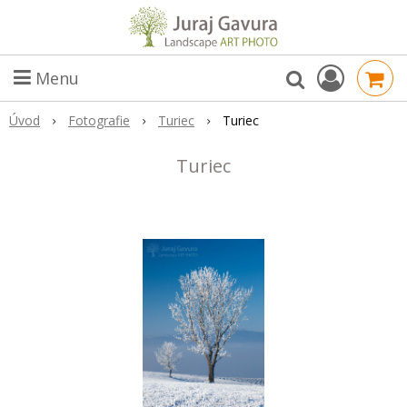
Menu
Úvod
Fotografie
Turiec
Turiec
Turiec