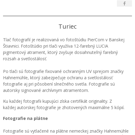
Turiec
Tlač fotografií je realizovaná vo fotoštúdiu PierCom v Banskej
Štiavnici. Fotoštúdio pri tlači využíva 12-farebný LUCIA
pigmentový atrament, ktorý zvyšuje dosiahnuteľný farebný
rozsah a svetlostálosť.
Po tlači sú fotografie fixované ochranným UV sprejom značky
Hahnemühle, ktorý zabezpečuje ochranu a svetlostálosť
fotografie aj pri pôsobení slnečného svetla. Fotografie sú
autorsky signované archívnym atramentom.
Ku každej fotografii kupujúci získa certifikát originality. Z
každej autorskej fotografie je zhotovených maximálne 5 kópií.
Fotografie na plátne
Fotografie sú vytlačené na plátne nemeckej značky Hahnemühle