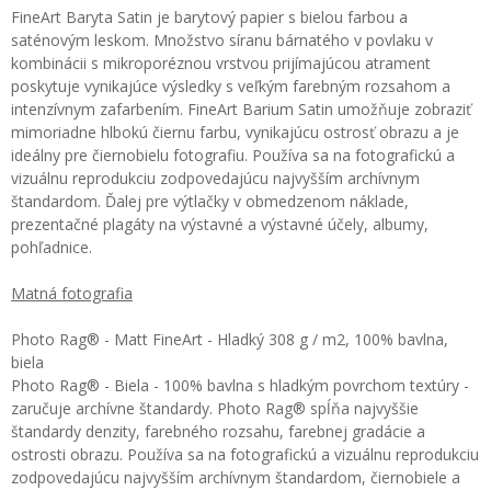
FineArt Baryta Satin je barytový papier s bielou farbou a
saténovým leskom. Množstvo síranu bárnatého v povlaku v
kombinácii s mikroporéznou vrstvou prijímajúcou atrament
poskytuje vynikajúce výsledky s veľkým farebným rozsahom a
intenzívnym zafarbením. FineArt Barium Satin umožňuje zobraziť
mimoriadne hlbokú čiernu farbu, vynikajúcu ostrosť obrazu a je
ideálny pre čiernobielu fotografiu. Používa sa na fotografickú a
vizuálnu reprodukciu zodpovedajúcu najvyšším archívnym
štandardom. Ďalej pre výtlačky v obmedzenom náklade,
prezentačné plagáty na výstavné a výstavné účely, albumy,
pohľadnice.
Matná fotografia
Photo Rag® - Matt FineArt - Hladký 308 g / m2, 100% bavlna,
biela
Photo Rag® - Biela - 100% bavlna s hladkým povrchom textúry -
zaručuje archívne štandardy. Photo Rag® spĺňa najvyššie
štandardy denzity, farebného rozsahu, farebnej gradácie a
ostrosti obrazu. Používa sa na fotografickú a vizuálnu reprodukciu
zodpovedajúcu najvyšším archívnym štandardom, čiernobiele a