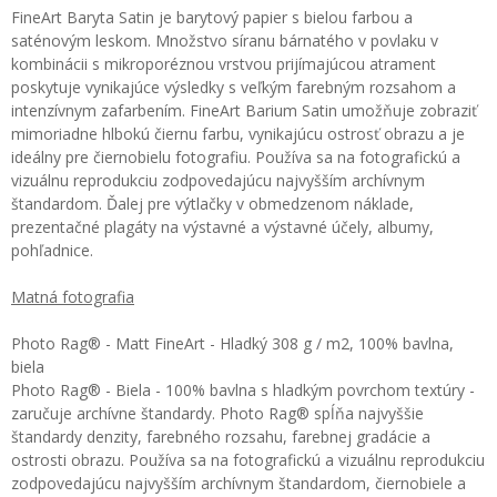
FineArt Baryta Satin je barytový papier s bielou farbou a
saténovým leskom. Množstvo síranu bárnatého v povlaku v
kombinácii s mikroporéznou vrstvou prijímajúcou atrament
poskytuje vynikajúce výsledky s veľkým farebným rozsahom a
intenzívnym zafarbením. FineArt Barium Satin umožňuje zobraziť
mimoriadne hlbokú čiernu farbu, vynikajúcu ostrosť obrazu a je
ideálny pre čiernobielu fotografiu. Používa sa na fotografickú a
vizuálnu reprodukciu zodpovedajúcu najvyšším archívnym
štandardom. Ďalej pre výtlačky v obmedzenom náklade,
prezentačné plagáty na výstavné a výstavné účely, albumy,
pohľadnice.
Matná fotografia
Photo Rag® - Matt FineArt - Hladký 308 g / m2, 100% bavlna,
biela
Photo Rag® - Biela - 100% bavlna s hladkým povrchom textúry -
zaručuje archívne štandardy. Photo Rag® spĺňa najvyššie
štandardy denzity, farebného rozsahu, farebnej gradácie a
ostrosti obrazu. Používa sa na fotografickú a vizuálnu reprodukciu
zodpovedajúcu najvyšším archívnym štandardom, čiernobiele a