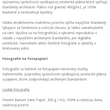
významnej spoločnosti vyrábajúcej umelecké plátna ktoré spĺňajú
štandardy archivácie. Plátno má gramáž 400g/m2, je 100%
bavlnené a neobsahuje kyseliny.
Vďaka atraktívnemu matnému povrchu spĺňa najvyššie štandardy
týkajúce sa farebnosti a ostrosti obrazu. Je ľahko natiahnuteľné
na rám. Využíva sa na fotografickú a výtvarnú reprodukciu v
súlade s najvyššími archívnymi štandardmi, pre digitálne
umelecké, čiernobiele alebo farebné fotografie a výtlačky v
limitovanej edícii.
Fotografie na fotopapieri
Fotografie sú tlačené na fotopapieri nemeckej značky
Hahnemühle, poprednej spoločnosti vyrábajúcej umelecké plátna
a papiere, ktoré zodpovedajú archívnym štandardom.
Lesklá fotografia
FineArt Barium Satin Paper, 300 g / m2, 100% a-celulóza, biela,
saténový povrch.