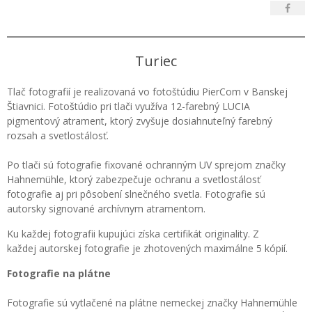
Turiec
Tlač fotografií je realizovaná vo fotoštúdiu PierCom v Banskej
Štiavnici. Fotoštúdio pri tlači využíva 12-farebný LUCIA
pigmentový atrament, ktorý zvyšuje dosiahnuteľný farebný
rozsah a svetlostálosť.
Po tlači sú fotografie fixované ochranným UV sprejom značky
Hahnemühle, ktorý zabezpečuje ochranu a svetlostálosť
fotografie aj pri pôsobení slnečného svetla. Fotografie sú
autorsky signované archívnym atramentom.
Ku každej fotografii kupujúci získa certifikát originality. Z
každej autorskej fotografie je zhotovených maximálne 5 kópií.
Fotografie na plátne
Fotografie sú vytlačené na plátne nemeckej značky Hahnemühle