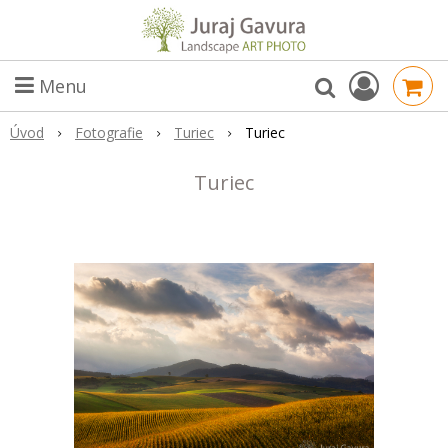
Menu
Úvod
Fotografie
Turiec
Turiec
Turiec