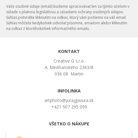
Vaše osobné údaje (email) budeme spracovávať len za týmto účelom v
súlade s platnou legislatívou a zásadami ochrany osobných údajov.
Súhlas potvrdíte kliknutím na odkaz, ktorý vám pošleme na váš email.
Súhlas môžete kedykoľvek odvolať písomne, emailom alebo kliknutím
na odkaz z ktoréhokoľvek informačného emailu.
KONTAKT
Creative G s.r.o.
A. Medňanského 2363/8
036 08 Martin
INFOLINKA
artphoto@jurajgavura.sk
+421 907 295 099
VŠETKO O NÁKUPE
Obchodné podmienky