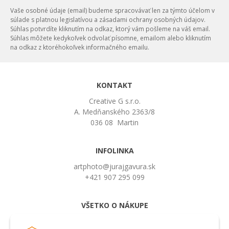
Vaše osobné údaje (email) budeme spracovávať len za týmto účelom v
súlade s platnou legislatívou a zásadami ochrany osobných údajov.
Súhlas potvrdíte kliknutím na odkaz, ktorý vám pošleme na váš email.
Súhlas môžete kedykoľvek odvolať písomne, emailom alebo kliknutím
na odkaz z ktoréhokoľvek informačného emailu.
KONTAKT
Creative G s.r.o.
A. Medňanského 2363/8
036 08 Martin
INFOLINKA
artphoto@jurajgavura.sk
+421 907 295 099
VŠETKO O NÁKUPE
Obchodné podmienky