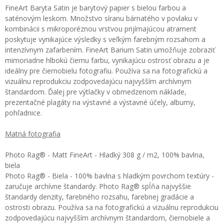
FineArt Baryta Satin je barytový papier s bielou farbou a
saténovým leskom. Množstvo síranu bárnatého v povlaku v
kombinácii s mikroporéznou vrstvou prijímajúcou atrament
poskytuje vynikajúce výsledky s veľkým farebným rozsahom a
intenzívnym zafarbením. FineArt Barium Satin umožňuje zobraziť
mimoriadne hlbokú čiernu farbu, vynikajúcu ostrosť obrazu a je
ideálny pre čiernobielu fotografiu. Používa sa na fotografickú a
vizuálnu reprodukciu zodpovedajúcu najvyšším archívnym
štandardom. Ďalej pre výtlačky v obmedzenom náklade,
prezentačné plagáty na výstavné a výstavné účely, albumy,
pohľadnice.
Matná fotografia
Photo Rag® - Matt FineArt - Hladký 308 g / m2, 100% bavlna,
biela
Photo Rag® - Biela - 100% bavlna s hladkým povrchom textúry -
zaručuje archívne štandardy. Photo Rag® spĺňa najvyššie
štandardy denzity, farebného rozsahu, farebnej gradácie a
ostrosti obrazu. Používa sa na fotografickú a vizuálnu reprodukciu
zodpovedajúcu najvyšším archívnym štandardom, čiernobiele a