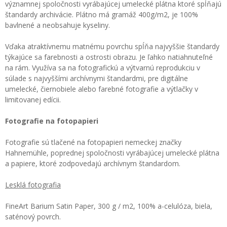
významnej spoločnosti vyrábajúcej umelecké plátna ktoré spĺňajú
štandardy archivácie. Plátno má gramáž 400g/m2, je 100%
bavlnené a neobsahuje kyseliny.
Vďaka atraktívnemu matnému povrchu spĺňa najvyššie štandardy
týkajúce sa farebnosti a ostrosti obrazu. Je ľahko natiahnuteľné
na rám. Využíva sa na fotografickú a výtvarnú reprodukciu v
súlade s najvyššími archívnymi štandardmi, pre digitálne
umelecké, čiernobiele alebo farebné fotografie a výtlačky v
limitovanej edícii.
Fotografie na fotopapieri
Fotografie sú tlačené na fotopapieri nemeckej značky
Hahnemühle, poprednej spoločnosti vyrábajúcej umelecké plátna
a papiere, ktoré zodpovedajú archívnym štandardom.
Lesklá fotografia
FineArt Barium Satin Paper, 300 g / m2, 100% a-celulóza, biela,
saténový povrch.