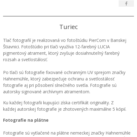
Turiec
Tlač fotografií je realizovaná vo fotoštúdiu PierCom v Banskej
Štiavnici. Fotoštúdio pri tlači využíva 12-farebný LUCIA
pigmentový atrament, ktorý zvyšuje dosiahnuteľný farebný
rozsah a svetlostálosť.
Po tlači sú fotografie fixované ochranným UV sprejom značky
Hahnemühle, ktorý zabezpečuje ochranu a svetlostálosť
fotografie aj pri pôsobení slnečného svetla. Fotografie sú
autorsky signované archívnym atramentom.
Ku každej fotografii kupujúci získa certifikát originality. Z
každej autorskej fotografie je zhotovených maximálne 5 kópií.
Fotografie na plátne
Fotografie sú vytlačené na plátne nemeckej značky Hahnemühle