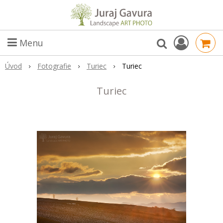
Menu
Úvod
Fotografie
Turiec
Turiec
Turiec