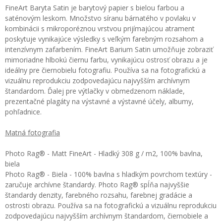
FineArt Baryta Satin je barytový papier s bielou farbou a
saténovým leskom. Množstvo síranu bárnatého v povlaku v
kombinácii s mikroporéznou vrstvou prijímajúcou atrament
poskytuje vynikajúce výsledky s veľkým farebným rozsahom a
intenzívnym zafarbením. FineArt Barium Satin umožňuje zobraziť
mimoriadne hlbokú čiernu farbu, vynikajúcu ostrosť obrazu a je
ideálny pre čiernobielu fotografiu. Používa sa na fotografickú a
vizuálnu reprodukciu zodpovedajúcu najvyšším archívnym
štandardom. Ďalej pre výtlačky v obmedzenom náklade,
prezentačné plagáty na výstavné a výstavné účely, albumy,
pohľadnice.
Matná fotografia
Photo Rag® - Matt FineArt - Hladký 308 g / m2, 100% bavlna,
biela
Photo Rag® - Biela - 100% bavlna s hladkým povrchom textúry -
zaručuje archívne štandardy. Photo Rag® spĺňa najvyššie
štandardy denzity, farebného rozsahu, farebnej gradácie a
ostrosti obrazu. Používa sa na fotografickú a vizuálnu reprodukciu
zodpovedajúcu najvyšším archívnym štandardom, čiernobiele a