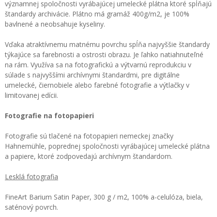
významnej spoločnosti vyrábajúcej umelecké plátna ktoré spĺňajú
štandardy archivácie. Plátno má gramáž 400g/m2, je 100%
bavlnené a neobsahuje kyseliny.
Vďaka atraktívnemu matnému povrchu spĺňa najvyššie štandardy
týkajúce sa farebnosti a ostrosti obrazu. Je ľahko natiahnuteľné
na rám. Využíva sa na fotografickú a výtvarnú reprodukciu v
súlade s najvyššími archívnymi štandardmi, pre digitálne
umelecké, čiernobiele alebo farebné fotografie a výtlačky v
limitovanej edícii.
Fotografie na fotopapieri
Fotografie sú tlačené na fotopapieri nemeckej značky
Hahnemühle, poprednej spoločnosti vyrábajúcej umelecké plátna
a papiere, ktoré zodpovedajú archívnym štandardom.
Lesklá fotografia
FineArt Barium Satin Paper, 300 g / m2, 100% a-celulóza, biela,
saténový povrch.