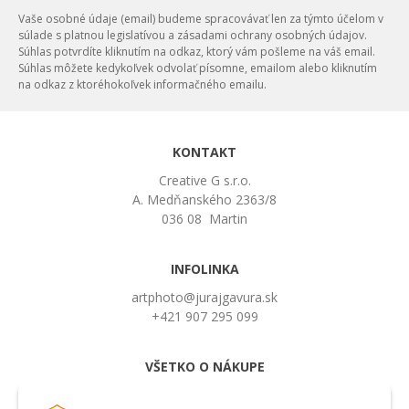
Vaše osobné údaje (email) budeme spracovávať len za týmto účelom v
súlade s platnou legislatívou a zásadami ochrany osobných údajov.
Súhlas potvrdíte kliknutím na odkaz, ktorý vám pošleme na váš email.
Súhlas môžete kedykoľvek odvolať písomne, emailom alebo kliknutím
na odkaz z ktoréhokoľvek informačného emailu.
KONTAKT
Creative G s.r.o.
A. Medňanského 2363/8
036 08 Martin
INFOLINKA
artphoto@jurajgavura.sk
+421 907 295 099
VŠETKO O NÁKUPE
Obchodné podmienky