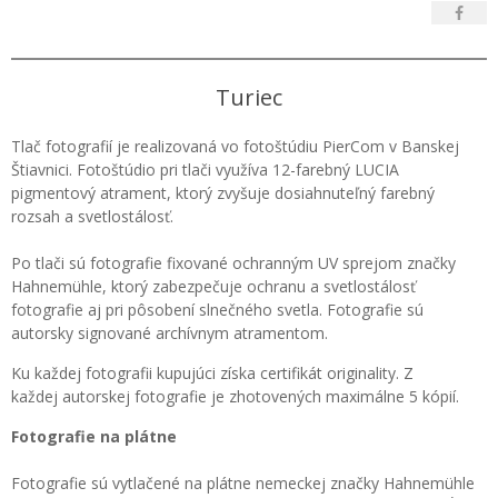
Turiec
Tlač fotografií je realizovaná vo fotoštúdiu PierCom v Banskej
Štiavnici. Fotoštúdio pri tlači využíva 12-farebný LUCIA
pigmentový atrament, ktorý zvyšuje dosiahnuteľný farebný
rozsah a svetlostálosť.
Po tlači sú fotografie fixované ochranným UV sprejom značky
Hahnemühle, ktorý zabezpečuje ochranu a svetlostálosť
fotografie aj pri pôsobení slnečného svetla. Fotografie sú
autorsky signované archívnym atramentom.
Ku každej fotografii kupujúci získa certifikát originality. Z
každej autorskej fotografie je zhotovených maximálne 5 kópií.
Fotografie na plátne
Fotografie sú vytlačené na plátne nemeckej značky Hahnemühle