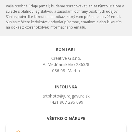
Vaše osobné údaje (email) budeme spracovávať len za týmto účelom v
súlade s platnou legislatívou a zásadami ochrany osobných údajov.
Súhlas potvrdíte kliknutím na odkaz, ktorý vám pošleme na váš email.
Súhlas môžete kedykoľvek odvolať písomne, emailom alebo kliknutím
na odkaz z ktoréhokoľvek informačného emailu.
KONTAKT
Creative G s.r.o.
A. Medňanského 2363/8
036 08 Martin
INFOLINKA
artphoto@jurajgavura.sk
+421 907 295 099
VŠETKO O NÁKUPE
Obchodné podmienky