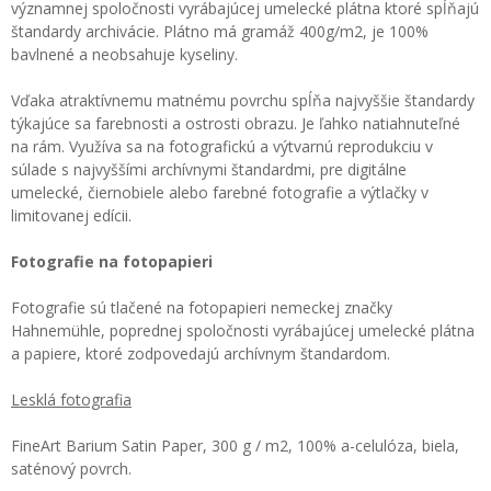
významnej spoločnosti vyrábajúcej umelecké plátna ktoré spĺňajú
štandardy archivácie. Plátno má gramáž 400g/m2, je 100%
bavlnené a neobsahuje kyseliny.
Vďaka atraktívnemu matnému povrchu spĺňa najvyššie štandardy
týkajúce sa farebnosti a ostrosti obrazu. Je ľahko natiahnuteľné
na rám. Využíva sa na fotografickú a výtvarnú reprodukciu v
súlade s najvyššími archívnymi štandardmi, pre digitálne
umelecké, čiernobiele alebo farebné fotografie a výtlačky v
limitovanej edícii.
Fotografie na fotopapieri
Fotografie sú tlačené na fotopapieri nemeckej značky
Hahnemühle, poprednej spoločnosti vyrábajúcej umelecké plátna
a papiere, ktoré zodpovedajú archívnym štandardom.
Lesklá fotografia
FineArt Barium Satin Paper, 300 g / m2, 100% a-celulóza, biela,
saténový povrch.