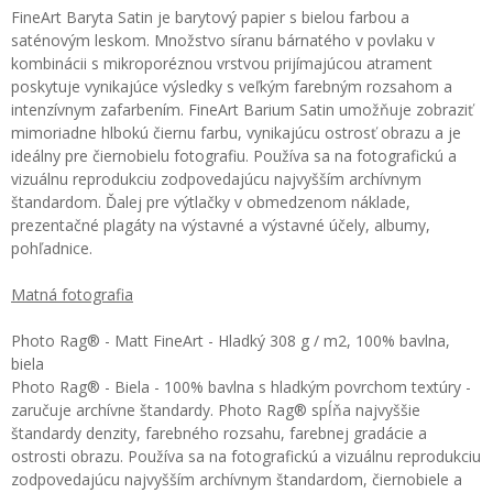
FineArt Baryta Satin je barytový papier s bielou farbou a
saténovým leskom. Množstvo síranu bárnatého v povlaku v
kombinácii s mikroporéznou vrstvou prijímajúcou atrament
poskytuje vynikajúce výsledky s veľkým farebným rozsahom a
intenzívnym zafarbením. FineArt Barium Satin umožňuje zobraziť
mimoriadne hlbokú čiernu farbu, vynikajúcu ostrosť obrazu a je
ideálny pre čiernobielu fotografiu. Používa sa na fotografickú a
vizuálnu reprodukciu zodpovedajúcu najvyšším archívnym
štandardom. Ďalej pre výtlačky v obmedzenom náklade,
prezentačné plagáty na výstavné a výstavné účely, albumy,
pohľadnice.
Matná fotografia
Photo Rag® - Matt FineArt - Hladký 308 g / m2, 100% bavlna,
biela
Photo Rag® - Biela - 100% bavlna s hladkým povrchom textúry -
zaručuje archívne štandardy. Photo Rag® spĺňa najvyššie
štandardy denzity, farebného rozsahu, farebnej gradácie a
ostrosti obrazu. Používa sa na fotografickú a vizuálnu reprodukciu
zodpovedajúcu najvyšším archívnym štandardom, čiernobiele a