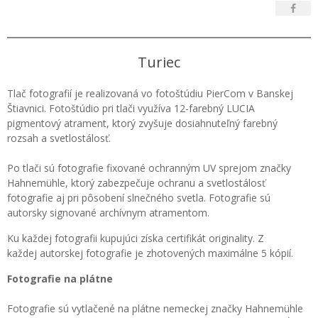
Turiec
Tlač fotografií je realizovaná vo fotoštúdiu PierCom v Banskej
Štiavnici. Fotoštúdio pri tlači využíva 12-farebný LUCIA
pigmentový atrament, ktorý zvyšuje dosiahnuteľný farebný
rozsah a svetlostálosť.
Po tlači sú fotografie fixované ochranným UV sprejom značky
Hahnemühle, ktorý zabezpečuje ochranu a svetlostálosť
fotografie aj pri pôsobení slnečného svetla. Fotografie sú
autorsky signované archívnym atramentom.
Ku každej fotografii kupujúci získa certifikát originality. Z
každej autorskej fotografie je zhotovených maximálne 5 kópií.
Fotografie na plátne
Fotografie sú vytlačené na plátne nemeckej značky Hahnemühle