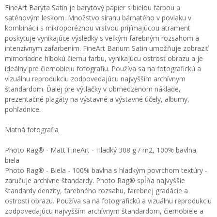
FineArt Baryta Satin je barytový papier s bielou farbou a
saténovým leskom. Množstvo síranu bárnatého v povlaku v
kombinácii s mikroporéznou vrstvou prijímajúcou atrament
poskytuje vynikajúce výsledky s veľkým farebným rozsahom a
intenzívnym zafarbením. FineArt Barium Satin umožňuje zobraziť
mimoriadne hlbokú čiernu farbu, vynikajúcu ostrosť obrazu a je
ideálny pre čiernobielu fotografiu. Používa sa na fotografickú a
vizuálnu reprodukciu zodpovedajúcu najvyšším archívnym
štandardom. Ďalej pre výtlačky v obmedzenom náklade,
prezentačné plagáty na výstavné a výstavné účely, albumy,
pohľadnice.
Matná fotografia
Photo Rag® - Matt FineArt - Hladký 308 g / m2, 100% bavlna,
biela
Photo Rag® - Biela - 100% bavlna s hladkým povrchom textúry -
zaručuje archívne štandardy. Photo Rag® spĺňa najvyššie
štandardy denzity, farebného rozsahu, farebnej gradácie a
ostrosti obrazu. Používa sa na fotografickú a vizuálnu reprodukciu
zodpovedajúcu najvyšším archívnym štandardom, čiernobiele a