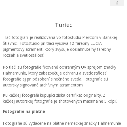
Turiec
Tlač fotografií je realizovaná vo fotoštúdiu PierCom v Banskej
Štiavnici. Fotoštúdio pri tlači využíva 12-farebný LUCIA
pigmentový atrament, ktorý zvyšuje dosiahnuteľný farebný
rozsah a svetlostálosť.
Po tlači sú fotografie fixované ochranným UV sprejom značky
Hahnemühle, ktorý zabezpečuje ochranu a svetlostálosť
fotografie aj pri pôsobení slnečného svetla. Fotografie sú
autorsky signované archívnym atramentom.
Ku každej fotografii kupujúci získa certifikát originality. Z
každej autorskej fotografie je zhotovených maximálne 5 kópií.
Fotografie na plátne
Fotografie sú vytlačené na plátne nemeckej značky Hahnemühle