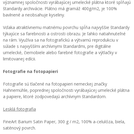
významnej spoločnosti vyrábajúcej umelecké plátna ktoré spĺňajú
štandardy archivácie. Plátno má gramáž 400g/m2, je 100%
bavlnené a neobsahuje kyseliny.
Vďaka atraktívnemu matnému povrchu spĺňa najvyššie štandardy
týkajúce sa farebnosti a ostrosti obrazu. Je ľahko natiahnuteľné
na rám. Využíva sa na fotografickú a výtvarnú reprodukciu v
súlade s najvyššími archívnymi štandardmi, pre digitálne
umelecké, čiernobiele alebo farebné fotografie a výtlačky v
limitovanej edícii.
Fotografie na fotopapieri
Fotografie sú tlačené na fotopapieri nemeckej značky
Hahnemühle, poprednej spoločnosti vyrábajúcej umelecké plátna
a papiere, ktoré zodpovedajú archívnym štandardom.
Lesklá fotografia
FineArt Barium Satin Paper, 300 g / m2, 100% a-celulóza, biela,
saténový povrch.