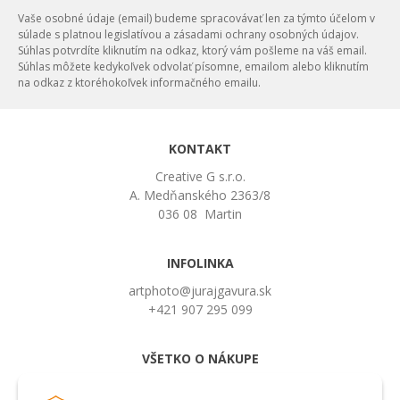
Vaše osobné údaje (email) budeme spracovávať len za týmto účelom v
súlade s platnou legislatívou a zásadami ochrany osobných údajov.
Súhlas potvrdíte kliknutím na odkaz, ktorý vám pošleme na váš email.
Súhlas môžete kedykoľvek odvolať písomne, emailom alebo kliknutím
na odkaz z ktoréhokoľvek informačného emailu.
KONTAKT
Creative G s.r.o.
A. Medňanského 2363/8
036 08 Martin
INFOLINKA
artphoto@jurajgavura.sk
+421 907 295 099
VŠETKO O NÁKUPE
Obchodné podmienky