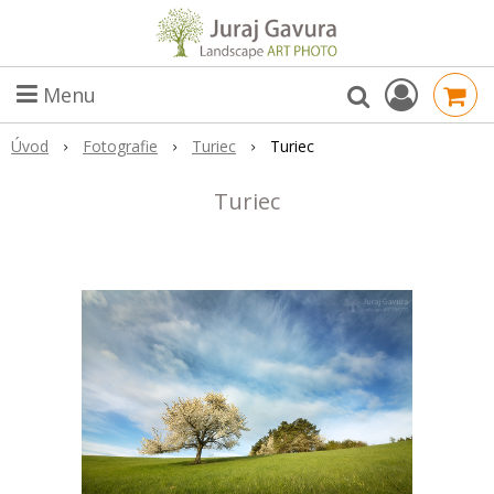
Menu
Úvod
Fotografie
Turiec
Turiec
Turiec