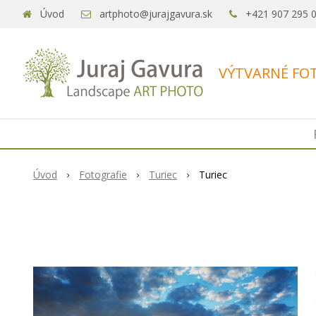
Úvod
artphoto@jurajgavura.sk
+421 907 295 
VÝTVARNÉ FOT
Úvod
Fotografie
Turiec
Turiec