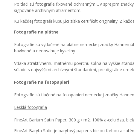
Po tlači sú fotografie fixované ochranným UV sprejom značky 
signované archívnym atramentom.
Ku každej fotografii kupujúci získa certifikát originality. Z ka
Fotografie na plátne
Fotografie sú vytlačené na plátne nemeckej značky Hahnemüh
bavlnené a neobsahuje kyseliny.
Vďaka atraktívnemu matnému povrchu spĺňa najvyššie štandardy
súlade s najvyššími archívnymi štandardmi, pre digitálne umelec
Fotografie na fotopapieri
Fotografie sú tlačené na fotopapieri nemeckej značky Hahne
Lesklá fotografia
FineArt Barium Satin Paper, 300 g / m2, 100% a-celulóza, biel
FineArt Baryta Satin je barytový papier s bielou farbou a s