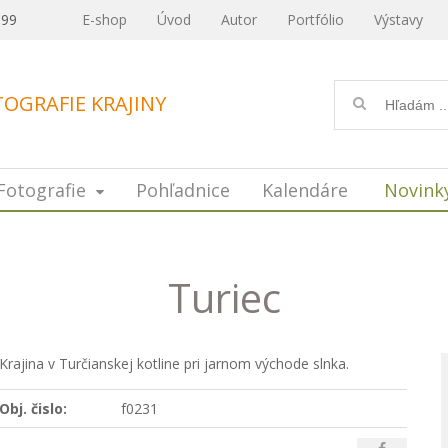
099
E-shop
Úvod
Autor
Portfólio
Výstavy
OGRAFIE KRAJINY
Fotografie
Pohľadnice
Kalendáre
Novink
Turiec
Krajina v Turčianskej kotline pri jarnom východe slnka.
Obj. čislo:
f0231