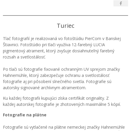
Turiec
Tlač fotografií je realizovaná vo fotoštúdiu PierCom v Banskej
Štiavnici. Fotoštúdio pri tlači využíva 12-farebný LUCIA
pigmentový atrament, ktorý zvyšuje dosiahnuteľný farebný
rozsah a svetlostálosť.
Po tlači sú fotografie fixované ochranným UV sprejom značky
Hahnemühle, ktorý zabezpečuje ochranu a svetlostálosť
fotografie aj pri pôsobení slnečného svetla. Fotografie sú
autorsky signované archívnym atramentom.
Ku každej fotografii kupujúci získa certifikát originality. Z
každej autorskej fotografie je zhotovených maximálne 5 kópií.
Fotografie na plátne
Fotografie sú vytlačené na plátne nemeckej značky Hahnemühle