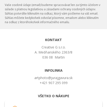
Vaše osobné údaje (email) budeme spracovávať len za týmto účelom v
súlade s platnou legislatívou a zásadami ochrany osobných údajov.
Súhlas potvrdíte kliknutím na odkaz, ktorý vám pošleme na váš email.
Súhlas môžete kedykoľvek odvolať písomne, emailom alebo kliknutím
na odkaz z ktoréhokoľvek informačného emailu.
KONTAKT
Creative G s.r.o.
A. Medňanského 2363/8
036 08 Martin
INFOLINKA
artphoto@jurajgavura.sk
+421 907 295 099
VŠETKO O NÁKUPE
Obchodné podmienky