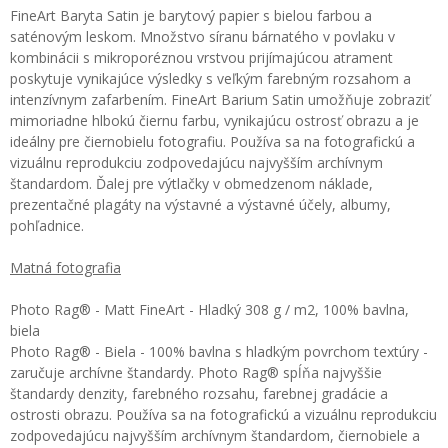
FineArt Baryta Satin je barytový papier s bielou farbou a
saténovým leskom. Množstvo síranu bárnatého v povlaku v
kombinácii s mikroporéznou vrstvou prijímajúcou atrament
poskytuje vynikajúce výsledky s veľkým farebným rozsahom a
intenzívnym zafarbením. FineArt Barium Satin umožňuje zobraziť
mimoriadne hlbokú čiernu farbu, vynikajúcu ostrosť obrazu a je
ideálny pre čiernobielu fotografiu. Používa sa na fotografickú a
vizuálnu reprodukciu zodpovedajúcu najvyšším archívnym
štandardom. Ďalej pre výtlačky v obmedzenom náklade,
prezentačné plagáty na výstavné a výstavné účely, albumy,
pohľadnice.
Matná fotografia
Photo Rag® - Matt FineArt - Hladký 308 g / m2, 100% bavlna,
biela
Photo Rag® - Biela - 100% bavlna s hladkým povrchom textúry -
zaručuje archívne štandardy. Photo Rag® spĺňa najvyššie
štandardy denzity, farebného rozsahu, farebnej gradácie a
ostrosti obrazu. Používa sa na fotografickú a vizuálnu reprodukciu
zodpovedajúcu najvyšším archívnym štandardom, čiernobiele a