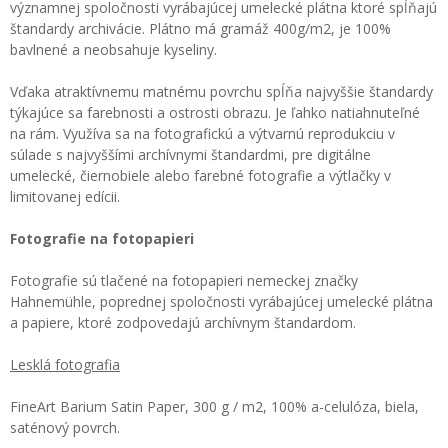
významnej spoločnosti vyrábajúcej umelecké plátna ktoré spĺňajú
štandardy archivácie. Plátno má gramáž 400g/m2, je 100%
bavlnené a neobsahuje kyseliny.
Vďaka atraktívnemu matnému povrchu spĺňa najvyššie štandardy
týkajúce sa farebnosti a ostrosti obrazu. Je ľahko natiahnuteľné
na rám. Využíva sa na fotografickú a výtvarnú reprodukciu v
súlade s najvyššími archívnymi štandardmi, pre digitálne
umelecké, čiernobiele alebo farebné fotografie a výtlačky v
limitovanej edícii.
Fotografie na fotopapieri
Fotografie sú tlačené na fotopapieri nemeckej značky
Hahnemühle, poprednej spoločnosti vyrábajúcej umelecké plátna
a papiere, ktoré zodpovedajú archívnym štandardom.
Lesklá fotografia
FineArt Barium Satin Paper, 300 g / m2, 100% a-celulóza, biela,
saténový povrch.