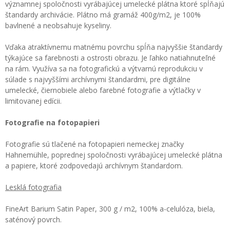
významnej spoločnosti vyrábajúcej umelecké plátna ktoré spĺňajú
štandardy archivácie. Plátno má gramáž 400g/m2, je 100%
bavlnené a neobsahuje kyseliny.
Vďaka atraktívnemu matnému povrchu spĺňa najvyššie štandardy
týkajúce sa farebnosti a ostrosti obrazu. Je ľahko natiahnuteľné
na rám. Využíva sa na fotografickú a výtvarnú reprodukciu v
súlade s najvyššími archívnymi štandardmi, pre digitálne
umelecké, čiernobiele alebo farebné fotografie a výtlačky v
limitovanej edícii.
Fotografie na fotopapieri
Fotografie sú tlačené na fotopapieri nemeckej značky
Hahnemühle, poprednej spoločnosti vyrábajúcej umelecké plátna
a papiere, ktoré zodpovedajú archívnym štandardom.
Lesklá fotografia
FineArt Barium Satin Paper, 300 g / m2, 100% a-celulóza, biela,
saténový povrch.