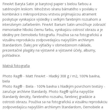
FineArt Baryta Satin je barytový papier s bielou farbou a
saténovým leskom. Množstvo síranu bárnatého v povlaku v
kombinácii s mikroporéznou vrstvou prijímajúcou atrament
poskytuje vynikajúce výsledky s veľkým farebným rozsahom a
intenzívnym zafarbením. FineArt Barium Satin umožňuje zobraziť
mimoriadne hlbokú čiernu farbu, vynikajúcu ostrosť obrazu a je
ideálny pre čiernobielu fotografiu. Používa sa na fotografickú a
vizuálnu reprodukciu zodpovedajúcu najvyšším archívnym
štandardom. Ďalej pre výtlačky v obmedzenom náklade,
prezentačné plagáty na výstavné a výstavné účely, albumy,
pohľadnice.
Matná fotografia
Photo Rag® - Matt FineArt - Hladký 308 g / m2, 100% bavlna,
biela
Photo Rag® - Biela - 100% bavlna s hladkým povrchom textúry -
zaručuje archívne štandardy. Photo Rag® spĺňa najvyššie
štandardy denzity, farebného rozsahu, farebnej gradácie a
ostrosti obrazu. Používa sa na fotografickú a vizuálnu reprodukciu
zodpovedajúcu najvyšším archívnym štandardom, čiernobiele a