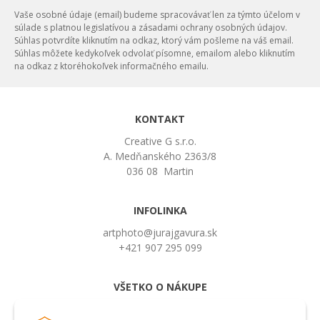
Vaše osobné údaje (email) budeme spracovávať len za týmto účelom v
súlade s platnou legislatívou a zásadami ochrany osobných údajov.
Súhlas potvrdíte kliknutím na odkaz, ktorý vám pošleme na váš email.
Súhlas môžete kedykoľvek odvolať písomne, emailom alebo kliknutím
na odkaz z ktoréhokoľvek informačného emailu.
KONTAKT
Creative G s.r.o.
A. Medňanského 2363/8
036 08 Martin
INFOLINKA
artphoto@jurajgavura.sk
+421 907 295 099
VŠETKO O NÁKUPE
Obchodné podmienky