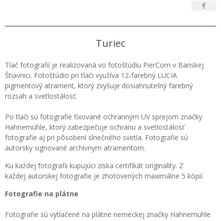
Turiec
Tlač fotografií je realizovaná vo fotoštúdiu PierCom v Banskej
Štiavnici. Fotoštúdio pri tlači využíva 12-farebný LUCIA
pigmentový atrament, ktorý zvyšuje dosiahnuteľný farebný
rozsah a svetlostálosť.
Po tlači sú fotografie fixované ochranným UV sprejom značky
Hahnemühle, ktorý zabezpečuje ochranu a svetlostálosť
fotografie aj pri pôsobení slnečného svetla. Fotografie sú
autorsky signované archívnym atramentom.
Ku každej fotografii kupujúci získa certifikát originality. Z
každej autorskej fotografie je zhotovených maximálne 5 kópií.
Fotografie na plátne
Fotografie sú vytlačené na plátne nemeckej značky Hahnemühle