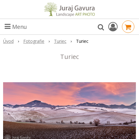
Menu
Úvod
Fotografie
Turiec
Turiec
Turiec