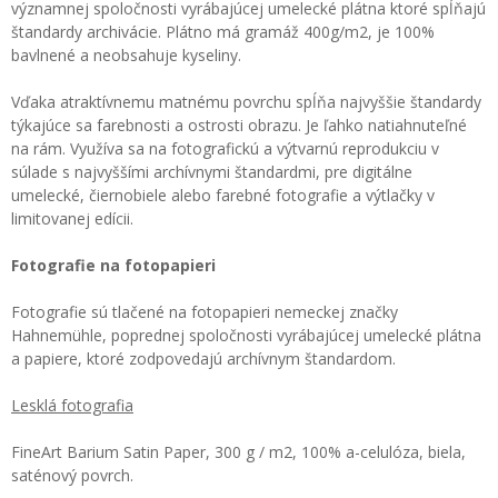
významnej spoločnosti vyrábajúcej umelecké plátna ktoré spĺňajú
štandardy archivácie. Plátno má gramáž 400g/m2, je 100%
bavlnené a neobsahuje kyseliny.
Vďaka atraktívnemu matnému povrchu spĺňa najvyššie štandardy
týkajúce sa farebnosti a ostrosti obrazu. Je ľahko natiahnuteľné
na rám. Využíva sa na fotografickú a výtvarnú reprodukciu v
súlade s najvyššími archívnymi štandardmi, pre digitálne
umelecké, čiernobiele alebo farebné fotografie a výtlačky v
limitovanej edícii.
Fotografie na fotopapieri
Fotografie sú tlačené na fotopapieri nemeckej značky
Hahnemühle, poprednej spoločnosti vyrábajúcej umelecké plátna
a papiere, ktoré zodpovedajú archívnym štandardom.
Lesklá fotografia
FineArt Barium Satin Paper, 300 g / m2, 100% a-celulóza, biela,
saténový povrch.