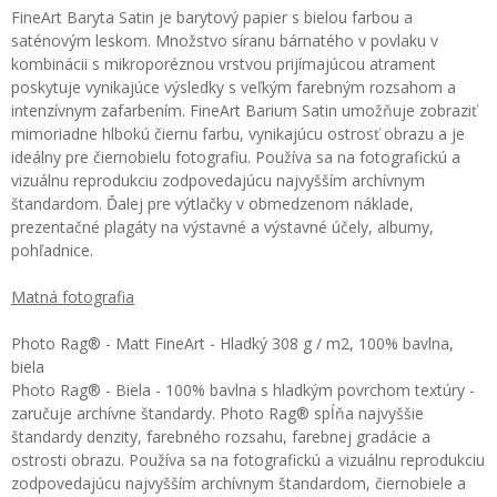
FineArt Baryta Satin je barytový papier s bielou farbou a
saténovým leskom. Množstvo síranu bárnatého v povlaku v
kombinácii s mikroporéznou vrstvou prijímajúcou atrament
poskytuje vynikajúce výsledky s veľkým farebným rozsahom a
intenzívnym zafarbením. FineArt Barium Satin umožňuje zobraziť
mimoriadne hlbokú čiernu farbu, vynikajúcu ostrosť obrazu a je
ideálny pre čiernobielu fotografiu. Používa sa na fotografickú a
vizuálnu reprodukciu zodpovedajúcu najvyšším archívnym
štandardom. Ďalej pre výtlačky v obmedzenom náklade,
prezentačné plagáty na výstavné a výstavné účely, albumy,
pohľadnice.
Matná fotografia
Photo Rag® - Matt FineArt - Hladký 308 g / m2, 100% bavlna,
biela
Photo Rag® - Biela - 100% bavlna s hladkým povrchom textúry -
zaručuje archívne štandardy. Photo Rag® spĺňa najvyššie
štandardy denzity, farebného rozsahu, farebnej gradácie a
ostrosti obrazu. Používa sa na fotografickú a vizuálnu reprodukciu
zodpovedajúcu najvyšším archívnym štandardom, čiernobiele a