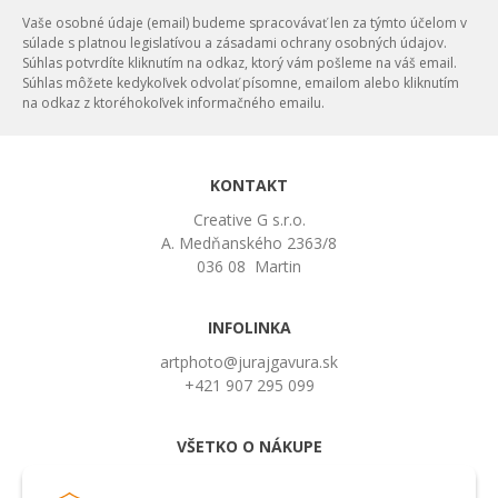
Vaše osobné údaje (email) budeme spracovávať len za týmto účelom v
súlade s platnou legislatívou a zásadami ochrany osobných údajov.
Súhlas potvrdíte kliknutím na odkaz, ktorý vám pošleme na váš email.
Súhlas môžete kedykoľvek odvolať písomne, emailom alebo kliknutím
na odkaz z ktoréhokoľvek informačného emailu.
KONTAKT
Creative G s.r.o.
A. Medňanského 2363/8
036 08 Martin
INFOLINKA
artphoto@jurajgavura.sk
+421 907 295 099
VŠETKO O NÁKUPE
Obchodné podmienky