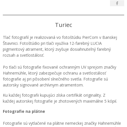
Turiec
Tlač fotografií je realizovaná vo fotoštúdiu PierCom v Banskej
Štiavnici. Fotoštúdio pri tlači využíva 12-farebný LUCIA
pigmentový atrament, ktorý zvyšuje dosiahnuteľný farebný
rozsah a svetlostálosť.
Po tlači sú fotografie fixované ochranným UV sprejom značky
Hahnemühle, ktorý zabezpečuje ochranu a svetlostálosť
fotografie aj pri pôsobení slnečného svetla. Fotografie sú
autorsky signované archívnym atramentom.
Ku každej fotografii kupujúci získa certifikát originality. Z
každej autorskej fotografie je zhotovených maximálne 5 kópií.
Fotografie na plátne
Fotografie sú vytlačené na plátne nemeckej značky Hahnemühle