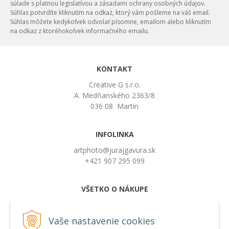
súlade s platnou legislatívou a zásadami ochrany osobných údajov.
Súhlas potvrdíte kliknutím na odkaz, ktorý vám pošleme na váš email.
Súhlas môžete kedykoľvek odvolať písomne, emailom alebo kliknutím
na odkaz z ktoréhokoľvek informačného emailu.
KONTAKT
Creative G s.r.o.
A. Medňanského 2363/8
036 08 Martin
INFOLINKA
artphoto@jurajgavura.sk
+421 907 295 099
VŠETKO O NÁKUPE
Obchodné podmienky
Možnosti platby a doprava
Vaše nastavenie cookies
Používanie cookies