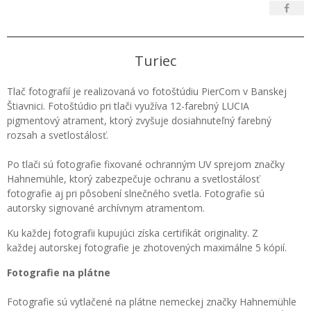
Turiec
Tlač fotografií je realizovaná vo fotoštúdiu PierCom v Banskej
Štiavnici. Fotoštúdio pri tlači využíva 12-farebný LUCIA
pigmentový atrament, ktorý zvyšuje dosiahnuteľný farebný
rozsah a svetlostálosť.
Po tlači sú fotografie fixované ochranným UV sprejom značky
Hahnemühle, ktorý zabezpečuje ochranu a svetlostálosť
fotografie aj pri pôsobení slnečného svetla. Fotografie sú
autorsky signované archívnym atramentom.
Ku každej fotografii kupujúci získa certifikát originality. Z
každej autorskej fotografie je zhotovených maximálne 5 kópií.
Fotografie na plátne
Fotografie sú vytlačené na plátne nemeckej značky Hahnemühle