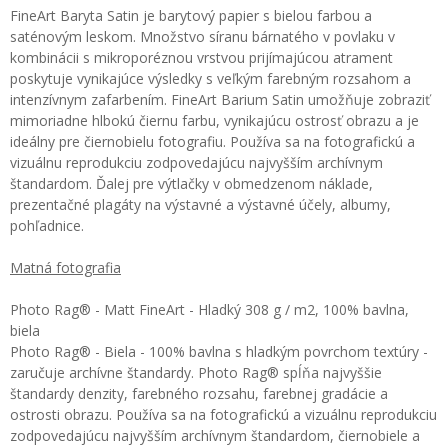
FineArt Baryta Satin je barytový papier s bielou farbou a
saténovým leskom. Množstvo síranu bárnatého v povlaku v
kombinácii s mikroporéznou vrstvou prijímajúcou atrament
poskytuje vynikajúce výsledky s veľkým farebným rozsahom a
intenzívnym zafarbením. FineArt Barium Satin umožňuje zobraziť
mimoriadne hlbokú čiernu farbu, vynikajúcu ostrosť obrazu a je
ideálny pre čiernobielu fotografiu. Používa sa na fotografickú a
vizuálnu reprodukciu zodpovedajúcu najvyšším archívnym
štandardom. Ďalej pre výtlačky v obmedzenom náklade,
prezentačné plagáty na výstavné a výstavné účely, albumy,
pohľadnice.
Matná fotografia
Photo Rag® - Matt FineArt - Hladký 308 g / m2, 100% bavlna,
biela
Photo Rag® - Biela - 100% bavlna s hladkým povrchom textúry -
zaručuje archívne štandardy. Photo Rag® spĺňa najvyššie
štandardy denzity, farebného rozsahu, farebnej gradácie a
ostrosti obrazu. Používa sa na fotografickú a vizuálnu reprodukciu
zodpovedajúcu najvyšším archívnym štandardom, čiernobiele a