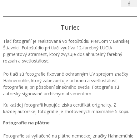
Turiec
Tlač fotografií je realizovaná vo fotoštúdiu PierCom v Banskej
Štiavnici. Fotoštúdio pri tlači využíva 12-farebný LUCIA
pigmentový atrament, ktorý zvyšuje dosiahnuteľný farebný
rozsah a svetlostálosť.
Po tlači sú fotografie fixované ochranným UV sprejom značky
Hahnemühle, ktorý zabezpečuje ochranu a svetlostálosť
fotografie aj pri pôsobení slnečného svetla. Fotografie sú
autorsky signované archívnym atramentom.
Ku každej fotografii kupujúci získa certifikát originality. Z
každej autorskej fotografie je zhotovených maximálne 5 kópií.
Fotografie na plátne
Fotografie sú vytlačené na plátne nemeckej značky Hahnemühle