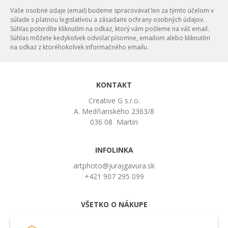
Vaše osobné údaje (email) budeme spracovávať len za týmto účelom v
súlade s platnou legislatívou a zásadami ochrany osobných údajov.
Súhlas potvrdíte kliknutím na odkaz, ktorý vám pošleme na váš email.
Súhlas môžete kedykoľvek odvolať písomne, emailom alebo kliknutím
na odkaz z ktoréhokoľvek informačného emailu.
KONTAKT
Creative G s.r.o.
A. Medňanského 2363/8
036 08 Martin
INFOLINKA
artphoto@jurajgavura.sk
+421 907 295 099
VŠETKO O NÁKUPE
Obchodné podmienky