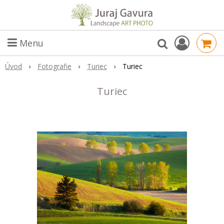
Menu
Úvod
Fotografie
Turiec
Turiec
Turiec