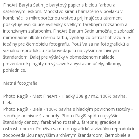
FineArt Baryta Satin je barytový papier s bielou farbou a
saténovým leskom. Množstvo síranu bárnatého v povlaku v
kombinácii s mikroporéznou vrstvou prijímajúcou atrament
poskytuje vynikajúce výsledky s veľkým farebným rozsahom a
intenzívnym zafarbením. FineArt Barium Satin umožňuje zobraziť
mimoriadne hlbokú čiernu farbu, vynikajúcu ostrosť obrazu a je
ideálny pre čiernobielu fotografiu. Používa sa na fotografickú a
vizuálnu reprodukciu zodpovedajúcu najvyšším archívnym
štandardom. Ďalej pre výtlačky v obmedzenom náklade,
prezentačné plagáty na výstavné a výstavné účely, albumy,
pohľadnice.
Matná fotografia
Photo Rag® - Matt FineArt - Hladký 308 g / m2, 100% bavlna,
biela
Photo Rag® - Biela - 100% bavlna s hladkým povrchom textúry -
zaručuje archívne štandardy. Photo Rag® spĺňa najvyššie
štandardy denzity, farebného rozsahu, farebnej gradácie a
ostrosti obrazu. Používa sa na fotografickú a vizuálnu reprodukciu
zodpovedajúcu najvyšším archívnym štandardom, čiernobiele a