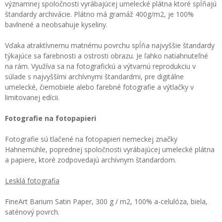
významnej spoločnosti vyrábajúcej umelecké plátna ktoré spĺňajú
štandardy archivácie. Plátno má gramáž 400g/m2, je 100%
bavlnené a neobsahuje kyseliny.
Vďaka atraktívnemu matnému povrchu spĺňa najvyššie štandardy
týkajúce sa farebnosti a ostrosti obrazu. Je ľahko natiahnuteľné
na rám. Využíva sa na fotografickú a výtvarnú reprodukciu v
súlade s najvyššími archívnymi štandardmi, pre digitálne
umelecké, čiernobiele alebo farebné fotografie a výtlačky v
limitovanej edícii.
Fotografie na fotopapieri
Fotografie sú tlačené na fotopapieri nemeckej značky
Hahnemühle, poprednej spoločnosti vyrábajúcej umelecké plátna
a papiere, ktoré zodpovedajú archívnym štandardom.
Lesklá fotografia
FineArt Barium Satin Paper, 300 g / m2, 100% a-celulóza, biela,
saténový povrch.